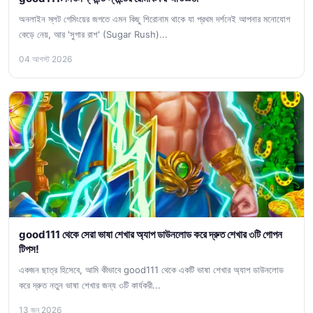
অনলাইন স্লট গেমিংয়ের জগতে এমন কিছু শিরোনাম থাকে যা প্রথম দর্শনেই আপনার মনোযোগ
কেড়ে নেয়, আর 'সুগার রাশ' (Sugar Rush)...
04 আগস্ট 2026
good111 থেকে সেরা ভাষা শেখার অ্যাপ ডাউনলোড করে দ্রুত শেখার ৩টি গোপন
টিপস!
একজন ছাত্র হিসেবে, আমি কীভাবে good111 থেকে একটি ভাষা শেখার অ্যাপ ডাউনলোড
করে দ্রুত নতুন ভাষা শেখার জন্য ৩টি কার্যকরী...
13 জুন 2026