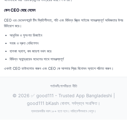
কেন CEO বেছে নেবেন
CEO এর ডেভেলপমেন্ট টিম স্থিতিশীলতা, গতি এবং বিভিন্ন স্ক্রিন সাইজে সামঞ্জস্যপূর্ণ অভিজ্ঞতার উপর
বিনিয়োগ করে।
আধুনিক ও সুসংগত ডিজাইন
সহজ ও দ্রুত নেভিগেশন
হালকা অ্যাপ, কম জায়গা দখল করে
বিভিন্ন অ্যান্ড্রয়েড মডেলের সাথে সামঞ্জস্যপূর্ণ
এখনই CEO ডাউনলোড করুন এবং CEO কে আপনার প্রিয় বিনোদন অ্যাপে পরিণত করুন।
শর্তাবলী
গোপনীয়তা নীতি
© 2026 ✅ good111 - Trusted App Bangladeshi |
good111 bKash বোনাস. সর্বস্বত্ব সংরক্ষিত।
ব্যবহারকারীর বয়স ১৮+ হতে হবে। দায়িত্বশীলভাবে খেলুন।