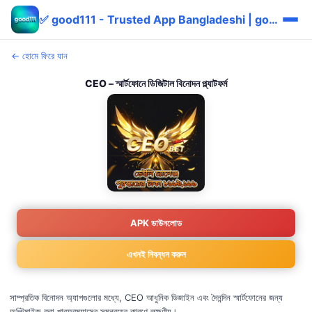
✅ good111 - Trusted App Bangladeshi | good111 bKash বোনাস
← হোমে ফিরে যান
CEO – স্মার্টফোনে ডিজিটাল বিনোদন প্ল্যাটফর্ম
APK ডাউনলোড
এখনই নিবন্ধন করুন
সাম্প্রতিক বিনোদন অ্যাপগুলোর মধ্যে, CEO আধুনিক ডিজাইন এবং দৈনন্দিন স্মার্টফোনের জন্য
অপ্টিমাইজ করা পারফরম্যান্সের সমন্বয়ের কারণে লক্ষণীয়।