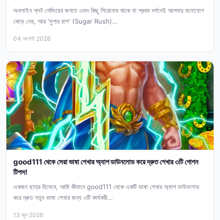
অনলাইন স্লট গেমিংয়ের জগতে এমন কিছু শিরোনাম থাকে যা প্রথম দর্শনেই আপনার মনোযোগ
কেড়ে নেয়, আর 'সুগার রাশ' (Sugar Rush)...
04 আগস্ট 2026
good111 থেকে সেরা ভাষা শেখার অ্যাপ ডাউনলোড করে দ্রুত শেখার ৩টি গোপন
টিপস!
একজন ছাত্র হিসেবে, আমি কীভাবে good111 থেকে একটি ভাষা শেখার অ্যাপ ডাউনলোড
করে দ্রুত নতুন ভাষা শেখার জন্য ৩টি কার্যকরী...
13 জুন 2026