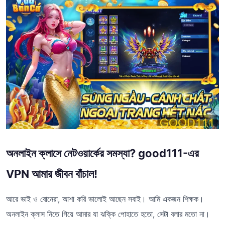
অনলাইন ক্লাসে নেটওয়ার্কের সমস্যা? good111-এর
VPN আমার জীবন বাঁচাল!
আরে ভাই ও বোনেরা, আশা করি ভালোই আছেন সবাই। আমি একজন শিক্ষক।
অনলাইন ক্লাস নিতে গিয়ে আমার যা ঝক্কি পোহাতে হতো, সেটা বলার মতো না।