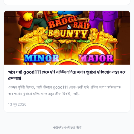
আরে বাবা! good111 থেকে ছবি এডিটর নামিয়ে আমার পুরোনো ছবিগুলোও নতুন করে
ফেললাম!
একজন গৃহিণী হিসেবে, আমি কীভাবে good111 থেকে একটি ছবি এডিটর অ্যাপ ডাউনলোড
করে আমার পুরোনো ছবিগুলোকে নতুন জীবন দিয়েছি, সেই...
13 জুন 2026
শর্তাবলী
গোপনীয়তা নীতি