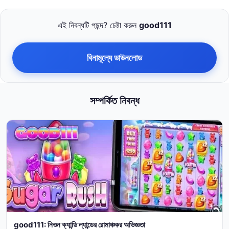
এই নিবন্ধটি পছন্দ? চেষ্টা করুন
good111
বিনামূল্যে ডাউনলোড
সম্পর্কিত নিবন্ধ
good111: নিওন ক্যান্ডি ল্যান্ডের রোমাঞ্চকর অভিজ্ঞতা