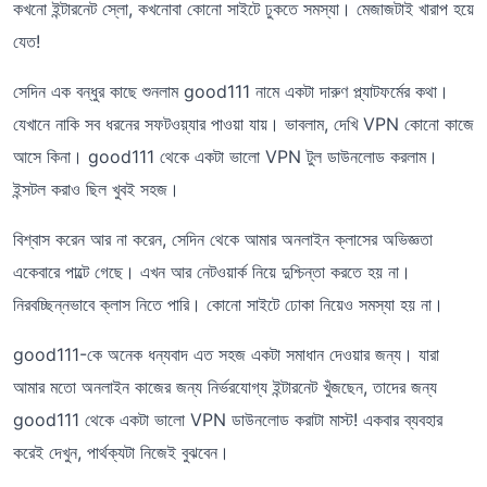
কখনো ইন্টারনেট স্লো, কখনোবা কোনো সাইটে ঢুকতে সমস্যা। মেজাজটাই খারাপ হয়ে
যেত!
সেদিন এক বন্ধুর কাছে শুনলাম good111 নামে একটা দারুণ প্ল্যাটফর্মের কথা।
যেখানে নাকি সব ধরনের সফটওয়্যার পাওয়া যায়। ভাবলাম, দেখি VPN কোনো কাজে
আসে কিনা। good111 থেকে একটা ভালো VPN টুল ডাউনলোড করলাম।
ইন্সটল করাও ছিল খুবই সহজ।
বিশ্বাস করেন আর না করেন, সেদিন থেকে আমার অনলাইন ক্লাসের অভিজ্ঞতা
একেবারে পাল্টে গেছে। এখন আর নেটওয়ার্ক নিয়ে দুশ্চিন্তা করতে হয় না।
নিরবচ্ছিন্নভাবে ক্লাস নিতে পারি। কোনো সাইটে ঢোকা নিয়েও সমস্যা হয় না।
good111-কে অনেক ধন্যবাদ এত সহজ একটা সমাধান দেওয়ার জন্য। যারা
আমার মতো অনলাইন কাজের জন্য নির্ভরযোগ্য ইন্টারনেট খুঁজছেন, তাদের জন্য
good111 থেকে একটা ভালো VPN ডাউনলোড করাটা মাস্ট! একবার ব্যবহার
করেই দেখুন, পার্থক্যটা নিজেই বুঝবেন।