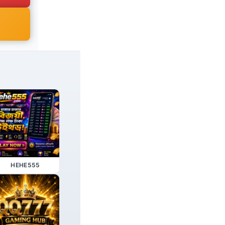
HEHE555