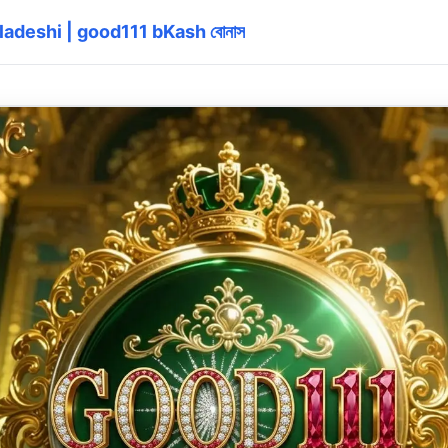
adeshi | good111 bKash বোনাস