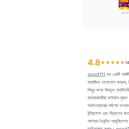
good11
4.8
★
★
★
★
★
14
good111
হল একটি সর্বাঙ্
সামাজিক যোগাযোগ মাধ্যম, ব
কিছুর জন্য বিস্তৃত ক্যাটাগ
ব্যবহারকারীরা ভাইরাস-মুক্
সফটওয়্যারের সর্বশেষ সংস্
ইন্টারফেস এবং বিদ্যুতের ম
আপনার দৈনন্দিন প্রযুক্তি
ডাউনলোড করুন। good111 