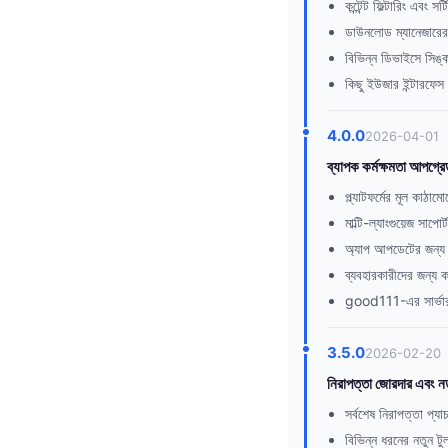
কন্টেন্ট ফিল্টারিং এব
ডাউনলোড ম্যানেজারের
বিভিন্ন ডিভাইসে সিঙ্ক
কিছু ইউজার ইন্টারফেস
4.0.0
2026-04-01
ব্যাপক কর্মক্ষমতা আপগ্রেড
প্ল্যাটফর্মের মূল কাঠা
মাল্টি-ল্যাংগুয়েজ সাপ
অ্যাপ আপডেটের জন্য স্
ব্যবহারকারীদের জন্য ক
good111-এর সার্ভার 
3.5.0
2026-02-20
নিরাপত্তা জোরদার এবং ন
সর্বশেষ নিরাপত্তা প্য
বিভিন্ন ধরনের নতুন ট