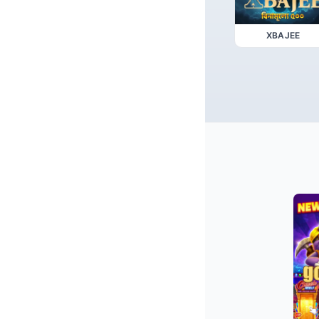
XBAJEE