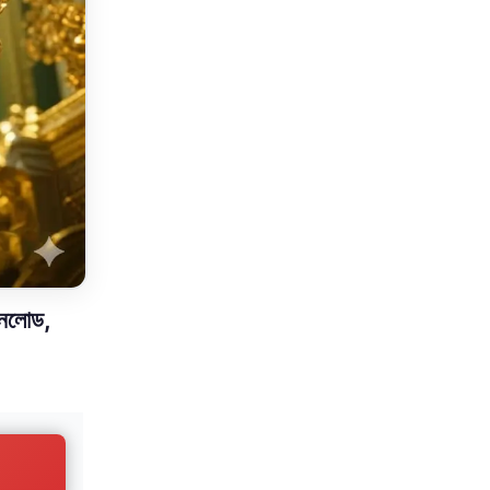
উনলোড,