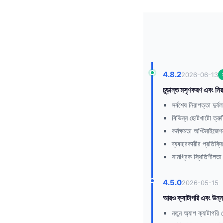
4.8.2
2026-06-13
চূড়ান্ত মসৃণকরণ এবং নি
সর্বশেষ নিরাপত্তা দুর
বিভিন্ন ছোটখাটো ত্রু
কর্মক্ষমতা অপ্টিমাইজে
ব্যবহারকারীর প্রতিক্র
সামগ্রিক স্থিতিশীলতা
4.5.0
2026-05-15
আরও ক্যাটাগরি এবং উন্নত কন
নতুন অ্যাপ ক্যাটাগরি 