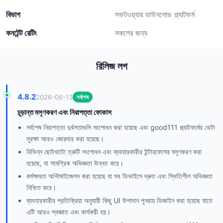
বিভাগ
সফটওয়্যার ডাউনলোড প্ল্যাটফর্ম
কনটেন্ট রেটিং
সকলের জন্য
রিলিজ লগ
4.8.2
2026-06-13
সর্বশেষ
চূড়ান্ত মসৃণকরণ এবং নিরাপত্তা ফোকাস
সর্বশেষ নিরাপত্তা দুর্বলতাগুলি সংশোধন করা হয়েছে এবং good111 প্ল্যাটফর্মের ডেটা
সুরক্ষা আরও জোরদার করা হয়েছে।
বিভিন্ন ছোটখাটো ত্রুটি সংশোধন এবং ব্যবহারকারীর ইন্টারফেসের মসৃণকরণ করা
হয়েছে, যা সামগ্রিক অভিজ্ঞতা উন্নত করে।
কর্মক্ষমতা অপ্টিমাইজেশন করা হয়েছে যা সব ডিভাইসে দ্রুত এবং স্থিতিশীল অভিজ্ঞতা
নিশ্চিত করে।
ব্যবহারকারীর প্রতিক্রিয়া অনুযায়ী কিছু UI উপাদান পুনরায় ডিজাইন করা হয়েছে যাতে
এটি আরও স্বজ্ঞাত এবং কার্যকরী হয়।