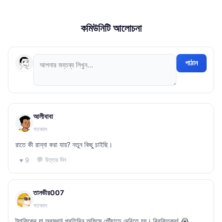
কমিউনিটি আলোচনা
পাঠান
আলীবাবা
গতকাল
রাতে কী রান্না করা যায়? নতুন কিছু চাইছি।
💬 উত্তর দিন
♥ 9
তানভীর007
গতকাল
ট্র্যাফিকের যা অবস্থা! প্রতিদিন অফিসে পৌঁছাতে দেরিতে হয়। বিরক্তিকর! 😭