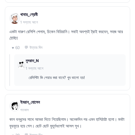
খাবার_প্রেমী
1 সপ্তাহ আগে
একটা দারুণ রেসিপি পেলাম, চিকেন বিরিয়ানি। সবাই অবশ্যই ট্রাই করবেন, সহজ আর
টেস্টি!
💬 উত্তর দিন
♥ 60
নুসরাত_N
1 সপ্তাহ আগে
রেসিপিটা কি শেয়ার করা যাবে? খুব ভালো হয়!
ইমরান_হোসেন
গতকাল
কাল বন্ধুদের সাথে আড্ডা দিতে গিয়েছিলাম। অনেকদিন পর এমন হাসিঠাট্টা হলো। মনটা
ফুরফুরে হয়ে গেল। ছোট ছোট মুহূর্তগুলোই আসল সুখ।