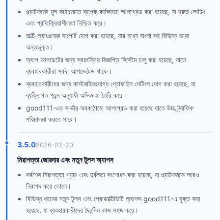
প্ল্যাটফর্মের মূল কাঠামোতে ব্যাপক কর্মক্ষমতা আপগ্রেড করা হয়েছে, যা দ্রুত লোডিং
এবং প্রতিক্রিয়াশীলতা নিশ্চিত করে।
মাল্টি-ল্যাংগুয়েজ সাপোর্ট যোগ করা হয়েছে, যার মধ্যে বাংলা সহ বিভিন্ন ভাষা
অন্তর্ভুক্ত।
অ্যাপ আপডেটের জন্য স্বয়ংক্রিয় বিজ্ঞপ্তি সিস্টেম চালু করা হয়েছে, যাতে
ব্যবহারকারীরা সর্বদা আপডেটেড থাকে।
ব্যবহারকারীদের জন্য কাস্টমাইজযোগ্য প্রোফাইল সেটিংস যোগ করা হয়েছে, যা
ব্যক্তিগত পছন্দ অনুযায়ী অভিজ্ঞতা তৈরি করে।
good111-এর সার্ভার অবকাঠামো আপগ্রেড করা হয়েছে যাতে উচ্চ ট্র্যাফিক
পরিচালনা করতে পারে।
3.5.0
2026-02-20
নিরাপত্তা জোরদার এবং নতুন টুলস অ্যাপস
সর্বশেষ নিরাপত্তা প্যাচ এবং দুর্বলতা সংশোধন করা হয়েছে, যা প্ল্যাটফর্মকে আরও
নিরাপদ করে তোলে।
বিভিন্ন ধরনের নতুন টুলস এবং প্রোডাক্টিভিটি অ্যাপস good111-এ যুক্ত করা
হয়েছে, যা ব্যবহারকারীদের দৈনন্দিন কাজ সহজ করে।