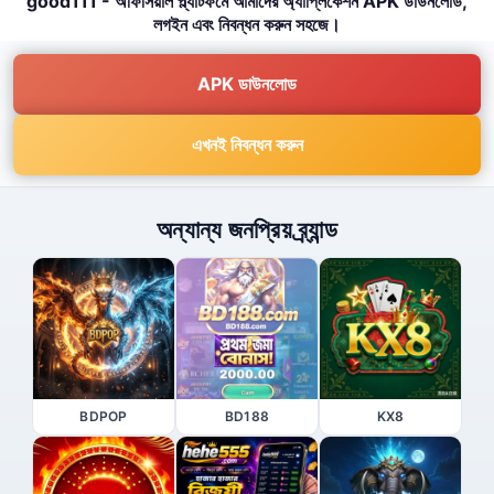
good111 - অফিসিয়াল প্ল্যাটফর্মে আমাদের অ্যাপ্লিকেশন APK ডাউনলোড,
লগইন এবং নিবন্ধন করুন সহজে।
APK ডাউনলোড
এখনই নিবন্ধন করুন
অন্যান্য জনপ্রিয় ব্র্যান্ড
BDPOP
BD188
KX8