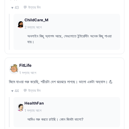
💬 উত্তর দিন
♥ 43
ChildCare_M
2 সপ্তাহ আগে
অনলাইন কিছু অ্যাপস আছে, সেগুলোতে ইন্টারেস্টিং অনেক কিছু পাওয়া
যায়।
FitLife
1 সপ্তাহ আগে
জিমে যাওয়া শুরু করেছি, শরীরটা বেশ ঝরঝরে লাগছে। ভালো একটা অভ্যাস। 💪
💬 উত্তর দিন
♥ 44
HealthFan
1 সপ্তাহ আগে
আমিও শুরু করতে চাইছি। কোন জিমটা ভালো?