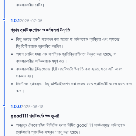
ব্যবহারকারীর রেটিং।
1.0.1
2025-07-05
প্রথম ত্রুটি সংশোধন ও কর্মক্ষমতা উন্নতি
কিছু গুরুতর ত্রুটি সংশোধন করা হয়েছে যা ডাউনলোড প্রক্রিয়া এবং অ্যাপের
স্থিতিশীলতাকে প্রভাবিত করছিল।
অ্যাপ লোডিং সময় এবং সামগ্রিক প্রতিক্রিয়াশীলতা উন্নত করা হয়েছে, যা
ব্যবহারকারীর অভিজ্ঞতাকে মসৃণ করে।
ব্যবহারকারীর ইন্টারফেসের (UI) ছোটখাটো উন্নতি করা হয়েছে যাতে এটি আরও
স্বজ্ঞাত হয়।
সিস্টেমের ব্যাকএন্ডে কিছু অপ্টিমাইজেশন করা হয়েছে যাতে প্ল্যাটফর্মটি আরও দ্রুত কাজ
করে।
1.0.0
2025-06-18
good111 প্ল্যাটফর্মের শুভ সূচনা!
অগ্রদূত টেকনোলজিস লিমিটেড দ্বারা নির্মিত good111 সফটওয়্যার ডাউনলোড
প্ল্যাটফর্মের প্রাথমিক সংস্করণ চালু করা হয়েছে।