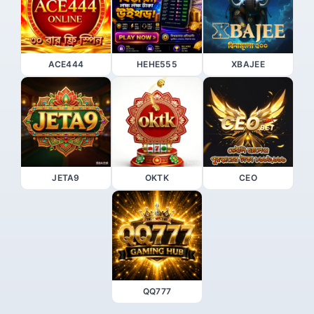
ACE444
HEHE555
XBAJEE
JETA9
OKTK
CEO
QQ777