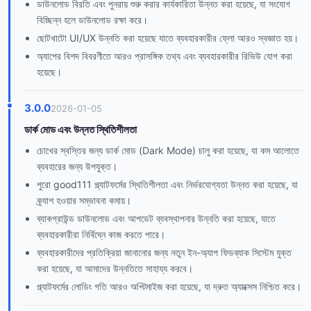
ডাউনলোড বিরতি এবং পুনরায় শুরু করার কার্যকারিতা উন্নত করা হয়েছে, যা সংযোগ
বিচ্ছিন্ন হলে ডাউনলোড রক্ষা করে।
ছোটখাটো UI/UX উন্নতি করা হয়েছে যাতে ব্যবহারকারীর ফ্লো আরও স্বজ্ঞাত হয়।
অ্যাপের বিশদ বিবরণীতে আরও প্রাসঙ্গিক তথ্য এবং ব্যবহারকারীর রিভিউ যোগ করা
হয়েছে।
3.0.0
2026-01-05
ডার্ক মোড এবং উন্নত স্থিতিশীলতা
চোখের স্বস্তির জন্য ডার্ক মোড (Dark Mode) চালু করা হয়েছে, যা কম আলোতে
ব্যবহারের জন্য উপযুক্ত।
পুরো good111 প্ল্যাটফর্মের স্থিতিশীলতা এবং নির্ভরযোগ্যতা উন্নত করা হয়েছে, যা
ক্র্যাশ হওয়ার সম্ভাবনা কমায়।
ব্যাকগ্রাউন্ড ডাউনলোড এবং আপডেট ব্যবস্থাপনার উন্নতি করা হয়েছে, যাতে
ব্যবহারকারীরা নির্বিঘ্নে কাজ করতে পারে।
ব্যবহারকারীদের প্রতিক্রিয়া জানানোর জন্য নতুন ইন-অ্যাপ ফিডব্যাক সিস্টেম যুক্ত
করা হয়েছে, যা আমাদের উন্নতিতে সাহায্য করবে।
প্ল্যাটফর্মের লোডিং গতি আরও অপ্টিমাইজ করা হয়েছে, যা দ্রুত অ্যাক্সেস নিশ্চিত করে।