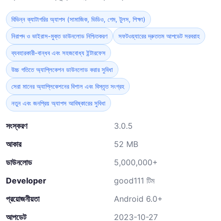
বিভিন্ন ক্যাটাগরির অ্যাপস (সামাজিক, ভিডিও, গেম, টুলস, শিক্ষা)
নিরাপদ ও ভাইরাস-মুক্ত ডাউনলোড নিশ্চিতকরণ
সফটওয়্যারের দ্রুততম আপডেট সরবরাহ
ব্যবহারকারী-বান্ধব এবং সহজবোধ্য ইন্টারফেস
উচ্চ গতিতে অ্যাপ্লিকেশন ডাউনলোড করার সুবিধা
সেরা মানের অ্যাপ্লিকেশনের বিশাল এবং বিস্তৃত সংগ্রহ
নতুন এবং জনপ্রিয় অ্যাপস আবিষ্কারের সুবিধা
সংস্করণ
3.0.5
আকার
52 MB
ডাউনলোড
5,000,000+
Developer
good111 টিম
প্রয়োজনীয়তা
Android 6.0+
আপডেট
2023-10-27