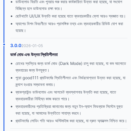
ডাউনলোড বিরতি এবং পুনরায় শুরু করার কার্যকারিতা উন্নত করা হয়েছে, যা সংযোগ
বিচ্ছিন্ন হলে ডাউনলোড রক্ষা করে।
ছোটখাটো UI/UX উন্নতি করা হয়েছে যাতে ব্যবহারকারীর ফ্লো আরও স্বজ্ঞাত হয়।
অ্যাপের বিশদ বিবরণীতে আরও প্রাসঙ্গিক তথ্য এবং ব্যবহারকারীর রিভিউ যোগ করা
হয়েছে।
3.0.0
2026-01-05
ডার্ক মোড এবং উন্নত স্থিতিশীলতা
চোখের স্বস্তির জন্য ডার্ক মোড (Dark Mode) চালু করা হয়েছে, যা কম আলোতে
ব্যবহারের জন্য উপযুক্ত।
পুরো good111 প্ল্যাটফর্মের স্থিতিশীলতা এবং নির্ভরযোগ্যতা উন্নত করা হয়েছে, যা
ক্র্যাশ হওয়ার সম্ভাবনা কমায়।
ব্যাকগ্রাউন্ড ডাউনলোড এবং আপডেট ব্যবস্থাপনার উন্নতি করা হয়েছে, যাতে
ব্যবহারকারীরা নির্বিঘ্নে কাজ করতে পারে।
ব্যবহারকারীদের প্রতিক্রিয়া জানানোর জন্য নতুন ইন-অ্যাপ ফিডব্যাক সিস্টেম যুক্ত
করা হয়েছে, যা আমাদের উন্নতিতে সাহায্য করবে।
প্ল্যাটফর্মের লোডিং গতি আরও অপ্টিমাইজ করা হয়েছে, যা দ্রুত অ্যাক্সেস নিশ্চিত করে।