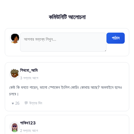
কমিউনিটি আলোচনা
পাঠান
শিখবো_আমি
3 সপ্তাহ আগে
কেউ কি বলতে পারেন, ভালো স্পোকেন ইংলিশ কোচিং কোথায় আছে? অনলাইনে হলেও
চলবে।
💬 উত্তর দিন
♥ 26
শাকিব123
2 সপ্তাহ আগে