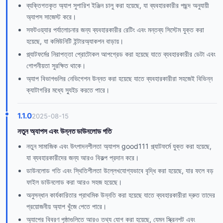
ব্যক্তিগতকৃত অ্যাপ সুপারিশ ইঞ্জিন চালু করা হয়েছে, যা ব্যবহারকারীর পছন্দ অনুযায়ী
অ্যাপস সাজেস্ট করে।
সফটওয়্যার পর্যালোচনার জন্য ব্যবহারকারীর রেটিং এবং মন্তব্য সিস্টেম যুক্ত করা
হয়েছে, যা কমিউনিটি ইন্টারঅ্যাকশন বাড়ায়।
প্ল্যাটফর্মের নিরাপত্তা প্রোটোকল আপগ্রেড করা হয়েছে যাতে ব্যবহারকারীর ডেটা এবং
গোপনীয়তা সুরক্ষিত থাকে।
অ্যাপ বিভাগগুলির নেভিগেশন উন্নত করা হয়েছে যাতে ব্যবহারকারীরা সহজেই বিভিন্ন
ক্যাটাগরির মধ্যে স্যুইচ করতে পারে।
1.1.0
2025-08-15
নতুন অ্যাপস এবং উন্নত ডাউনলোড গতি
নতুন সামাজিক এবং উৎপাদনশীলতা অ্যাপস good111 প্ল্যাটফর্মে যুক্ত করা হয়েছে,
যা ব্যবহারকারীদের জন্য আরও বিকল্প প্রদান করে।
ডাউনলোড গতি এবং স্থিতিশীলতা উল্লেখযোগ্যভাবে বৃদ্ধি করা হয়েছে, যার ফলে বড়
ফাইল ডাউনলোড করা আরও সহজ হয়েছে।
অনুসন্ধান কার্যকারিতার প্রাথমিক উন্নতি করা হয়েছে যাতে ব্যবহারকারীরা দ্রুত তাদের
প্রয়োজনীয় অ্যাপ খুঁজে পেতে পারে।
অ্যাপের বিবরণ পৃষ্ঠাগুলিতে আরও তথ্য যোগ করা হয়েছে, যেমন স্ক্রিনশট এবং