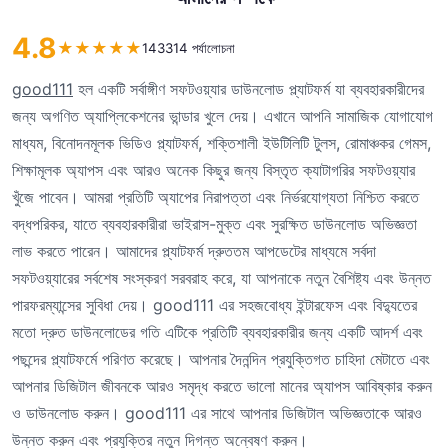
4.8
★
★
★
★
★
143314 পর্যালোচনা
good111
হল একটি সর্বাঙ্গীণ সফটওয়্যার ডাউনলোড প্ল্যাটফর্ম যা ব্যবহারকারীদের
জন্য অগণিত অ্যাপ্লিকেশনের ভান্ডার খুলে দেয়। এখানে আপনি সামাজিক যোগাযোগ
মাধ্যম, বিনোদনমূলক ভিডিও প্ল্যাটফর্ম, শক্তিশালী ইউটিলিটি টুলস, রোমাঞ্চকর গেমস,
শিক্ষামূলক অ্যাপস এবং আরও অনেক কিছুর জন্য বিস্তৃত ক্যাটাগরির সফটওয়্যার
খুঁজে পাবেন। আমরা প্রতিটি অ্যাপের নিরাপত্তা এবং নির্ভরযোগ্যতা নিশ্চিত করতে
বদ্ধপরিকর, যাতে ব্যবহারকারীরা ভাইরাস-মুক্ত এবং সুরক্ষিত ডাউনলোড অভিজ্ঞতা
লাভ করতে পারেন। আমাদের প্ল্যাটফর্ম দ্রুততম আপডেটের মাধ্যমে সর্বদা
সফটওয়্যারের সর্বশেষ সংস্করণ সরবরাহ করে, যা আপনাকে নতুন বৈশিষ্ট্য এবং উন্নত
পারফরম্যান্সের সুবিধা দেয়। good111 এর সহজবোধ্য ইন্টারফেস এবং বিদ্যুতের
মতো দ্রুত ডাউনলোডের গতি এটিকে প্রতিটি ব্যবহারকারীর জন্য একটি আদর্শ এবং
পছন্দের প্ল্যাটফর্মে পরিণত করেছে। আপনার দৈনন্দিন প্রযুক্তিগত চাহিদা মেটাতে এবং
আপনার ডিজিটাল জীবনকে আরও সমৃদ্ধ করতে ভালো মানের অ্যাপস আবিষ্কার করুন
ও ডাউনলোড করুন। good111 এর সাথে আপনার ডিজিটাল অভিজ্ঞতাকে আরও
উন্নত করুন এবং প্রযুক্তির নতুন দিগন্ত অন্বেষণ করুন।