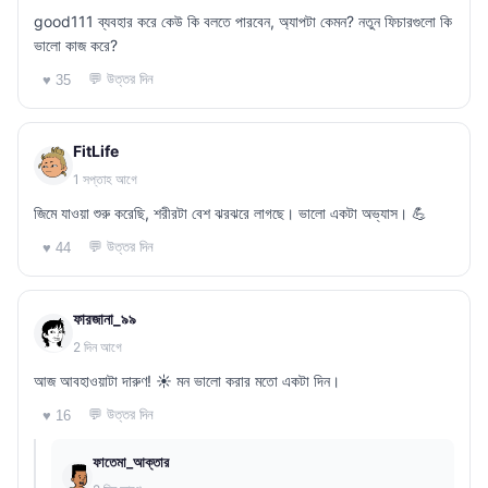
good111 ব্যবহার করে কেউ কি বলতে পারবেন, অ্যাপটা কেমন? নতুন ফিচারগুলো কি
ভালো কাজ করে?
💬 উত্তর দিন
♥ 35
FitLife
1 সপ্তাহ আগে
জিমে যাওয়া শুরু করেছি, শরীরটা বেশ ঝরঝরে লাগছে। ভালো একটা অভ্যাস। 💪
💬 উত্তর দিন
♥ 44
ফারজানা_৯৯
2 দিন আগে
আজ আবহাওয়াটা দারুণ! ☀️ মন ভালো করার মতো একটা দিন।
💬 উত্তর দিন
♥ 16
ফাতেমা_আক্তার