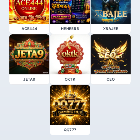
ACE444
HEHE555
XBAJEE
JETA9
OKTK
CEO
QQ777