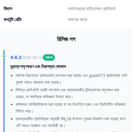
বিভাগ
সফটওয়্যার ডাউনলোড প্ল্যাটফর্ম
কনটেন্ট রেটিং
সকলের জন্য
রিলিজ লগ
4.8.2
2026-06-13
সর্বশেষ
চূড়ান্ত মসৃণকরণ এবং নিরাপত্তা ফোকাস
সর্বশেষ নিরাপত্তা দুর্বলতাগুলি সংশোধন করা হয়েছে এবং good111 প্ল্যাটফর্মের ডেটা
সুরক্ষা আরও জোরদার করা হয়েছে।
বিভিন্ন ছোটখাটো ত্রুটি সংশোধন এবং ব্যবহারকারীর ইন্টারফেসের মসৃণকরণ করা
হয়েছে, যা সামগ্রিক অভিজ্ঞতা উন্নত করে।
কর্মক্ষমতা অপ্টিমাইজেশন করা হয়েছে যা সব ডিভাইসে দ্রুত এবং স্থিতিশীল অভিজ্ঞতা
নিশ্চিত করে।
ব্যবহারকারীর প্রতিক্রিয়া অনুযায়ী কিছু UI উপাদান পুনরায় ডিজাইন করা হয়েছে যাতে
এটি আরও স্বজ্ঞাত এবং কার্যকরী হয়।