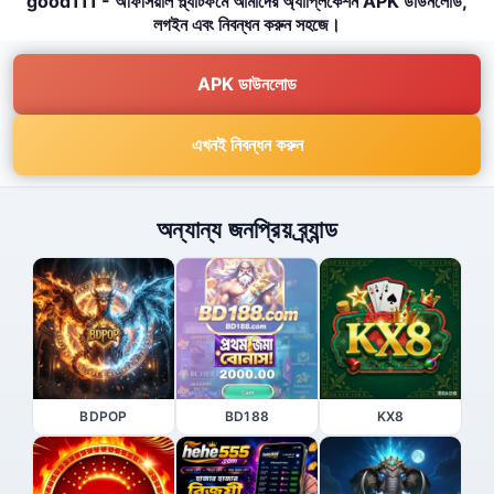
good111 - অফিসিয়াল প্ল্যাটফর্মে আমাদের অ্যাপ্লিকেশন APK ডাউনলোড,
লগইন এবং নিবন্ধন করুন সহজে।
APK ডাউনলোড
এখনই নিবন্ধন করুন
অন্যান্য জনপ্রিয় ব্র্যান্ড
BDPOP
BD188
KX8