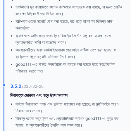
প্ল্যাটফর্মের মূল কাঠামোতে ব্যাপক কর্মক্ষমতা আপগ্রেড করা হয়েছে, যা দ্রুত লোডিং
এবং প্রতিক্রিয়াশীলতা নিশ্চিত করে।
মাল্টি-ল্যাংগুয়েজ সাপোর্ট যোগ করা হয়েছে, যার মধ্যে বাংলা সহ বিভিন্ন ভাষা
অন্তর্ভুক্ত।
অ্যাপ আপডেটের জন্য স্বয়ংক্রিয় বিজ্ঞপ্তি সিস্টেম চালু করা হয়েছে, যাতে
ব্যবহারকারীরা সর্বদা আপডেটেড থাকে।
ব্যবহারকারীদের জন্য কাস্টমাইজযোগ্য প্রোফাইল সেটিংস যোগ করা হয়েছে, যা
ব্যক্তিগত পছন্দ অনুযায়ী অভিজ্ঞতা তৈরি করে।
good111-এর সার্ভার অবকাঠামো আপগ্রেড করা হয়েছে যাতে উচ্চ ট্র্যাফিক
পরিচালনা করতে পারে।
3.5.0
2026-02-20
নিরাপত্তা জোরদার এবং নতুন টুলস অ্যাপস
সর্বশেষ নিরাপত্তা প্যাচ এবং দুর্বলতা সংশোধন করা হয়েছে, যা প্ল্যাটফর্মকে আরও
নিরাপদ করে তোলে।
বিভিন্ন ধরনের নতুন টুলস এবং প্রোডাক্টিভিটি অ্যাপস good111-এ যুক্ত করা
হয়েছে, যা ব্যবহারকারীদের দৈনন্দিন কাজ সহজ করে।