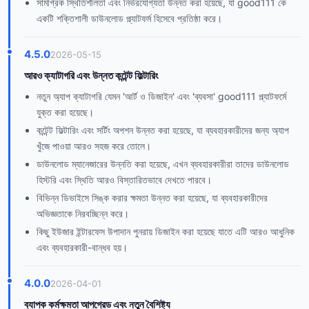
সামগ্রিক স্থিতিশীলতা এবং নির্ভরযোগ্যতা উন্নত করা হয়েছে, যা good111 কে
একটি শক্তিশালী ডাউনলোড প্ল্যাটফর্ম হিসেবে প্রতিষ্ঠা করে।
4.5.0
2026-05-15
আরও ক্যাটাগরি এবং উন্নত কন্টেন্ট ফিল্টারিং
নতুন অ্যাপ ক্যাটাগরি যেমন 'আর্ট ও ডিজাইন' এবং 'ব্যবসা' good111 প্ল্যাটফর্মে
যুক্ত করা হয়েছে।
কন্টেন্ট ফিল্টারিং এবং সর্টিং অপশন উন্নত করা হয়েছে, যা ব্যবহারকারীদের জন্য অ্যাপ
খুঁজে পাওয়া আরও সহজ করে তোলে।
ডাউনলোড ম্যানেজারের উন্নতি করা হয়েছে, এখন ব্যবহারকারীরা তাদের ডাউনলোড
হিস্টরি এবং স্থিতি আরও বিস্তারিতভাবে দেখতে পারবে।
বিভিন্ন ডিভাইসে সিঙ্ক করার ক্ষমতা উন্নত করা হয়েছে, যা ব্যবহারকারীদের
অভিজ্ঞতাকে নিরবচ্ছিন্ন করে।
কিছু ইউজার ইন্টারফেস উপাদান পুনরায় ডিজাইন করা হয়েছে যাতে এটি আরও আধুনিক
এবং ব্যবহারকারী-বান্ধব হয়।
4.0.0
2026-04-01
ব্যাপক কর্মক্ষমতা আপগ্রেড এবং নতুন বৈশিষ্ট্য