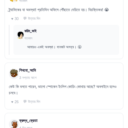
গতকাল
ট্র্যাফিকের যা অবস্থা! প্রতিদিন অফিসে পৌঁছাতে দেরিতে হয়। বিরক্তিকর! 😭
💬 উত্তর দিন
♥ 30
করিম_ভাই
গতকাল
আমারও একই অবস্থা। যানজট অসহ্য। 🤬
শিখবো_আমি
3 সপ্তাহ আগে
কেউ কি বলতে পারেন, ভালো স্পোকেন ইংলিশ কোচিং কোথায় আছে? অনলাইনে হলেও
চলবে।
💬 উত্তর দিন
♥ 26
ক্রুদ্ধ_ক্রেতা
4 দিন আগে