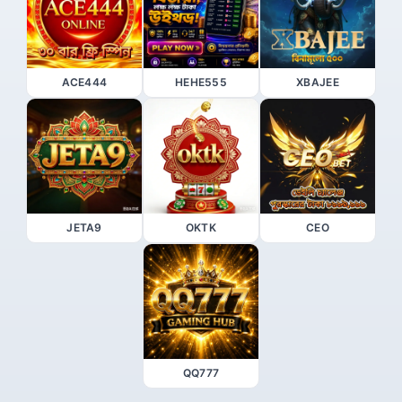
ACE444
HEHE555
XBAJEE
JETA9
OKTK
CEO
QQ777