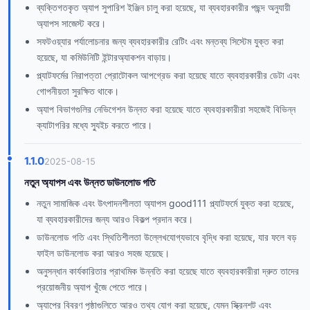
ব্যক্তিগতকৃত অ্যাপ সুপারিশ ইঞ্জিন চালু করা হয়েছে, যা ব্যবহারকারীর পছন্দ অনুযায়ী
অ্যাপস সাজেস্ট করে।
সফটওয়্যার পর্যালোচনার জন্য ব্যবহারকারীর রেটিং এবং মন্তব্য সিস্টেম যুক্ত করা
হয়েছে, যা কমিউনিটি ইন্টারঅ্যাকশন বাড়ায়।
প্ল্যাটফর্মের নিরাপত্তা প্রোটোকল আপগ্রেড করা হয়েছে যাতে ব্যবহারকারীর ডেটা এবং
গোপনীয়তা সুরক্ষিত থাকে।
অ্যাপ বিভাগগুলির নেভিগেশন উন্নত করা হয়েছে যাতে ব্যবহারকারীরা সহজেই বিভিন্ন
ক্যাটাগরির মধ্যে স্যুইচ করতে পারে।
1.1.0
2025-08-15
নতুন অ্যাপস এবং উন্নত ডাউনলোড গতি
নতুন সামাজিক এবং উৎপাদনশীলতা অ্যাপস good111 প্ল্যাটফর্মে যুক্ত করা হয়েছে,
যা ব্যবহারকারীদের জন্য আরও বিকল্প প্রদান করে।
ডাউনলোড গতি এবং স্থিতিশীলতা উল্লেখযোগ্যভাবে বৃদ্ধি করা হয়েছে, যার ফলে বড়
ফাইল ডাউনলোড করা আরও সহজ হয়েছে।
অনুসন্ধান কার্যকারিতার প্রাথমিক উন্নতি করা হয়েছে যাতে ব্যবহারকারীরা দ্রুত তাদের
প্রয়োজনীয় অ্যাপ খুঁজে পেতে পারে।
অ্যাপের বিবরণ পৃষ্ঠাগুলিতে আরও তথ্য যোগ করা হয়েছে, যেমন স্ক্রিনশট এবং