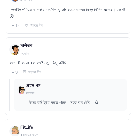
অনলাইন শপিংয়ে যা অর্ডার করেছিলাম, তার থেকে একদম ভিন্ন জিনিস এসেছে। হতাশ!
😠
💬 উত্তর দিন
♥ 14
আলীবাবা
গতকাল
রাতে কী রান্না করা যায়? নতুন কিছু চাইছি।
💬 উত্তর দিন
♥ 9
রোহান_খান
গতকাল
ডিমের কারি ট্রাই করতে পারেন। সহজ আর টেস্টি। 😋
FitLife
1 সপ্তাহ আগে