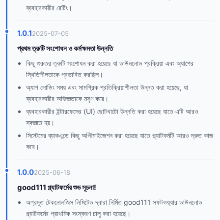
ব্যবহারকারীর রেটিং।
1.0.1
2025-07-05
প্রথম ত্রুটি সংশোধন ও কর্মক্ষমতা উন্নতি
কিছু গুরুতর ত্রুটি সংশোধন করা হয়েছে যা ডাউনলোড প্রক্রিয়া এবং অ্যাপের
স্থিতিশীলতাকে প্রভাবিত করছিল।
অ্যাপ লোডিং সময় এবং সামগ্রিক প্রতিক্রিয়াশীলতা উন্নত করা হয়েছে, যা
ব্যবহারকারীর অভিজ্ঞতাকে মসৃণ করে।
ব্যবহারকারীর ইন্টারফেসের (UI) ছোটখাটো উন্নতি করা হয়েছে যাতে এটি আরও
স্বজ্ঞাত হয়।
সিস্টেমের ব্যাকএন্ডে কিছু অপ্টিমাইজেশন করা হয়েছে যাতে প্ল্যাটফর্মটি আরও দ্রুত কাজ
করে।
1.0.0
2025-06-18
good111 প্ল্যাটফর্মের শুভ সূচনা!
অগ্রদূত টেকনোলজিস লিমিটেড দ্বারা নির্মিত good111 সফটওয়্যার ডাউনলোড
প্ল্যাটফর্মের প্রাথমিক সংস্করণ চালু করা হয়েছে।