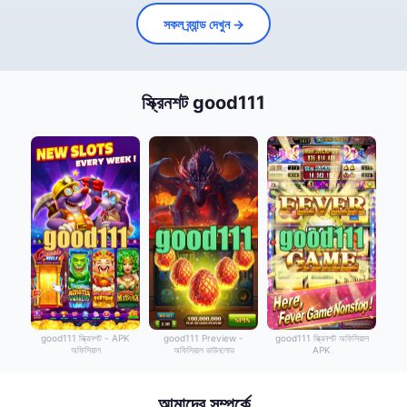
সকল ব্র্যান্ড দেখুন →
স্ক্রিনশট good111
good111 স্ক্রিনশট - APK
good111 Preview -
good111 স্ক্রিনশট অফিসিয়াল
অফিসিয়াল
অফিসিয়াল ডাউনলোড
APK
আমাদের সম্পর্কে