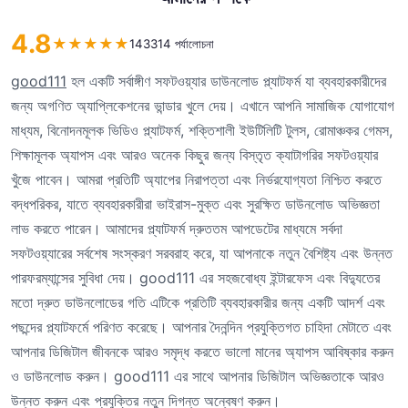
4.8
★
★
★
★
★
143314 পর্যালোচনা
good111
হল একটি সর্বাঙ্গীণ সফটওয়্যার ডাউনলোড প্ল্যাটফর্ম যা ব্যবহারকারীদের
জন্য অগণিত অ্যাপ্লিকেশনের ভান্ডার খুলে দেয়। এখানে আপনি সামাজিক যোগাযোগ
মাধ্যম, বিনোদনমূলক ভিডিও প্ল্যাটফর্ম, শক্তিশালী ইউটিলিটি টুলস, রোমাঞ্চকর গেমস,
শিক্ষামূলক অ্যাপস এবং আরও অনেক কিছুর জন্য বিস্তৃত ক্যাটাগরির সফটওয়্যার
খুঁজে পাবেন। আমরা প্রতিটি অ্যাপের নিরাপত্তা এবং নির্ভরযোগ্যতা নিশ্চিত করতে
বদ্ধপরিকর, যাতে ব্যবহারকারীরা ভাইরাস-মুক্ত এবং সুরক্ষিত ডাউনলোড অভিজ্ঞতা
লাভ করতে পারেন। আমাদের প্ল্যাটফর্ম দ্রুততম আপডেটের মাধ্যমে সর্বদা
সফটওয়্যারের সর্বশেষ সংস্করণ সরবরাহ করে, যা আপনাকে নতুন বৈশিষ্ট্য এবং উন্নত
পারফরম্যান্সের সুবিধা দেয়। good111 এর সহজবোধ্য ইন্টারফেস এবং বিদ্যুতের
মতো দ্রুত ডাউনলোডের গতি এটিকে প্রতিটি ব্যবহারকারীর জন্য একটি আদর্শ এবং
পছন্দের প্ল্যাটফর্মে পরিণত করেছে। আপনার দৈনন্দিন প্রযুক্তিগত চাহিদা মেটাতে এবং
আপনার ডিজিটাল জীবনকে আরও সমৃদ্ধ করতে ভালো মানের অ্যাপস আবিষ্কার করুন
ও ডাউনলোড করুন। good111 এর সাথে আপনার ডিজিটাল অভিজ্ঞতাকে আরও
উন্নত করুন এবং প্রযুক্তির নতুন দিগন্ত অন্বেষণ করুন।