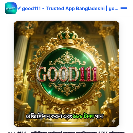
✅ good111 - Trusted App Bangladeshi | good111 bKash বোনাস