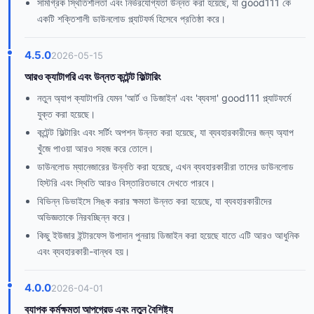
সামগ্রিক স্থিতিশীলতা এবং নির্ভরযোগ্যতা উন্নত করা হয়েছে, যা good111 কে
একটি শক্তিশালী ডাউনলোড প্ল্যাটফর্ম হিসেবে প্রতিষ্ঠা করে।
4.5.0
2026-05-15
আরও ক্যাটাগরি এবং উন্নত কন্টেন্ট ফিল্টারিং
নতুন অ্যাপ ক্যাটাগরি যেমন 'আর্ট ও ডিজাইন' এবং 'ব্যবসা' good111 প্ল্যাটফর্মে
যুক্ত করা হয়েছে।
কন্টেন্ট ফিল্টারিং এবং সর্টিং অপশন উন্নত করা হয়েছে, যা ব্যবহারকারীদের জন্য অ্যাপ
খুঁজে পাওয়া আরও সহজ করে তোলে।
ডাউনলোড ম্যানেজারের উন্নতি করা হয়েছে, এখন ব্যবহারকারীরা তাদের ডাউনলোড
হিস্টরি এবং স্থিতি আরও বিস্তারিতভাবে দেখতে পারবে।
বিভিন্ন ডিভাইসে সিঙ্ক করার ক্ষমতা উন্নত করা হয়েছে, যা ব্যবহারকারীদের
অভিজ্ঞতাকে নিরবচ্ছিন্ন করে।
কিছু ইউজার ইন্টারফেস উপাদান পুনরায় ডিজাইন করা হয়েছে যাতে এটি আরও আধুনিক
এবং ব্যবহারকারী-বান্ধব হয়।
4.0.0
2026-04-01
ব্যাপক কর্মক্ষমতা আপগ্রেড এবং নতুন বৈশিষ্ট্য