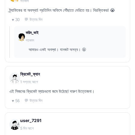
গতকাল
ট্র্যাফিকের যা অবস্থা! প্রতিদিন অফিসে পৌঁছাতে দেরিতে হয়। বিরক্তিকর! 😭
💬 উত্তর দিন
♥ 30
করিম_ভাই
গতকাল
আমারও একই অবস্থা। যানজট অসহ্য। 🤬
ক্রিকেট_ফ্যান
1 সপ্তাহ আগে
এই সিজনের ক্রিকেট ম্যাচগুলো জমে উঠেছে! দারুণ উত্তেজনা।
💬 উত্তর দিন
♥ 56
user_7291
5 দিন আগে