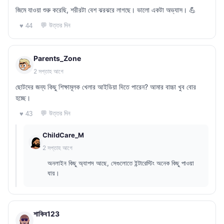
জিমে যাওয়া শুরু করেছি, শরীরটা বেশ ঝরঝরে লাগছে। ভালো একটা অভ্যাস। 💪
💬 উত্তর দিন
♥ 44
Parents_Zone
2 সপ্তাহ আগে
ছোটদের জন্য কিছু শিক্ষামূলক খেলার আইডিয়া দিতে পারেন? আমার বাচ্চা খুব বোর
হচ্ছে।
💬 উত্তর দিন
♥ 43
ChildCare_M
2 সপ্তাহ আগে
অনলাইন কিছু অ্যাপস আছে, সেগুলোতে ইন্টারেস্টিং অনেক কিছু পাওয়া
যায়।
শাকিব123