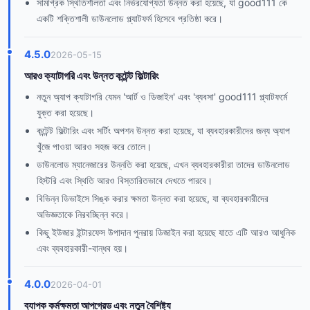
সামগ্রিক স্থিতিশীলতা এবং নির্ভরযোগ্যতা উন্নত করা হয়েছে, যা good111 কে
একটি শক্তিশালী ডাউনলোড প্ল্যাটফর্ম হিসেবে প্রতিষ্ঠা করে।
4.5.0
2026-05-15
আরও ক্যাটাগরি এবং উন্নত কন্টেন্ট ফিল্টারিং
নতুন অ্যাপ ক্যাটাগরি যেমন 'আর্ট ও ডিজাইন' এবং 'ব্যবসা' good111 প্ল্যাটফর্মে
যুক্ত করা হয়েছে।
কন্টেন্ট ফিল্টারিং এবং সর্টিং অপশন উন্নত করা হয়েছে, যা ব্যবহারকারীদের জন্য অ্যাপ
খুঁজে পাওয়া আরও সহজ করে তোলে।
ডাউনলোড ম্যানেজারের উন্নতি করা হয়েছে, এখন ব্যবহারকারীরা তাদের ডাউনলোড
হিস্টরি এবং স্থিতি আরও বিস্তারিতভাবে দেখতে পারবে।
বিভিন্ন ডিভাইসে সিঙ্ক করার ক্ষমতা উন্নত করা হয়েছে, যা ব্যবহারকারীদের
অভিজ্ঞতাকে নিরবচ্ছিন্ন করে।
কিছু ইউজার ইন্টারফেস উপাদান পুনরায় ডিজাইন করা হয়েছে যাতে এটি আরও আধুনিক
এবং ব্যবহারকারী-বান্ধব হয়।
4.0.0
2026-04-01
ব্যাপক কর্মক্ষমতা আপগ্রেড এবং নতুন বৈশিষ্ট্য