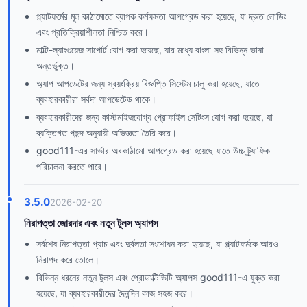
প্ল্যাটফর্মের মূল কাঠামোতে ব্যাপক কর্মক্ষমতা আপগ্রেড করা হয়েছে, যা দ্রুত লোডিং
এবং প্রতিক্রিয়াশীলতা নিশ্চিত করে।
মাল্টি-ল্যাংগুয়েজ সাপোর্ট যোগ করা হয়েছে, যার মধ্যে বাংলা সহ বিভিন্ন ভাষা
অন্তর্ভুক্ত।
অ্যাপ আপডেটের জন্য স্বয়ংক্রিয় বিজ্ঞপ্তি সিস্টেম চালু করা হয়েছে, যাতে
ব্যবহারকারীরা সর্বদা আপডেটেড থাকে।
ব্যবহারকারীদের জন্য কাস্টমাইজযোগ্য প্রোফাইল সেটিংস যোগ করা হয়েছে, যা
ব্যক্তিগত পছন্দ অনুযায়ী অভিজ্ঞতা তৈরি করে।
good111-এর সার্ভার অবকাঠামো আপগ্রেড করা হয়েছে যাতে উচ্চ ট্র্যাফিক
পরিচালনা করতে পারে।
3.5.0
2026-02-20
নিরাপত্তা জোরদার এবং নতুন টুলস অ্যাপস
সর্বশেষ নিরাপত্তা প্যাচ এবং দুর্বলতা সংশোধন করা হয়েছে, যা প্ল্যাটফর্মকে আরও
নিরাপদ করে তোলে।
বিভিন্ন ধরনের নতুন টুলস এবং প্রোডাক্টিভিটি অ্যাপস good111-এ যুক্ত করা
হয়েছে, যা ব্যবহারকারীদের দৈনন্দিন কাজ সহজ করে।