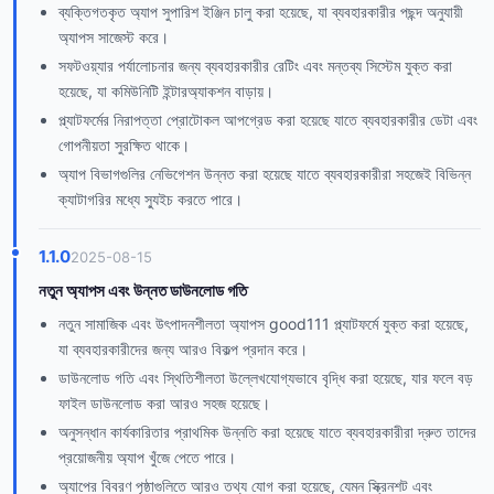
ব্যক্তিগতকৃত অ্যাপ সুপারিশ ইঞ্জিন চালু করা হয়েছে, যা ব্যবহারকারীর পছন্দ অনুযায়ী
অ্যাপস সাজেস্ট করে।
সফটওয়্যার পর্যালোচনার জন্য ব্যবহারকারীর রেটিং এবং মন্তব্য সিস্টেম যুক্ত করা
হয়েছে, যা কমিউনিটি ইন্টারঅ্যাকশন বাড়ায়।
প্ল্যাটফর্মের নিরাপত্তা প্রোটোকল আপগ্রেড করা হয়েছে যাতে ব্যবহারকারীর ডেটা এবং
গোপনীয়তা সুরক্ষিত থাকে।
অ্যাপ বিভাগগুলির নেভিগেশন উন্নত করা হয়েছে যাতে ব্যবহারকারীরা সহজেই বিভিন্ন
ক্যাটাগরির মধ্যে স্যুইচ করতে পারে।
1.1.0
2025-08-15
নতুন অ্যাপস এবং উন্নত ডাউনলোড গতি
নতুন সামাজিক এবং উৎপাদনশীলতা অ্যাপস good111 প্ল্যাটফর্মে যুক্ত করা হয়েছে,
যা ব্যবহারকারীদের জন্য আরও বিকল্প প্রদান করে।
ডাউনলোড গতি এবং স্থিতিশীলতা উল্লেখযোগ্যভাবে বৃদ্ধি করা হয়েছে, যার ফলে বড়
ফাইল ডাউনলোড করা আরও সহজ হয়েছে।
অনুসন্ধান কার্যকারিতার প্রাথমিক উন্নতি করা হয়েছে যাতে ব্যবহারকারীরা দ্রুত তাদের
প্রয়োজনীয় অ্যাপ খুঁজে পেতে পারে।
অ্যাপের বিবরণ পৃষ্ঠাগুলিতে আরও তথ্য যোগ করা হয়েছে, যেমন স্ক্রিনশট এবং