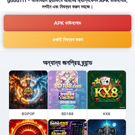
good111 - অফিসিয়াল প্ল্যাটফর্মে আমাদের অ্যাপ্লিকেশন APK ডাউনলোড,
লগইন এবং নিবন্ধন করুন সহজে।
APK ডাউনলোড
এখনই নিবন্ধন করুন
অন্যান্য জনপ্রিয় ব্র্যান্ড
BDPOP
BD188
KX8