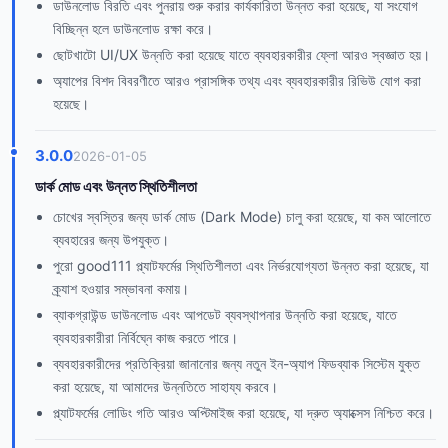
ডাউনলোড বিরতি এবং পুনরায় শুরু করার কার্যকারিতা উন্নত করা হয়েছে, যা সংযোগ
বিচ্ছিন্ন হলে ডাউনলোড রক্ষা করে।
ছোটখাটো UI/UX উন্নতি করা হয়েছে যাতে ব্যবহারকারীর ফ্লো আরও স্বজ্ঞাত হয়।
অ্যাপের বিশদ বিবরণীতে আরও প্রাসঙ্গিক তথ্য এবং ব্যবহারকারীর রিভিউ যোগ করা
হয়েছে।
3.0.0
2026-01-05
ডার্ক মোড এবং উন্নত স্থিতিশীলতা
চোখের স্বস্তির জন্য ডার্ক মোড (Dark Mode) চালু করা হয়েছে, যা কম আলোতে
ব্যবহারের জন্য উপযুক্ত।
পুরো good111 প্ল্যাটফর্মের স্থিতিশীলতা এবং নির্ভরযোগ্যতা উন্নত করা হয়েছে, যা
ক্র্যাশ হওয়ার সম্ভাবনা কমায়।
ব্যাকগ্রাউন্ড ডাউনলোড এবং আপডেট ব্যবস্থাপনার উন্নতি করা হয়েছে, যাতে
ব্যবহারকারীরা নির্বিঘ্নে কাজ করতে পারে।
ব্যবহারকারীদের প্রতিক্রিয়া জানানোর জন্য নতুন ইন-অ্যাপ ফিডব্যাক সিস্টেম যুক্ত
করা হয়েছে, যা আমাদের উন্নতিতে সাহায্য করবে।
প্ল্যাটফর্মের লোডিং গতি আরও অপ্টিমাইজ করা হয়েছে, যা দ্রুত অ্যাক্সেস নিশ্চিত করে।