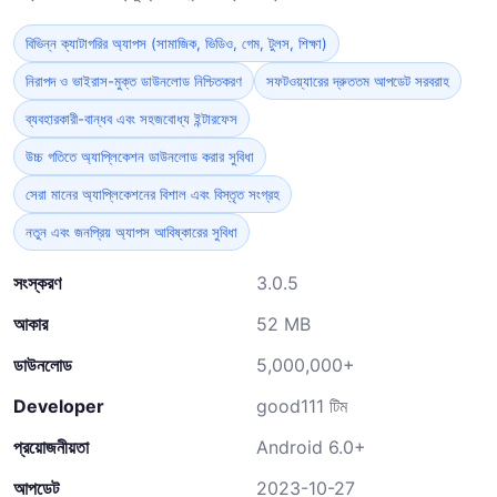
বিভিন্ন ক্যাটাগরির অ্যাপস (সামাজিক, ভিডিও, গেম, টুলস, শিক্ষা)
নিরাপদ ও ভাইরাস-মুক্ত ডাউনলোড নিশ্চিতকরণ
সফটওয়্যারের দ্রুততম আপডেট সরবরাহ
ব্যবহারকারী-বান্ধব এবং সহজবোধ্য ইন্টারফেস
উচ্চ গতিতে অ্যাপ্লিকেশন ডাউনলোড করার সুবিধা
সেরা মানের অ্যাপ্লিকেশনের বিশাল এবং বিস্তৃত সংগ্রহ
নতুন এবং জনপ্রিয় অ্যাপস আবিষ্কারের সুবিধা
সংস্করণ
3.0.5
আকার
52 MB
ডাউনলোড
5,000,000+
Developer
good111 টিম
প্রয়োজনীয়তা
Android 6.0+
আপডেট
2023-10-27