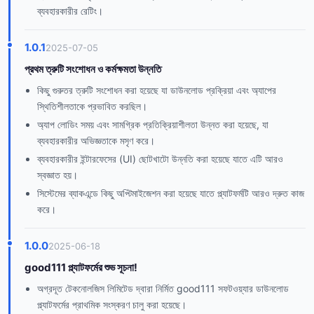
ব্যবহারকারীর রেটিং।
1.0.1
2025-07-05
প্রথম ত্রুটি সংশোধন ও কর্মক্ষমতা উন্নতি
কিছু গুরুতর ত্রুটি সংশোধন করা হয়েছে যা ডাউনলোড প্রক্রিয়া এবং অ্যাপের
স্থিতিশীলতাকে প্রভাবিত করছিল।
অ্যাপ লোডিং সময় এবং সামগ্রিক প্রতিক্রিয়াশীলতা উন্নত করা হয়েছে, যা
ব্যবহারকারীর অভিজ্ঞতাকে মসৃণ করে।
ব্যবহারকারীর ইন্টারফেসের (UI) ছোটখাটো উন্নতি করা হয়েছে যাতে এটি আরও
স্বজ্ঞাত হয়।
সিস্টেমের ব্যাকএন্ডে কিছু অপ্টিমাইজেশন করা হয়েছে যাতে প্ল্যাটফর্মটি আরও দ্রুত কাজ
করে।
1.0.0
2025-06-18
good111 প্ল্যাটফর্মের শুভ সূচনা!
অগ্রদূত টেকনোলজিস লিমিটেড দ্বারা নির্মিত good111 সফটওয়্যার ডাউনলোড
প্ল্যাটফর্মের প্রাথমিক সংস্করণ চালু করা হয়েছে।