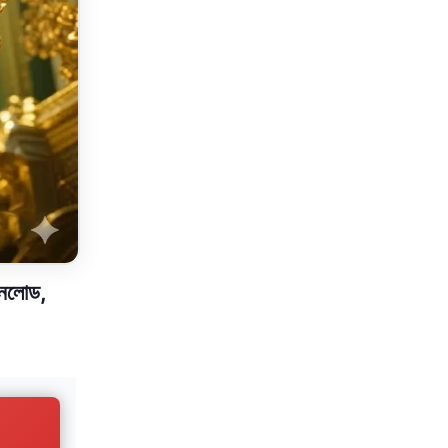
উনলোড,