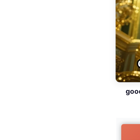
good1