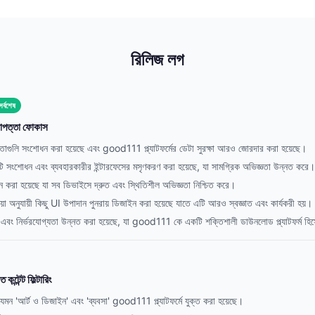
রিলিজ লগ
সর্বশেষ
রাপত্তা ফোকাস
্বলতাগুলি সংশোধন করা হয়েছে এবং good111 প্ল্যাটফর্মের ডেটা সুরক্ষা আরও জোরদার করা হয়েছে।
টি সংশোধন এবং ব্যবহারকারীর ইন্টারফেসের মসৃণকরণ করা হয়েছে, যা সামগ্রিক অভিজ্ঞতা উন্নত করে।
শন করা হয়েছে যা সব ডিভাইসে দ্রুত এবং স্থিতিশীল অভিজ্ঞতা নিশ্চিত করে।
িয়া অনুযায়ী কিছু UI উপাদান পুনরায় ডিজাইন করা হয়েছে যাতে এটি আরও স্বজ্ঞাত এবং কার্যকরী হয়।
 এবং নির্ভরযোগ্যতা উন্নত করা হয়েছে, যা good111 কে একটি শক্তিশালী ডাউনলোড প্ল্যাটফর্ম হিসে
্টেন্ট ফিল্টারিং
যেমন 'আর্ট ও ডিজাইন' এবং 'ব্যবসা' good111 প্ল্যাটফর্মে যুক্ত করা হয়েছে।