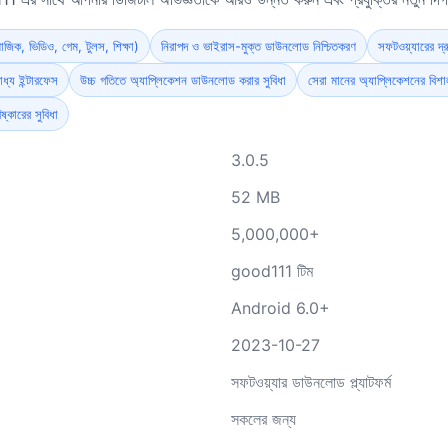
মাজিক, ভিডিও, গেম, টুলস, শিক্ষা)
নিরাপদ ও ভাইরাস-মুক্ত ডাউনলোড নিশ্চিতকরণ
সফটওয়্যারের দ
ধ্য ইন্টারফেস
উচ্চ গতিতে অ্যাপ্লিকেশন ডাউনলোড করার সুবিধা
সেরা মানের অ্যাপ্লিকেশনের বিশা
্কারের সুবিধা
3.0.5
52 MB
5,000,000+
good111 টিম
Android 6.0+
2023-10-27
সফটওয়্যার ডাউনলোড প্ল্যাটফর্ম
সকলের জন্য