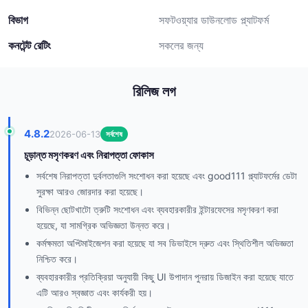
বিভাগ
সফটওয়্যার ডাউনলোড প্ল্যাটফর্ম
কনটেন্ট রেটিং
সকলের জন্য
রিলিজ লগ
4.8.2
2026-06-13
সর্বশেষ
চূড়ান্ত মসৃণকরণ এবং নিরাপত্তা ফোকাস
সর্বশেষ নিরাপত্তা দুর্বলতাগুলি সংশোধন করা হয়েছে এবং good111 প্ল্যাটফর্মের ডেটা
সুরক্ষা আরও জোরদার করা হয়েছে।
বিভিন্ন ছোটখাটো ত্রুটি সংশোধন এবং ব্যবহারকারীর ইন্টারফেসের মসৃণকরণ করা
হয়েছে, যা সামগ্রিক অভিজ্ঞতা উন্নত করে।
কর্মক্ষমতা অপ্টিমাইজেশন করা হয়েছে যা সব ডিভাইসে দ্রুত এবং স্থিতিশীল অভিজ্ঞতা
নিশ্চিত করে।
ব্যবহারকারীর প্রতিক্রিয়া অনুযায়ী কিছু UI উপাদান পুনরায় ডিজাইন করা হয়েছে যাতে
এটি আরও স্বজ্ঞাত এবং কার্যকরী হয়।