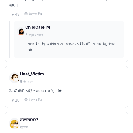
হচ্ছে।
💬 উত্তর দিন
♥ 43
ChildCare_M
2 সপ্তাহ আগে
অনলাইন কিছু অ্যাপস আছে, সেগুলোতে ইন্টারেস্টিং অনেক কিছু পাওয়া
যায়।
Heat_Victim
6 দিন আগে
ইলেক্ট্রিসিটি নেই! গরমে মরে যাচ্ছি। 💀
💬 উত্তর দিন
♥ 10
তানভীর007
গতকাল