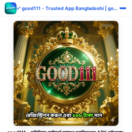
✅ good111 - Trusted App Bangladeshi | good111 bKash বোনাস