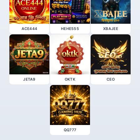
ACE444
HEHE555
XBAJEE
JETA9
OKTK
CEO
QQ777