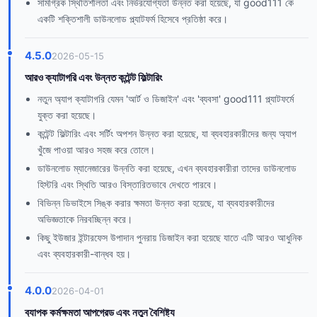
সামগ্রিক স্থিতিশীলতা এবং নির্ভরযোগ্যতা উন্নত করা হয়েছে, যা good111 কে
একটি শক্তিশালী ডাউনলোড প্ল্যাটফর্ম হিসেবে প্রতিষ্ঠা করে।
4.5.0
2026-05-15
আরও ক্যাটাগরি এবং উন্নত কন্টেন্ট ফিল্টারিং
নতুন অ্যাপ ক্যাটাগরি যেমন 'আর্ট ও ডিজাইন' এবং 'ব্যবসা' good111 প্ল্যাটফর্মে
যুক্ত করা হয়েছে।
কন্টেন্ট ফিল্টারিং এবং সর্টিং অপশন উন্নত করা হয়েছে, যা ব্যবহারকারীদের জন্য অ্যাপ
খুঁজে পাওয়া আরও সহজ করে তোলে।
ডাউনলোড ম্যানেজারের উন্নতি করা হয়েছে, এখন ব্যবহারকারীরা তাদের ডাউনলোড
হিস্টরি এবং স্থিতি আরও বিস্তারিতভাবে দেখতে পারবে।
বিভিন্ন ডিভাইসে সিঙ্ক করার ক্ষমতা উন্নত করা হয়েছে, যা ব্যবহারকারীদের
অভিজ্ঞতাকে নিরবচ্ছিন্ন করে।
কিছু ইউজার ইন্টারফেস উপাদান পুনরায় ডিজাইন করা হয়েছে যাতে এটি আরও আধুনিক
এবং ব্যবহারকারী-বান্ধব হয়।
4.0.0
2026-04-01
ব্যাপক কর্মক্ষমতা আপগ্রেড এবং নতুন বৈশিষ্ট্য