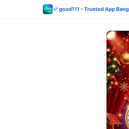
✅ good111 - Trusted App Bangl