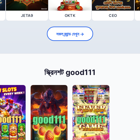
JETA9
OKTK
CEO
সকল ব্র্যান্ড দেখুন →
স্ক্রিনশট good111