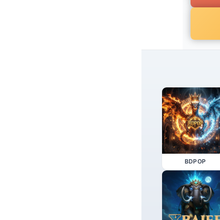
BDPOP