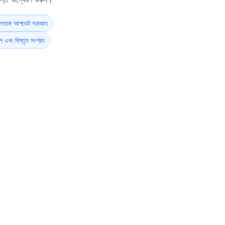
্রুততম আপডেট সরবরাহ
ল এবং বিস্তৃত সংগ্রহ