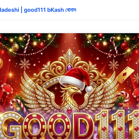
adeshi | good111 bKash বোনাস