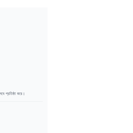
বে প্রতিষ্ঠা করে।