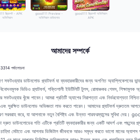
1 স্ক্রিনশট - APK
good111 Preview -
good111 স্ক্রিনশট অফিসিয়াল
অফিসিয়াল
অফিসিয়াল ডাউনলোড
APK
আমাদের সম্পর্কে
3314 পর্যালোচনা
গীণ সফটওয়্যার ডাউনলোড প্ল্যাটফর্ম যা ব্যবহারকারীদের জন্য অগণিত অ্যাপ্লিকেশনের ভা
িনোদনমূলক ভিডিও প্ল্যাটফর্ম, শক্তিশালী ইউটিলিটি টুলস, রোমাঞ্চকর গেমস, শিক্ষামূ
রির সফটওয়্যার খুঁজে পাবেন। আমরা প্রতিটি অ্যাপের নিরাপত্তা এবং নির্ভরযোগ্যতা নিশ্চ
ত এবং সুরক্ষিত ডাউনলোড অভিজ্ঞতা লাভ করতে পারেন। আমাদের প্ল্যাটফর্ম দ্রুততম আপডেট
করণ সরবরাহ করে, যা আপনাকে নতুন বৈশিষ্ট্য এবং উন্নত পারফরম্যান্সের সুবিধা দেয়।
তো দ্রুত ডাউনলোডের গতি এটিকে প্রতিটি ব্যবহারকারীর জন্য একটি আদর্শ এবং পছন্দের প্ল
গত চাহিদা মেটাতে এবং আপনার ডিজিটাল জীবনকে আরও সমৃদ্ধ করতে ভালো মানের অ্যাপস 
এর সাথে আপনার ডিজিটাল অভিজ্ঞতাকে আরও উন্নত করুন এবং প্রযুক্তির নতুন দিগ