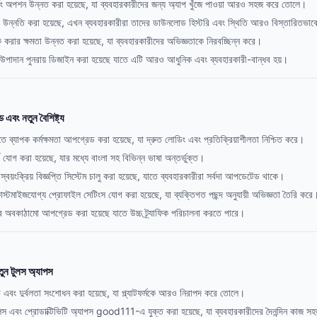
ং সর্টিং অপশন উন্নত করা হয়েছে, যা ব্যবহারকারীদের জন্য অ্যাপ খুঁজে পাওয়া আরও সহজ করে তোলে।
 উন্নতি করা হয়েছে, এখন ব্যবহারকারীরা তাদের ডাউনলোড হিস্টরি এবং স্থিতি আরও বিস্তারিতভা
 করার ক্ষমতা উন্নত করা হয়েছে, যা ব্যবহারকারীদের অভিজ্ঞতাকে নিরবচ্ছিন্ন করে।
 উপাদান পুনরায় ডিজাইন করা হয়েছে যাতে এটি আরও আধুনিক এবং ব্যবহারকারী-বান্ধব হয়।
 এবং নতুন বৈশিষ্ট্য
মোতে ব্যাপক কর্মক্ষমতা আপগ্রেড করা হয়েছে, যা দ্রুত লোডিং এবং প্রতিক্রিয়াশীলতা নিশ্চিত করে।
োর্ট যোগ করা হয়েছে, যার মধ্যে বাংলা সহ বিভিন্ন ভাষা অন্তর্ভুক্ত।
বয়ংক্রিয় বিজ্ঞপ্তি সিস্টেম চালু করা হয়েছে, যাতে ব্যবহারকারীরা সর্বদা আপডেটেড থাকে।
াস্টমাইজযোগ্য প্রোফাইল সেটিংস যোগ করা হয়েছে, যা ব্যক্তিগত পছন্দ অনুযায়ী অভিজ্ঞতা তৈরি করে
অবকাঠামো আপগ্রেড করা হয়েছে যাতে উচ্চ ট্র্যাফিক পরিচালনা করতে পারে।
তুন টুলস অ্যাপস
াচ এবং দুর্বলতা সংশোধন করা হয়েছে, যা প্ল্যাটফর্মকে আরও নিরাপদ করে তোলে।
ুলস এবং প্রোডাক্টিভিটি অ্যাপস good111-এ যুক্ত করা হয়েছে, যা ব্যবহারকারীদের দৈনন্দিন কাজ 