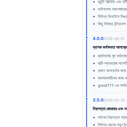
কন্টেন্ট ফিল্টারিং এব
ডাউনলোড ম্যানেজারের
বিভিন্ন ডিভাইসে সিঙ্ক
কিছু ইউজার ইন্টারফেস
4.0.0
2026-04-01
ব্যাপক কর্মক্ষমতা আপগ্রেড
প্ল্যাটফর্মের মূল কাঠা
মাল্টি-ল্যাংগুয়েজ সাপ
অ্যাপ আপডেটের জন্য স্
ব্যবহারকারীদের জন্য ক
good111-এর সার্ভার 
3.5.0
2026-02-20
নিরাপত্তা জোরদার এবং ন
সর্বশেষ নিরাপত্তা প্য
বিভিন্ন ধরনের নতুন ট