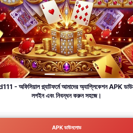
11 - অফিসিয়াল প্ল্যাটফর্মে আমাদের অ্যাপ্লিকেশন APK ডা
লগইন এবং নিবন্ধন করুন সহজে।
APK ডাউনলোড