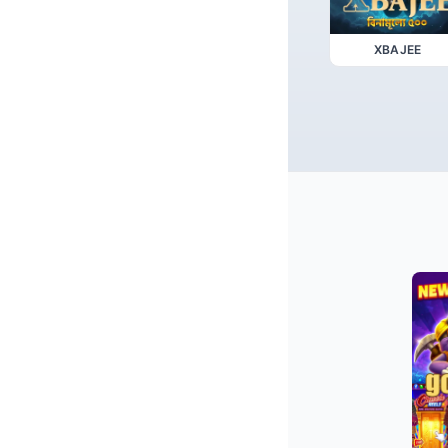
XBAJEE