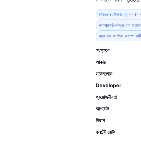
বিভিন্ন ক্যাটাগরির অ্যাপস (সা
ব্যবহারকারী-বান্ধব এবং সহজবো
নতুন এবং জনপ্রিয় অ্যাপস আবিষ
সংস্করণ
আকার
ডাউনলোড
Developer
প্রয়োজনীয়তা
আপডেট
বিভাগ
কনটেন্ট রেটিং