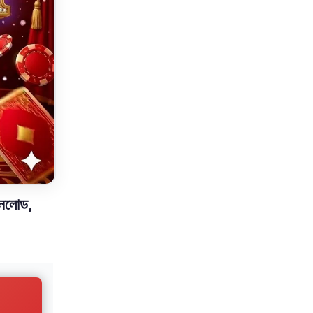
উনলোড,