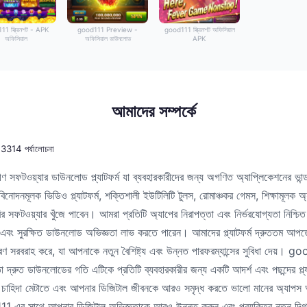
1 স্ক্রিনশট - APK
good111 Preview -
good111 স্ক্রিনশট অফিসিয়াল
অফিসিয়াল
অফিসিয়াল ডাউনলোড
APK
আমাদের সম্পর্কে
3314 পর্যালোচনা
গীণ সফটওয়্যার ডাউনলোড প্ল্যাটফর্ম যা ব্যবহারকারীদের জন্য অগণিত অ্যাপ্লিকেশনের ভা
িনোদনমূলক ভিডিও প্ল্যাটফর্ম, শক্তিশালী ইউটিলিটি টুলস, রোমাঞ্চকর গেমস, শিক্ষামূ
রির সফটওয়্যার খুঁজে পাবেন। আমরা প্রতিটি অ্যাপের নিরাপত্তা এবং নির্ভরযোগ্যতা নিশ্চ
ত এবং সুরক্ষিত ডাউনলোড অভিজ্ঞতা লাভ করতে পারেন। আমাদের প্ল্যাটফর্ম দ্রুততম আপডেট
করণ সরবরাহ করে, যা আপনাকে নতুন বৈশিষ্ট্য এবং উন্নত পারফরম্যান্সের সুবিধা দেয়।
তো দ্রুত ডাউনলোডের গতি এটিকে প্রতিটি ব্যবহারকারীর জন্য একটি আদর্শ এবং পছন্দের প্ল
গত চাহিদা মেটাতে এবং আপনার ডিজিটাল জীবনকে আরও সমৃদ্ধ করতে ভালো মানের অ্যাপস 
এর সাথে আপনার ডিজিটাল অভিজ্ঞতাকে আরও উন্নত করুন এবং প্রযুক্তির নতুন দিগ