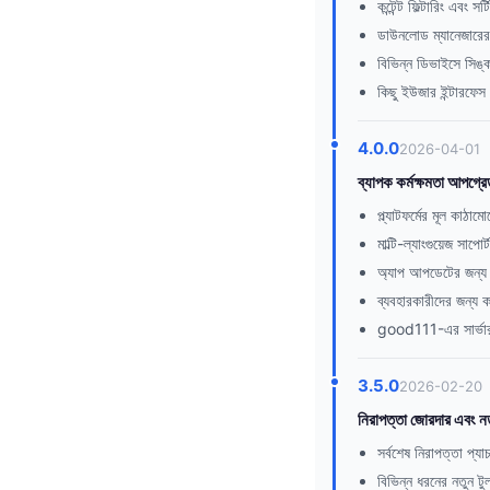
কন্টেন্ট ফিল্টারিং এব
ডাউনলোড ম্যানেজারের
বিভিন্ন ডিভাইসে সিঙ্ক
কিছু ইউজার ইন্টারফেস
4.0.0
2026-04-01
ব্যাপক কর্মক্ষমতা আপগ্রেড
প্ল্যাটফর্মের মূল কাঠা
মাল্টি-ল্যাংগুয়েজ সাপ
অ্যাপ আপডেটের জন্য স্
ব্যবহারকারীদের জন্য ক
good111-এর সার্ভার 
3.5.0
2026-02-20
নিরাপত্তা জোরদার এবং ন
সর্বশেষ নিরাপত্তা প্য
বিভিন্ন ধরনের নতুন ট