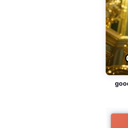
good1