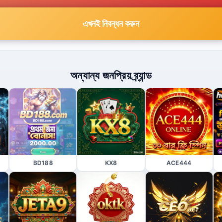
এখনই নিবন্ধন করুন
অন্যান্য জনপ্রিয় ব্র্যান্ড
BD188
KX8
ACE444