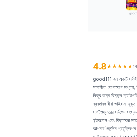
good11
4.8
★
★
★
★
★
14
good111
হল একটি সর্বাঙ্
সামাজিক যোগাযোগ মাধ্যম, ব
কিছুর জন্য বিস্তৃত ক্যাটাগ
ব্যবহারকারীরা ভাইরাস-মুক্
সফটওয়্যারের সর্বশেষ সংস্
ইন্টারফেস এবং বিদ্যুতের ম
আপনার দৈনন্দিন প্রযুক্তি
ডাউনলোড করুন। good111 