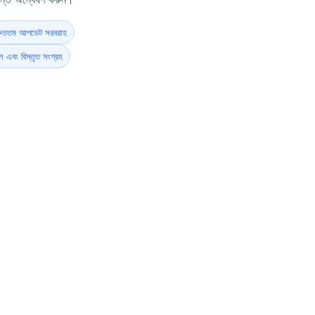
্রুততম আপডেট সরবরাহ
ল এবং বিস্তৃত সংগ্রহ