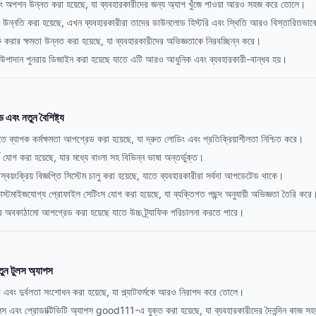
ং সর্টিং অপশন উন্নত করা হয়েছে, যা ব্যবহারকারীদের জন্য অ্যাপ খুঁজে পাওয়া আরও সহজ করে তোলে।
 উন্নতি করা হয়েছে, এখন ব্যবহারকারীরা তাদের ডাউনলোড হিস্টরি এবং স্থিতি আরও বিস্তারিতভা
 করার ক্ষমতা উন্নত করা হয়েছে, যা ব্যবহারকারীদের অভিজ্ঞতাকে নিরবচ্ছিন্ন করে।
 উপাদান পুনরায় ডিজাইন করা হয়েছে যাতে এটি আরও আধুনিক এবং ব্যবহারকারী-বান্ধব হয়।
 এবং নতুন বৈশিষ্ট্য
মোতে ব্যাপক কর্মক্ষমতা আপগ্রেড করা হয়েছে, যা দ্রুত লোডিং এবং প্রতিক্রিয়াশীলতা নিশ্চিত করে।
োর্ট যোগ করা হয়েছে, যার মধ্যে বাংলা সহ বিভিন্ন ভাষা অন্তর্ভুক্ত।
বয়ংক্রিয় বিজ্ঞপ্তি সিস্টেম চালু করা হয়েছে, যাতে ব্যবহারকারীরা সর্বদা আপডেটেড থাকে।
াস্টমাইজযোগ্য প্রোফাইল সেটিংস যোগ করা হয়েছে, যা ব্যক্তিগত পছন্দ অনুযায়ী অভিজ্ঞতা তৈরি করে
অবকাঠামো আপগ্রেড করা হয়েছে যাতে উচ্চ ট্র্যাফিক পরিচালনা করতে পারে।
তুন টুলস অ্যাপস
াচ এবং দুর্বলতা সংশোধন করা হয়েছে, যা প্ল্যাটফর্মকে আরও নিরাপদ করে তোলে।
ুলস এবং প্রোডাক্টিভিটি অ্যাপস good111-এ যুক্ত করা হয়েছে, যা ব্যবহারকারীদের দৈনন্দিন কাজ 