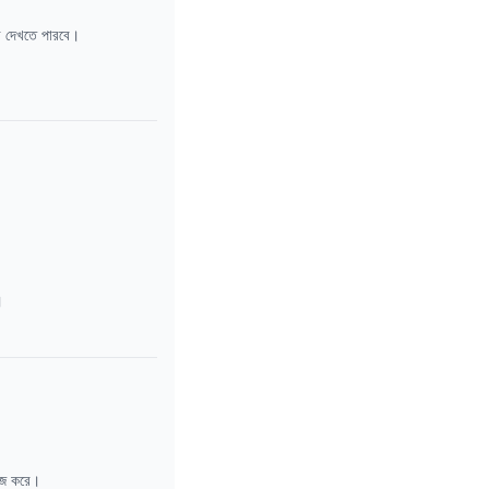
বে দেখতে পারবে।
।
সহজ করে।