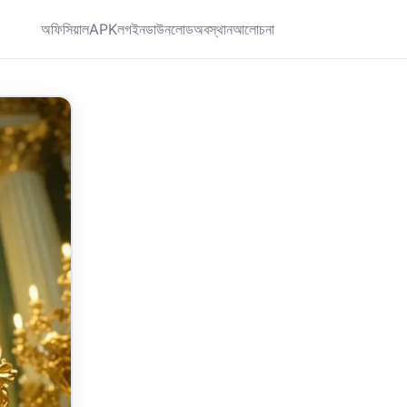
অফিসিয়াল
APK
লগইন
ডাউনলোড
অবস্থান
আলোচনা