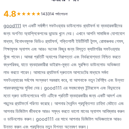
4.8
★
★
★
★
★
143314 পর্যালোচনা
good111
হল একটি সর্বাঙ্গীণ সফটওয়্যার ডাউনলোড প্ল্যাটফর্ম যা ব্যবহারকারীদের
জন্য অগণিত অ্যাপ্লিকেশনের ভান্ডার খুলে দেয়। এখানে আপনি সামাজিক যোগাযোগ
মাধ্যম, বিনোদনমূলক ভিডিও প্ল্যাটফর্ম, শক্তিশালী ইউটিলিটি টুলস, রোমাঞ্চকর গেমস,
শিক্ষামূলক অ্যাপস এবং আরও অনেক কিছুর জন্য বিস্তৃত ক্যাটাগরির সফটওয়্যার
খুঁজে পাবেন। আমরা প্রতিটি অ্যাপের নিরাপত্তা এবং নির্ভরযোগ্যতা নিশ্চিত করতে
বদ্ধপরিকর, যাতে ব্যবহারকারীরা ভাইরাস-মুক্ত এবং সুরক্ষিত ডাউনলোড অভিজ্ঞতা
লাভ করতে পারেন। আমাদের প্ল্যাটফর্ম দ্রুততম আপডেটের মাধ্যমে সর্বদা
সফটওয়্যারের সর্বশেষ সংস্করণ সরবরাহ করে, যা আপনাকে নতুন বৈশিষ্ট্য এবং উন্নত
পারফরম্যান্সের সুবিধা দেয়। good111 এর সহজবোধ্য ইন্টারফেস এবং বিদ্যুতের
মতো দ্রুত ডাউনলোডের গতি এটিকে প্রতিটি ব্যবহারকারীর জন্য একটি আদর্শ এবং
পছন্দের প্ল্যাটফর্মে পরিণত করেছে। আপনার দৈনন্দিন প্রযুক্তিগত চাহিদা মেটাতে এবং
আপনার ডিজিটাল জীবনকে আরও সমৃদ্ধ করতে ভালো মানের অ্যাপস আবিষ্কার করুন
ও ডাউনলোড করুন। good111 এর সাথে আপনার ডিজিটাল অভিজ্ঞতাকে আরও
উন্নত করুন এবং প্রযুক্তির নতুন দিগন্ত অন্বেষণ করুন।