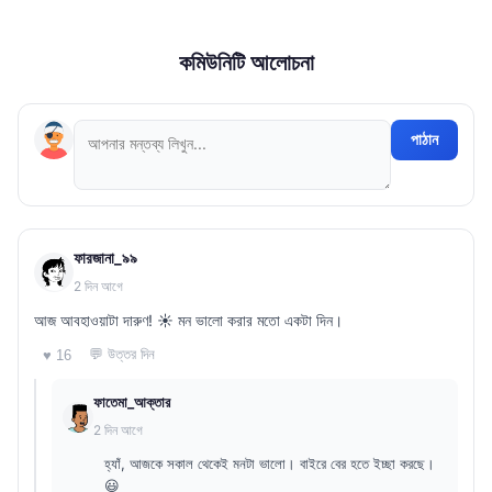
কমিউনিটি আলোচনা
পাঠান
ফারজানা_৯৯
2 দিন আগে
আজ আবহাওয়াটা দারুণ! ☀️ মন ভালো করার মতো একটা দিন।
💬 উত্তর দিন
♥ 16
ফাতেমা_আক্তার
2 দিন আগে
হ্যাঁ, আজকে সকাল থেকেই মনটা ভালো। বাইরে বের হতে ইচ্ছা করছে।
😃