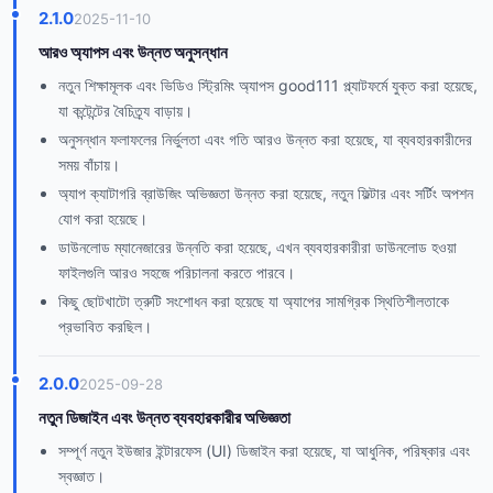
2.1.0
2025-11-10
আরও অ্যাপস এবং উন্নত অনুসন্ধান
নতুন শিক্ষামূলক এবং ভিডিও স্ট্রিমিং অ্যাপস good111 প্ল্যাটফর্মে যুক্ত করা হয়েছে,
যা কন্টেন্টের বৈচিত্র্য বাড়ায়।
অনুসন্ধান ফলাফলের নির্ভুলতা এবং গতি আরও উন্নত করা হয়েছে, যা ব্যবহারকারীদের
সময় বাঁচায়।
অ্যাপ ক্যাটাগরি ব্রাউজিং অভিজ্ঞতা উন্নত করা হয়েছে, নতুন ফিল্টার এবং সর্টিং অপশন
যোগ করা হয়েছে।
ডাউনলোড ম্যানেজারের উন্নতি করা হয়েছে, এখন ব্যবহারকারীরা ডাউনলোড হওয়া
ফাইলগুলি আরও সহজে পরিচালনা করতে পারবে।
কিছু ছোটখাটো ত্রুটি সংশোধন করা হয়েছে যা অ্যাপের সামগ্রিক স্থিতিশীলতাকে
প্রভাবিত করছিল।
2.0.0
2025-09-28
নতুন ডিজাইন এবং উন্নত ব্যবহারকারীর অভিজ্ঞতা
সম্পূর্ণ নতুন ইউজার ইন্টারফেস (UI) ডিজাইন করা হয়েছে, যা আধুনিক, পরিষ্কার এবং
স্বজ্ঞাত।