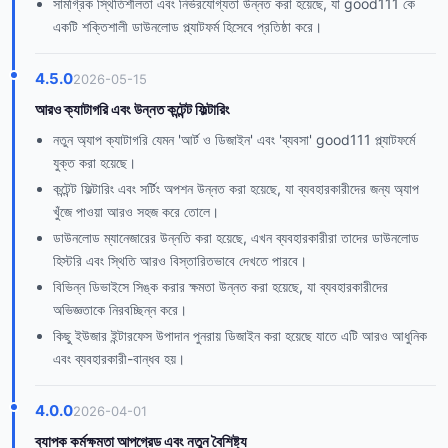
সামগ্রিক স্থিতিশীলতা এবং নির্ভরযোগ্যতা উন্নত করা হয়েছে, যা good111 কে
একটি শক্তিশালী ডাউনলোড প্ল্যাটফর্ম হিসেবে প্রতিষ্ঠা করে।
4.5.0
2026-05-15
আরও ক্যাটাগরি এবং উন্নত কন্টেন্ট ফিল্টারিং
নতুন অ্যাপ ক্যাটাগরি যেমন 'আর্ট ও ডিজাইন' এবং 'ব্যবসা' good111 প্ল্যাটফর্মে
যুক্ত করা হয়েছে।
কন্টেন্ট ফিল্টারিং এবং সর্টিং অপশন উন্নত করা হয়েছে, যা ব্যবহারকারীদের জন্য অ্যাপ
খুঁজে পাওয়া আরও সহজ করে তোলে।
ডাউনলোড ম্যানেজারের উন্নতি করা হয়েছে, এখন ব্যবহারকারীরা তাদের ডাউনলোড
হিস্টরি এবং স্থিতি আরও বিস্তারিতভাবে দেখতে পারবে।
বিভিন্ন ডিভাইসে সিঙ্ক করার ক্ষমতা উন্নত করা হয়েছে, যা ব্যবহারকারীদের
অভিজ্ঞতাকে নিরবচ্ছিন্ন করে।
কিছু ইউজার ইন্টারফেস উপাদান পুনরায় ডিজাইন করা হয়েছে যাতে এটি আরও আধুনিক
এবং ব্যবহারকারী-বান্ধব হয়।
4.0.0
2026-04-01
ব্যাপক কর্মক্ষমতা আপগ্রেড এবং নতুন বৈশিষ্ট্য