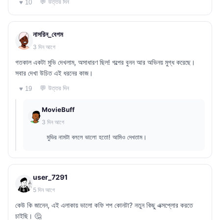
💬 উত্তর দিন
♥ 10
নাসরিন_বেগম
3 দিন আগে
গতকাল একটা মুভি দেখলাম, অসাধারণ ছিল! গল্পের বুনন আর অভিনয় মুগ্ধ করেছে।
সবার দেখা উচিত এই ধরনের কাজ।
💬 উত্তর দিন
♥ 19
MovieBuff
3 দিন আগে
মুভির নামটা বললে ভালো হতো! আমিও দেখতাম।
user_7291
5 দিন আগে
কেউ কি জানেন, এই এলাকায় ভালো কফি শপ কোনটা? নতুন কিছু এক্সপ্লোর করতে
চাইছি। 🤔