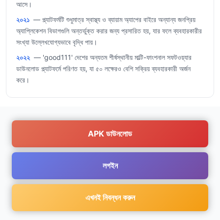
আসে।
২০২১
— প্ল্যাটফর্মটি শুধুমাত্র স্বাস্থ্য ও ব্যায়াম অ্যাপের বাইরে অন্যান্য জনপ্রিয়
অ্যাপ্লিকেশন বিভাগগুলি অন্তর্ভুক্ত করার জন্য প্রসারিত হয়, যার ফলে ব্যবহারকারীর
সংখ্যা উল্লেখযোগ্যভাবে বৃদ্ধি পায়।
২০২২
— 'good111' দেশের অন্যতম শীর্ষস্থানীয় মাল্টি-ফাংশনাল সফটওয়্যার
ডাউনলোড প্ল্যাটফর্মে পরিণত হয়, যা ৫০ লক্ষেরও বেশি সক্রিয় ব্যবহারকারী অর্জন
করে।
APK ডাউনলোড
লগইন
এখনই নিবন্ধন করুন