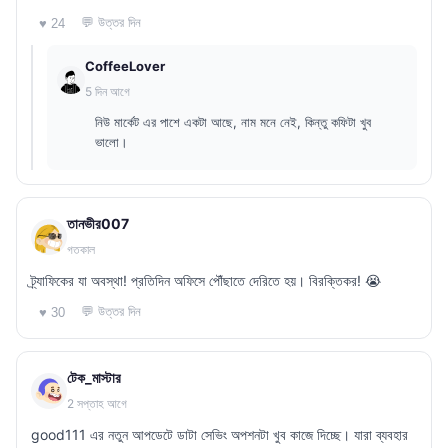
💬 উত্তর দিন
♥ 24
CoffeeLover
5 দিন আগে
নিউ মার্কেট এর পাশে একটা আছে, নাম মনে নেই, কিন্তু কফিটা খুব
ভালো।
তানভীর007
গতকাল
ট্র্যাফিকের যা অবস্থা! প্রতিদিন অফিসে পৌঁছাতে দেরিতে হয়। বিরক্তিকর! 😭
💬 উত্তর দিন
♥ 30
টেক_মাস্টার
2 সপ্তাহ আগে
good111 এর নতুন আপডেটে ডাটা সেভিং অপশনটা খুব কাজে দিচ্ছে। যারা ব্যবহার