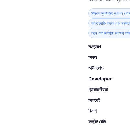
বিভিন্ন ক্যাটাগরির অ্যাপস (সা
ব্যবহারকারী-বান্ধব এবং সহজবো
নতুন এবং জনপ্রিয় অ্যাপস আবিষ
সংস্করণ
আকার
ডাউনলোড
Developer
প্রয়োজনীয়তা
আপডেট
বিভাগ
কনটেন্ট রেটিং