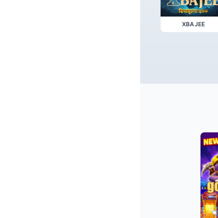
XBAJEE