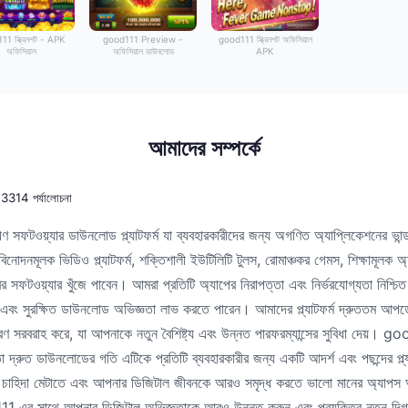
1 স্ক্রিনশট - APK
good111 Preview -
good111 স্ক্রিনশট অফিসিয়াল
অফিসিয়াল
অফিসিয়াল ডাউনলোড
APK
আমাদের সম্পর্কে
3314 পর্যালোচনা
গীণ সফটওয়্যার ডাউনলোড প্ল্যাটফর্ম যা ব্যবহারকারীদের জন্য অগণিত অ্যাপ্লিকেশনের ভা
িনোদনমূলক ভিডিও প্ল্যাটফর্ম, শক্তিশালী ইউটিলিটি টুলস, রোমাঞ্চকর গেমস, শিক্ষামূ
রির সফটওয়্যার খুঁজে পাবেন। আমরা প্রতিটি অ্যাপের নিরাপত্তা এবং নির্ভরযোগ্যতা নিশ্চ
ত এবং সুরক্ষিত ডাউনলোড অভিজ্ঞতা লাভ করতে পারেন। আমাদের প্ল্যাটফর্ম দ্রুততম আপডেট
করণ সরবরাহ করে, যা আপনাকে নতুন বৈশিষ্ট্য এবং উন্নত পারফরম্যান্সের সুবিধা দেয়।
তো দ্রুত ডাউনলোডের গতি এটিকে প্রতিটি ব্যবহারকারীর জন্য একটি আদর্শ এবং পছন্দের প্ল
গত চাহিদা মেটাতে এবং আপনার ডিজিটাল জীবনকে আরও সমৃদ্ধ করতে ভালো মানের অ্যাপস 
এর সাথে আপনার ডিজিটাল অভিজ্ঞতাকে আরও উন্নত করুন এবং প্রযুক্তির নতুন দিগ