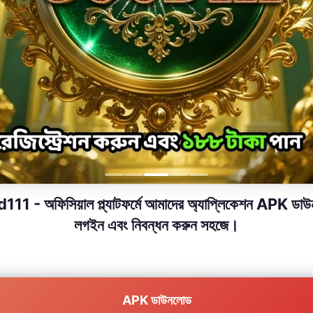
11 - অফিসিয়াল প্ল্যাটফর্মে আমাদের অ্যাপ্লিকেশন APK ডা
লগইন এবং নিবন্ধন করুন সহজে।
APK ডাউনলোড