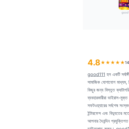
good11
4.8
★
★
★
★
★
14
good111
হল একটি সর্বাঙ্
সামাজিক যোগাযোগ মাধ্যম, ব
কিছুর জন্য বিস্তৃত ক্যাটাগ
ব্যবহারকারীরা ভাইরাস-মুক্
সফটওয়্যারের সর্বশেষ সংস্
ইন্টারফেস এবং বিদ্যুতের ম
আপনার দৈনন্দিন প্রযুক্তি
ডাউনলোড করুন। good111 