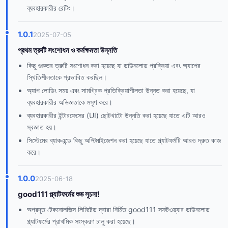
ব্যবহারকারীর রেটিং।
1.0.1
2025-07-05
প্রথম ত্রুটি সংশোধন ও কর্মক্ষমতা উন্নতি
কিছু গুরুতর ত্রুটি সংশোধন করা হয়েছে যা ডাউনলোড প্রক্রিয়া এবং অ্যাপের
স্থিতিশীলতাকে প্রভাবিত করছিল।
অ্যাপ লোডিং সময় এবং সামগ্রিক প্রতিক্রিয়াশীলতা উন্নত করা হয়েছে, যা
ব্যবহারকারীর অভিজ্ঞতাকে মসৃণ করে।
ব্যবহারকারীর ইন্টারফেসের (UI) ছোটখাটো উন্নতি করা হয়েছে যাতে এটি আরও
স্বজ্ঞাত হয়।
সিস্টেমের ব্যাকএন্ডে কিছু অপ্টিমাইজেশন করা হয়েছে যাতে প্ল্যাটফর্মটি আরও দ্রুত কাজ
করে।
1.0.0
2025-06-18
good111 প্ল্যাটফর্মের শুভ সূচনা!
অগ্রদূত টেকনোলজিস লিমিটেড দ্বারা নির্মিত good111 সফটওয়্যার ডাউনলোড
প্ল্যাটফর্মের প্রাথমিক সংস্করণ চালু করা হয়েছে।