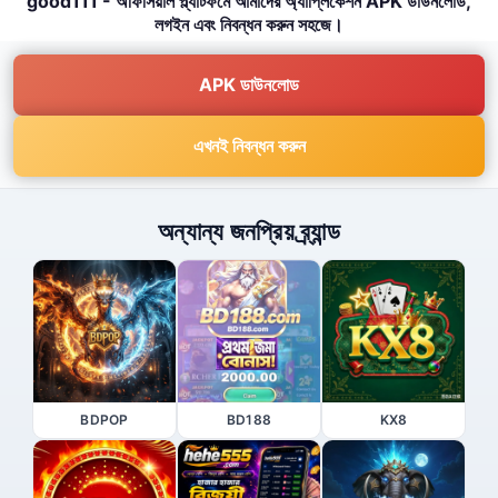
good111 - অফিসিয়াল প্ল্যাটফর্মে আমাদের অ্যাপ্লিকেশন APK ডাউনলোড,
লগইন এবং নিবন্ধন করুন সহজে।
APK ডাউনলোড
এখনই নিবন্ধন করুন
অন্যান্য জনপ্রিয় ব্র্যান্ড
BDPOP
BD188
KX8