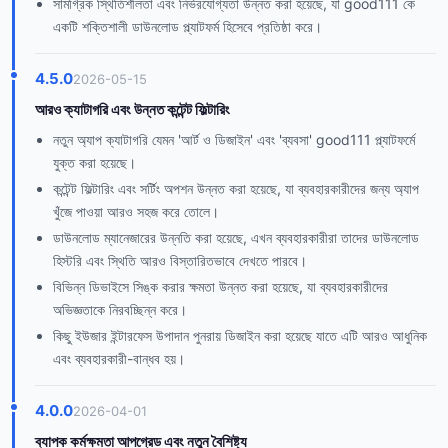
সামগ্রিক স্থিতিশীলতা এবং নির্ভরযোগ্যতা উন্নত করা হয়েছে, যা good111 কে
একটি শক্তিশালী ডাউনলোড প্ল্যাটফর্ম হিসেবে প্রতিষ্ঠা করে।
4.5.0
2026-05-15
আরও ক্যাটাগরি এবং উন্নত কন্টেন্ট ফিল্টারিং
নতুন অ্যাপ ক্যাটাগরি যেমন 'আর্ট ও ডিজাইন' এবং 'ব্যবসা' good111 প্ল্যাটফর্মে
যুক্ত করা হয়েছে।
কন্টেন্ট ফিল্টারিং এবং সর্টিং অপশন উন্নত করা হয়েছে, যা ব্যবহারকারীদের জন্য অ্যাপ
খুঁজে পাওয়া আরও সহজ করে তোলে।
ডাউনলোড ম্যানেজারের উন্নতি করা হয়েছে, এখন ব্যবহারকারীরা তাদের ডাউনলোড
হিস্টরি এবং স্থিতি আরও বিস্তারিতভাবে দেখতে পারবে।
বিভিন্ন ডিভাইসে সিঙ্ক করার ক্ষমতা উন্নত করা হয়েছে, যা ব্যবহারকারীদের
অভিজ্ঞতাকে নিরবচ্ছিন্ন করে।
কিছু ইউজার ইন্টারফেস উপাদান পুনরায় ডিজাইন করা হয়েছে যাতে এটি আরও আধুনিক
এবং ব্যবহারকারী-বান্ধব হয়।
4.0.0
2026-04-01
ব্যাপক কর্মক্ষমতা আপগ্রেড এবং নতুন বৈশিষ্ট্য