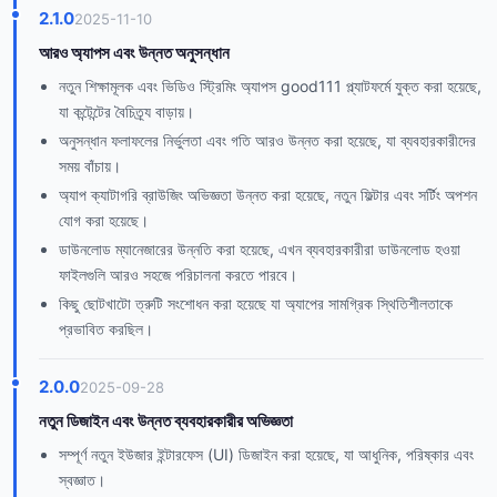
2.1.0
2025-11-10
আরও অ্যাপস এবং উন্নত অনুসন্ধান
নতুন শিক্ষামূলক এবং ভিডিও স্ট্রিমিং অ্যাপস good111 প্ল্যাটফর্মে যুক্ত করা হয়েছে,
যা কন্টেন্টের বৈচিত্র্য বাড়ায়।
অনুসন্ধান ফলাফলের নির্ভুলতা এবং গতি আরও উন্নত করা হয়েছে, যা ব্যবহারকারীদের
সময় বাঁচায়।
অ্যাপ ক্যাটাগরি ব্রাউজিং অভিজ্ঞতা উন্নত করা হয়েছে, নতুন ফিল্টার এবং সর্টিং অপশন
যোগ করা হয়েছে।
ডাউনলোড ম্যানেজারের উন্নতি করা হয়েছে, এখন ব্যবহারকারীরা ডাউনলোড হওয়া
ফাইলগুলি আরও সহজে পরিচালনা করতে পারবে।
কিছু ছোটখাটো ত্রুটি সংশোধন করা হয়েছে যা অ্যাপের সামগ্রিক স্থিতিশীলতাকে
প্রভাবিত করছিল।
2.0.0
2025-09-28
নতুন ডিজাইন এবং উন্নত ব্যবহারকারীর অভিজ্ঞতা
সম্পূর্ণ নতুন ইউজার ইন্টারফেস (UI) ডিজাইন করা হয়েছে, যা আধুনিক, পরিষ্কার এবং
স্বজ্ঞাত।