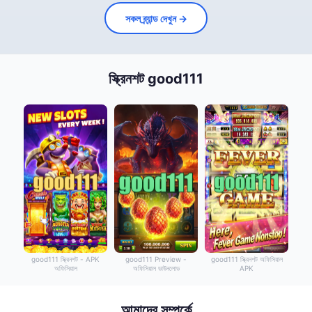
সকল ব্র্যান্ড দেখুন →
স্ক্রিনশট good111
good111 স্ক্রিনশট - APK
good111 Preview -
good111 স্ক্রিনশট অফিসিয়াল
অফিসিয়াল
অফিসিয়াল ডাউনলোড
APK
আমাদের সম্পর্কে