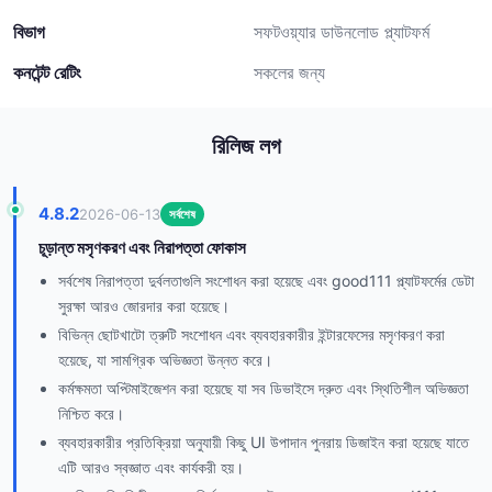
বিভাগ
সফটওয়্যার ডাউনলোড প্ল্যাটফর্ম
কনটেন্ট রেটিং
সকলের জন্য
রিলিজ লগ
4.8.2
2026-06-13
সর্বশেষ
চূড়ান্ত মসৃণকরণ এবং নিরাপত্তা ফোকাস
সর্বশেষ নিরাপত্তা দুর্বলতাগুলি সংশোধন করা হয়েছে এবং good111 প্ল্যাটফর্মের ডেটা
সুরক্ষা আরও জোরদার করা হয়েছে।
বিভিন্ন ছোটখাটো ত্রুটি সংশোধন এবং ব্যবহারকারীর ইন্টারফেসের মসৃণকরণ করা
হয়েছে, যা সামগ্রিক অভিজ্ঞতা উন্নত করে।
কর্মক্ষমতা অপ্টিমাইজেশন করা হয়েছে যা সব ডিভাইসে দ্রুত এবং স্থিতিশীল অভিজ্ঞতা
নিশ্চিত করে।
ব্যবহারকারীর প্রতিক্রিয়া অনুযায়ী কিছু UI উপাদান পুনরায় ডিজাইন করা হয়েছে যাতে
এটি আরও স্বজ্ঞাত এবং কার্যকরী হয়।