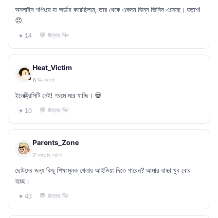
অনলাইন শপিংয়ে যা অর্ডার করেছিলাম, তার থেকে একদম ভিন্ন জিনিস এসেছে। হতাশ!
😠
💬 উত্তর দিন
♥ 14
Heat_Victim
6 দিন আগে
ইলেক্ট্রিসিটি নেই! গরমে মরে যাচ্ছি। 💀
💬 উত্তর দিন
♥ 10
Parents_Zone
2 সপ্তাহ আগে
ছোটদের জন্য কিছু শিক্ষামূলক খেলার আইডিয়া দিতে পারেন? আমার বাচ্চা খুব বোর
হচ্ছে।
💬 উত্তর দিন
♥ 43