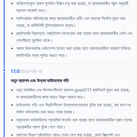
ব্যক্তিগতকৃত অ্যাপ সুপারিশ ইঞ্জিন চালু করা হয়েছে, যা ব্যবহারকারীর পছন্দ অনুযায়ী
অ্যাপস সাজেস্ট করে।
সফটওয়্যার পর্যালোচনার জন্য ব্যবহারকারীর রেটিং এবং মন্তব্য সিস্টেম যুক্ত করা
হয়েছে, যা কমিউনিটি ইন্টারঅ্যাকশন বাড়ায়।
প্ল্যাটফর্মের নিরাপত্তা প্রোটোকল আপগ্রেড করা হয়েছে যাতে ব্যবহারকারীর ডেটা এবং
গোপনীয়তা সুরক্ষিত থাকে।
অ্যাপ বিভাগগুলির নেভিগেশন উন্নত করা হয়েছে যাতে ব্যবহারকারীরা সহজেই বিভিন্ন
ক্যাটাগরির মধ্যে স্যুইচ করতে পারে।
1.1.0
2025-08-15
নতুন অ্যাপস এবং উন্নত ডাউনলোড গতি
নতুন সামাজিক এবং উৎপাদনশীলতা অ্যাপস good111 প্ল্যাটফর্মে যুক্ত করা হয়েছে,
যা ব্যবহারকারীদের জন্য আরও বিকল্প প্রদান করে।
ডাউনলোড গতি এবং স্থিতিশীলতা উল্লেখযোগ্যভাবে বৃদ্ধি করা হয়েছে, যার ফলে বড়
ফাইল ডাউনলোড করা আরও সহজ হয়েছে।
অনুসন্ধান কার্যকারিতার প্রাথমিক উন্নতি করা হয়েছে যাতে ব্যবহারকারীরা দ্রুত তাদের
প্রয়োজনীয় অ্যাপ খুঁজে পেতে পারে।
অ্যাপের বিবরণ পৃষ্ঠাগুলিতে আরও তথ্য যোগ করা হয়েছে, যেমন স্ক্রিনশট এবং