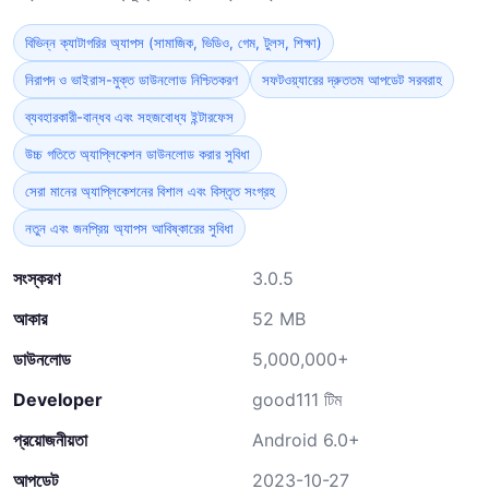
বিভিন্ন ক্যাটাগরির অ্যাপস (সামাজিক, ভিডিও, গেম, টুলস, শিক্ষা)
নিরাপদ ও ভাইরাস-মুক্ত ডাউনলোড নিশ্চিতকরণ
সফটওয়্যারের দ্রুততম আপডেট সরবরাহ
ব্যবহারকারী-বান্ধব এবং সহজবোধ্য ইন্টারফেস
উচ্চ গতিতে অ্যাপ্লিকেশন ডাউনলোড করার সুবিধা
সেরা মানের অ্যাপ্লিকেশনের বিশাল এবং বিস্তৃত সংগ্রহ
নতুন এবং জনপ্রিয় অ্যাপস আবিষ্কারের সুবিধা
সংস্করণ
3.0.5
আকার
52 MB
ডাউনলোড
5,000,000+
Developer
good111 টিম
প্রয়োজনীয়তা
Android 6.0+
আপডেট
2023-10-27