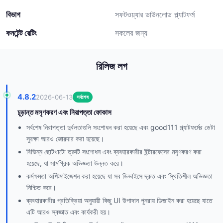
বিভাগ
সফটওয়্যার ডাউনলোড প্ল্যাটফর্ম
কনটেন্ট রেটিং
সকলের জন্য
রিলিজ লগ
4.8.2
2026-06-13
সর্বশেষ
চূড়ান্ত মসৃণকরণ এবং নিরাপত্তা ফোকাস
সর্বশেষ নিরাপত্তা দুর্বলতাগুলি সংশোধন করা হয়েছে এবং good111 প্ল্যাটফর্মের ডেটা
সুরক্ষা আরও জোরদার করা হয়েছে।
বিভিন্ন ছোটখাটো ত্রুটি সংশোধন এবং ব্যবহারকারীর ইন্টারফেসের মসৃণকরণ করা
হয়েছে, যা সামগ্রিক অভিজ্ঞতা উন্নত করে।
কর্মক্ষমতা অপ্টিমাইজেশন করা হয়েছে যা সব ডিভাইসে দ্রুত এবং স্থিতিশীল অভিজ্ঞতা
নিশ্চিত করে।
ব্যবহারকারীর প্রতিক্রিয়া অনুযায়ী কিছু UI উপাদান পুনরায় ডিজাইন করা হয়েছে যাতে
এটি আরও স্বজ্ঞাত এবং কার্যকরী হয়।