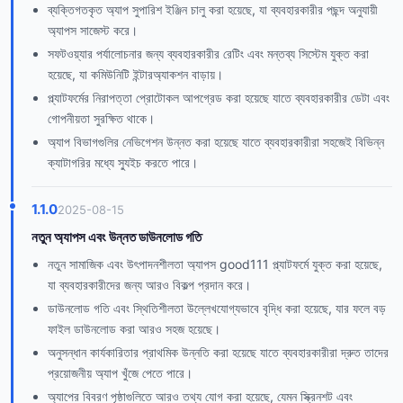
ব্যক্তিগতকৃত অ্যাপ সুপারিশ ইঞ্জিন চালু করা হয়েছে, যা ব্যবহারকারীর পছন্দ অনুযায়ী
অ্যাপস সাজেস্ট করে।
সফটওয়্যার পর্যালোচনার জন্য ব্যবহারকারীর রেটিং এবং মন্তব্য সিস্টেম যুক্ত করা
হয়েছে, যা কমিউনিটি ইন্টারঅ্যাকশন বাড়ায়।
প্ল্যাটফর্মের নিরাপত্তা প্রোটোকল আপগ্রেড করা হয়েছে যাতে ব্যবহারকারীর ডেটা এবং
গোপনীয়তা সুরক্ষিত থাকে।
অ্যাপ বিভাগগুলির নেভিগেশন উন্নত করা হয়েছে যাতে ব্যবহারকারীরা সহজেই বিভিন্ন
ক্যাটাগরির মধ্যে স্যুইচ করতে পারে।
1.1.0
2025-08-15
নতুন অ্যাপস এবং উন্নত ডাউনলোড গতি
নতুন সামাজিক এবং উৎপাদনশীলতা অ্যাপস good111 প্ল্যাটফর্মে যুক্ত করা হয়েছে,
যা ব্যবহারকারীদের জন্য আরও বিকল্প প্রদান করে।
ডাউনলোড গতি এবং স্থিতিশীলতা উল্লেখযোগ্যভাবে বৃদ্ধি করা হয়েছে, যার ফলে বড়
ফাইল ডাউনলোড করা আরও সহজ হয়েছে।
অনুসন্ধান কার্যকারিতার প্রাথমিক উন্নতি করা হয়েছে যাতে ব্যবহারকারীরা দ্রুত তাদের
প্রয়োজনীয় অ্যাপ খুঁজে পেতে পারে।
অ্যাপের বিবরণ পৃষ্ঠাগুলিতে আরও তথ্য যোগ করা হয়েছে, যেমন স্ক্রিনশট এবং