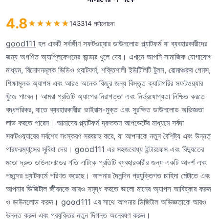
4.8
★
★
★
★
★
143314 পর্যালোচনা
good111
হল একটি সর্বাঙ্গীণ সফটওয়্যার ডাউনলোড প্ল্যাটফর্ম যা ব্যবহারকারীদের
জন্য অগণিত অ্যাপ্লিকেশনের ভান্ডার খুলে দেয়। এখানে আপনি সামাজিক যোগাযোগ
মাধ্যম, বিনোদনমূলক ভিডিও প্ল্যাটফর্ম, শক্তিশালী ইউটিলিটি টুলস, রোমাঞ্চকর গেমস,
শিক্ষামূলক অ্যাপস এবং আরও অনেক কিছুর জন্য বিস্তৃত ক্যাটাগরির সফটওয়্যার
খুঁজে পাবেন। আমরা প্রতিটি অ্যাপের নিরাপত্তা এবং নির্ভরযোগ্যতা নিশ্চিত করতে
বদ্ধপরিকর, যাতে ব্যবহারকারীরা ভাইরাস-মুক্ত এবং সুরক্ষিত ডাউনলোড অভিজ্ঞতা
লাভ করতে পারেন। আমাদের প্ল্যাটফর্ম দ্রুততম আপডেটের মাধ্যমে সর্বদা
সফটওয়্যারের সর্বশেষ সংস্করণ সরবরাহ করে, যা আপনাকে নতুন বৈশিষ্ট্য এবং উন্নত
পারফরম্যান্সের সুবিধা দেয়। good111 এর সহজবোধ্য ইন্টারফেস এবং বিদ্যুতের
মতো দ্রুত ডাউনলোডের গতি এটিকে প্রতিটি ব্যবহারকারীর জন্য একটি আদর্শ এবং
পছন্দের প্ল্যাটফর্মে পরিণত করেছে। আপনার দৈনন্দিন প্রযুক্তিগত চাহিদা মেটাতে এবং
আপনার ডিজিটাল জীবনকে আরও সমৃদ্ধ করতে ভালো মানের অ্যাপস আবিষ্কার করুন
ও ডাউনলোড করুন। good111 এর সাথে আপনার ডিজিটাল অভিজ্ঞতাকে আরও
উন্নত করুন এবং প্রযুক্তির নতুন দিগন্ত অন্বেষণ করুন।