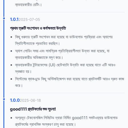
ব্যবহারকারীর রেটিং।
1.0.1
2025-07-05
প্রথম ত্রুটি সংশোধন ও কর্মক্ষমতা উন্নতি
কিছু গুরুতর ত্রুটি সংশোধন করা হয়েছে যা ডাউনলোড প্রক্রিয়া এবং অ্যাপের
স্থিতিশীলতাকে প্রভাবিত করছিল।
অ্যাপ লোডিং সময় এবং সামগ্রিক প্রতিক্রিয়াশীলতা উন্নত করা হয়েছে, যা
ব্যবহারকারীর অভিজ্ঞতাকে মসৃণ করে।
ব্যবহারকারীর ইন্টারফেসের (UI) ছোটখাটো উন্নতি করা হয়েছে যাতে এটি আরও
স্বজ্ঞাত হয়।
সিস্টেমের ব্যাকএন্ডে কিছু অপ্টিমাইজেশন করা হয়েছে যাতে প্ল্যাটফর্মটি আরও দ্রুত কাজ
করে।
1.0.0
2025-06-18
good111 প্ল্যাটফর্মের শুভ সূচনা!
অগ্রদূত টেকনোলজিস লিমিটেড দ্বারা নির্মিত good111 সফটওয়্যার ডাউনলোড
প্ল্যাটফর্মের প্রাথমিক সংস্করণ চালু করা হয়েছে।