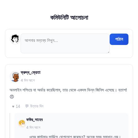
কমিউনিটি আলোচনা
পাঠান
ক্রুদ্ধ_ক্রেতা
4 দিন আগে
অনলাইন শপিংয়ে যা অর্ডার করেছিলাম, তার থেকে একদম ভিন্ন জিনিস এসেছে। হতাশ!
😠
💬 উত্তর দিন
♥ 14
ফকির_সাহেব
4 দিন আগে
ওদের কাস্টমার সার্ভিসে যোগাযোগ করেছেন? অনেক সময় সমাধান দেয়।