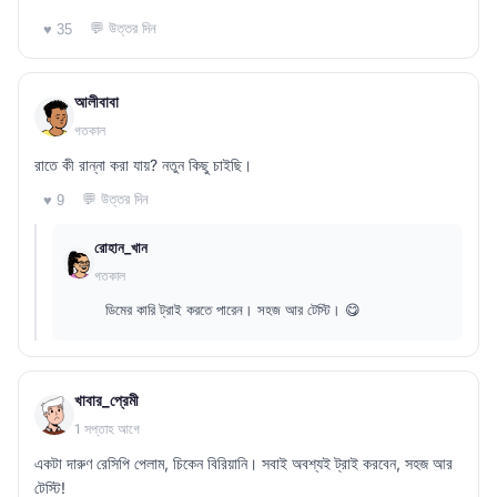
💬 উত্তর দিন
♥ 35
আলীবাবা
গতকাল
রাতে কী রান্না করা যায়? নতুন কিছু চাইছি।
💬 উত্তর দিন
♥ 9
রোহান_খান
গতকাল
ডিমের কারি ট্রাই করতে পারেন। সহজ আর টেস্টি। 😋
খাবার_প্রেমী
1 সপ্তাহ আগে
একটা দারুণ রেসিপি পেলাম, চিকেন বিরিয়ানি। সবাই অবশ্যই ট্রাই করবেন, সহজ আর
টেস্টি!