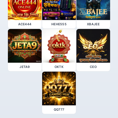
ACE444
HEHE555
XBAJEE
JETA9
OKTK
CEO
QQ777