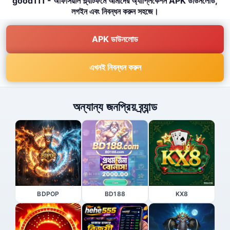
good111 - অফিসিয়াল প্ল্যাটফর্মে আমাদের অ্যাপ্লিকেশন APK ডাউনলোড,
লগইন এবং নিবন্ধন করুন সহজে।
APK ডাউনলোড
এখনই নিবন্ধন করুন
অন্যান্য জনপ্রিয় ব্র্যান্ড
BDPOP
BD188
KX8