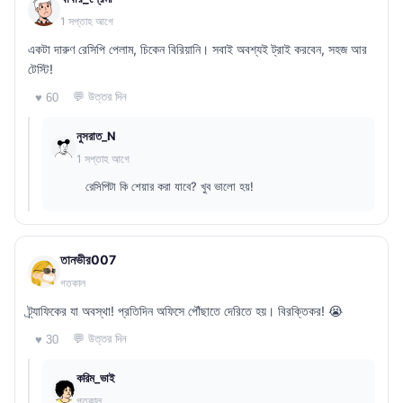
1 সপ্তাহ আগে
একটা দারুণ রেসিপি পেলাম, চিকেন বিরিয়ানি। সবাই অবশ্যই ট্রাই করবেন, সহজ আর
টেস্টি!
💬 উত্তর দিন
♥ 60
নুসরাত_N
1 সপ্তাহ আগে
রেসিপিটা কি শেয়ার করা যাবে? খুব ভালো হয়!
তানভীর007
গতকাল
ট্র্যাফিকের যা অবস্থা! প্রতিদিন অফিসে পৌঁছাতে দেরিতে হয়। বিরক্তিকর! 😭
💬 উত্তর দিন
♥ 30
করিম_ভাই
গতকাল