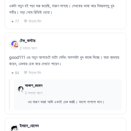
একটা নতুন বই পড়া শুরু করেছি, দারুণ লাগছে। লেখকের ভাষা আর বিষয়বস্তু খুব
গভীর। পড়া শেষে রিভিউ দেবো।
💬 উত্তর দিন
♥ 77
টেক_মাস্টার
2 সপ্তাহ আগে
good111 এর নতুন আপডেটে ডাটা সেভিং অপশনটা খুব কাজে দিচ্ছে। যারা ব্যবহার
করেন, একবার চেক করে দেখতে পারেন।
💬 উত্তর দিন
♥ 84
আকাশ_রহমান
2 সপ্তাহ আগে
ওহ দারুণ খবর! আমি এখনই চেক করছি। ভালো লাগলো শুনে।
ইমরান_হোসেন