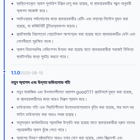
ব্যক্তিগতকৃত অ্যাপ সুপারিশ ইঞ্জিন চালু করা হয়েছে, যা ব্যবহারকারীর পছন্দ অনুযায়ী
অ্যাপস সাজেস্ট করে।
সফটওয়্যার পর্যালোচনার জন্য ব্যবহারকারীর রেটিং এবং মন্তব্য সিস্টেম যুক্ত করা
হয়েছে, যা কমিউনিটি ইন্টারঅ্যাকশন বাড়ায়।
প্ল্যাটফর্মের নিরাপত্তা প্রোটোকল আপগ্রেড করা হয়েছে যাতে ব্যবহারকারীর ডেটা এবং
গোপনীয়তা সুরক্ষিত থাকে।
অ্যাপ বিভাগগুলির নেভিগেশন উন্নত করা হয়েছে যাতে ব্যবহারকারীরা সহজেই বিভিন্ন
ক্যাটাগরির মধ্যে স্যুইচ করতে পারে।
1.1.0
2025-08-15
নতুন অ্যাপস এবং উন্নত ডাউনলোড গতি
নতুন সামাজিক এবং উৎপাদনশীলতা অ্যাপস good111 প্ল্যাটফর্মে যুক্ত করা হয়েছে,
যা ব্যবহারকারীদের জন্য আরও বিকল্প প্রদান করে।
ডাউনলোড গতি এবং স্থিতিশীলতা উল্লেখযোগ্যভাবে বৃদ্ধি করা হয়েছে, যার ফলে বড়
ফাইল ডাউনলোড করা আরও সহজ হয়েছে।
অনুসন্ধান কার্যকারিতার প্রাথমিক উন্নতি করা হয়েছে যাতে ব্যবহারকারীরা দ্রুত তাদের
প্রয়োজনীয় অ্যাপ খুঁজে পেতে পারে।
অ্যাপের বিবরণ পৃষ্ঠাগুলিতে আরও তথ্য যোগ করা হয়েছে, যেমন স্ক্রিনশট এবং