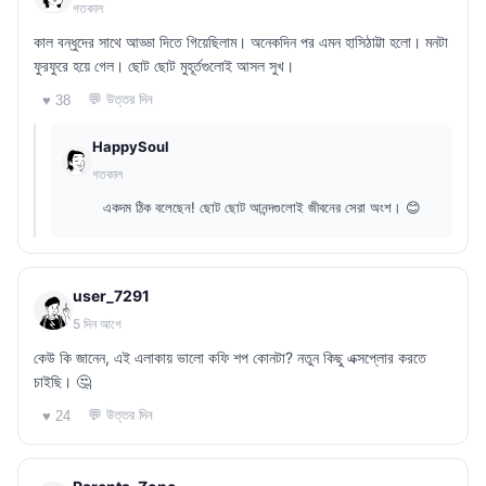
গতকাল
কাল বন্ধুদের সাথে আড্ডা দিতে গিয়েছিলাম। অনেকদিন পর এমন হাসিঠাট্টা হলো। মনটা
ফুরফুরে হয়ে গেল। ছোট ছোট মুহূর্তগুলোই আসল সুখ।
💬 উত্তর দিন
♥ 38
HappySoul
গতকাল
একদম ঠিক বলেছেন! ছোট ছোট আনন্দগুলোই জীবনের সেরা অংশ। 😊
user_7291
5 দিন আগে
কেউ কি জানেন, এই এলাকায় ভালো কফি শপ কোনটা? নতুন কিছু এক্সপ্লোর করতে
চাইছি। 🤔
💬 উত্তর দিন
♥ 24