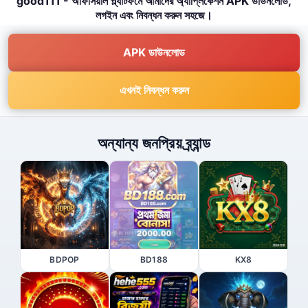
good111 - অফিসিয়াল প্ল্যাটফর্মে আমাদের অ্যাপ্লিকেশন APK ডাউনলোড,
লগইন এবং নিবন্ধন করুন সহজে।
APK ডাউনলোড
এখনই নিবন্ধন করুন
অন্যান্য জনপ্রিয় ব্র্যান্ড
BDPOP
BD188
KX8