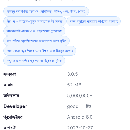
বিভিন্ন ক্যাটাগরির অ্যাপস (সামাজিক, ভিডিও, গেম, টুলস, শিক্ষা)
নিরাপদ ও ভাইরাস-মুক্ত ডাউনলোড নিশ্চিতকরণ
সফটওয়্যারের দ্রুততম আপডেট সরবরাহ
ব্যবহারকারী-বান্ধব এবং সহজবোধ্য ইন্টারফেস
উচ্চ গতিতে অ্যাপ্লিকেশন ডাউনলোড করার সুবিধা
সেরা মানের অ্যাপ্লিকেশনের বিশাল এবং বিস্তৃত সংগ্রহ
নতুন এবং জনপ্রিয় অ্যাপস আবিষ্কারের সুবিধা
সংস্করণ
3.0.5
আকার
52 MB
ডাউনলোড
5,000,000+
Developer
good111 টিম
প্রয়োজনীয়তা
Android 6.0+
আপডেট
2023-10-27