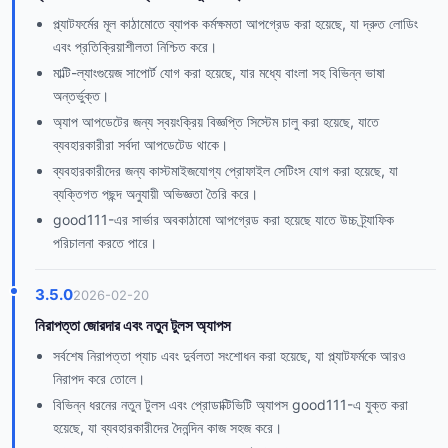
প্ল্যাটফর্মের মূল কাঠামোতে ব্যাপক কর্মক্ষমতা আপগ্রেড করা হয়েছে, যা দ্রুত লোডিং
এবং প্রতিক্রিয়াশীলতা নিশ্চিত করে।
মাল্টি-ল্যাংগুয়েজ সাপোর্ট যোগ করা হয়েছে, যার মধ্যে বাংলা সহ বিভিন্ন ভাষা
অন্তর্ভুক্ত।
অ্যাপ আপডেটের জন্য স্বয়ংক্রিয় বিজ্ঞপ্তি সিস্টেম চালু করা হয়েছে, যাতে
ব্যবহারকারীরা সর্বদা আপডেটেড থাকে।
ব্যবহারকারীদের জন্য কাস্টমাইজযোগ্য প্রোফাইল সেটিংস যোগ করা হয়েছে, যা
ব্যক্তিগত পছন্দ অনুযায়ী অভিজ্ঞতা তৈরি করে।
good111-এর সার্ভার অবকাঠামো আপগ্রেড করা হয়েছে যাতে উচ্চ ট্র্যাফিক
পরিচালনা করতে পারে।
3.5.0
2026-02-20
নিরাপত্তা জোরদার এবং নতুন টুলস অ্যাপস
সর্বশেষ নিরাপত্তা প্যাচ এবং দুর্বলতা সংশোধন করা হয়েছে, যা প্ল্যাটফর্মকে আরও
নিরাপদ করে তোলে।
বিভিন্ন ধরনের নতুন টুলস এবং প্রোডাক্টিভিটি অ্যাপস good111-এ যুক্ত করা
হয়েছে, যা ব্যবহারকারীদের দৈনন্দিন কাজ সহজ করে।