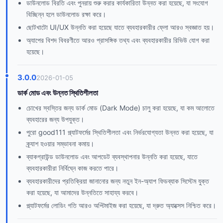
ডাউনলোড বিরতি এবং পুনরায় শুরু করার কার্যকারিতা উন্নত করা হয়েছে, যা সংযোগ
বিচ্ছিন্ন হলে ডাউনলোড রক্ষা করে।
ছোটখাটো UI/UX উন্নতি করা হয়েছে যাতে ব্যবহারকারীর ফ্লো আরও স্বজ্ঞাত হয়।
অ্যাপের বিশদ বিবরণীতে আরও প্রাসঙ্গিক তথ্য এবং ব্যবহারকারীর রিভিউ যোগ করা
হয়েছে।
3.0.0
2026-01-05
ডার্ক মোড এবং উন্নত স্থিতিশীলতা
চোখের স্বস্তির জন্য ডার্ক মোড (Dark Mode) চালু করা হয়েছে, যা কম আলোতে
ব্যবহারের জন্য উপযুক্ত।
পুরো good111 প্ল্যাটফর্মের স্থিতিশীলতা এবং নির্ভরযোগ্যতা উন্নত করা হয়েছে, যা
ক্র্যাশ হওয়ার সম্ভাবনা কমায়।
ব্যাকগ্রাউন্ড ডাউনলোড এবং আপডেট ব্যবস্থাপনার উন্নতি করা হয়েছে, যাতে
ব্যবহারকারীরা নির্বিঘ্নে কাজ করতে পারে।
ব্যবহারকারীদের প্রতিক্রিয়া জানানোর জন্য নতুন ইন-অ্যাপ ফিডব্যাক সিস্টেম যুক্ত
করা হয়েছে, যা আমাদের উন্নতিতে সাহায্য করবে।
প্ল্যাটফর্মের লোডিং গতি আরও অপ্টিমাইজ করা হয়েছে, যা দ্রুত অ্যাক্সেস নিশ্চিত করে।