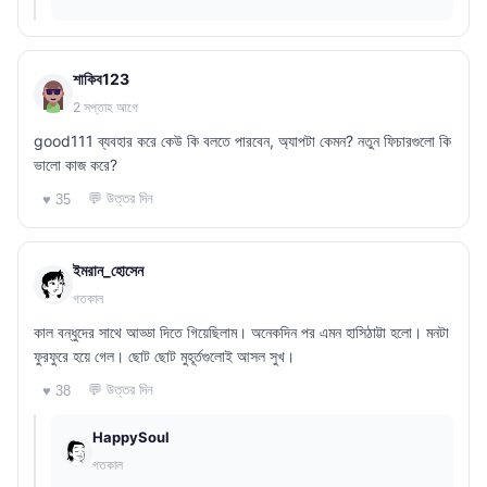
শাকিব123
2 সপ্তাহ আগে
good111 ব্যবহার করে কেউ কি বলতে পারবেন, অ্যাপটা কেমন? নতুন ফিচারগুলো কি
ভালো কাজ করে?
💬 উত্তর দিন
♥ 35
ইমরান_হোসেন
গতকাল
কাল বন্ধুদের সাথে আড্ডা দিতে গিয়েছিলাম। অনেকদিন পর এমন হাসিঠাট্টা হলো। মনটা
ফুরফুরে হয়ে গেল। ছোট ছোট মুহূর্তগুলোই আসল সুখ।
💬 উত্তর দিন
♥ 38
HappySoul
গতকাল