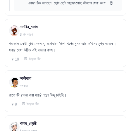
একদম ঠিক বলেছেন! ছোট ছোট আনন্দগুলোই জীবনের সেরা অংশ। 😊
নাসরিন_বেগম
3 দিন আগে
গতকাল একটা মুভি দেখলাম, অসাধারণ ছিল! গল্পের বুনন আর অভিনয় মুগ্ধ করেছে।
সবার দেখা উচিত এই ধরনের কাজ।
💬 উত্তর দিন
♥ 19
আলীবাবা
গতকাল
রাতে কী রান্না করা যায়? নতুন কিছু চাইছি।
💬 উত্তর দিন
♥ 9
খাবার_প্রেমী
1 সপ্তাহ আগে