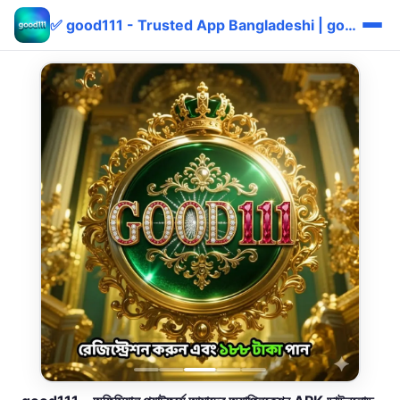
✅ good111 - Trusted App Bangladeshi | good111 bKash বোনাস