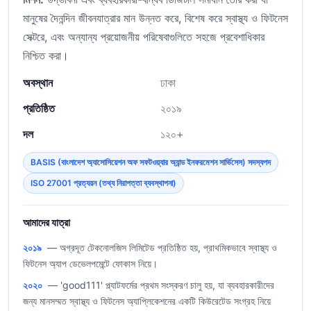
মানুষের দৈনন্দিন জীবনযাত্রার মান উন্নত করে, বিশেষ করে স্বাস্থ্য ও ফিটনেস
সেক্টরে, এবং অন্যান্য প্রয়োজনীয় পরিষেবাগুলিতে সহজে প্রবেশাধিকার
নিশ্চিত করা।
অবস্থান
ঢাকা
প্রতিষ্ঠিত
২০১৯
দল
১২০+
BASIS (বাংলাদেশ অ্যাসোসিয়েশন অফ সফটওয়্যার অ্যান্ড ইনফরমেশন সার্ভিসেস) সদস্যপদ
ISO 27001 প্রত্যয়ন (তথ্য নিরাপত্তা ব্যবস্থাপনা)
আমাদের যাত্রা
২০১৯
— অগ্রদূত টেকনোলজিস লিমিটেড প্রতিষ্ঠিত হয়, প্রাথমিকভাবে স্বাস্থ্য ও
ফিটনেস অ্যাপ ডেভেলপমেন্টে ফোকাস নিয়ে।
২০২০
— 'good111' প্ল্যাটফর্মের প্রথম সংস্করণ চালু হয়, যা ব্যবহারকারীদের
জন্য মানসম্মত স্বাস্থ্য ও ফিটনেস অ্যাপ্লিকেশনের একটি কিউরেটেড সংগ্রহ নিয়ে