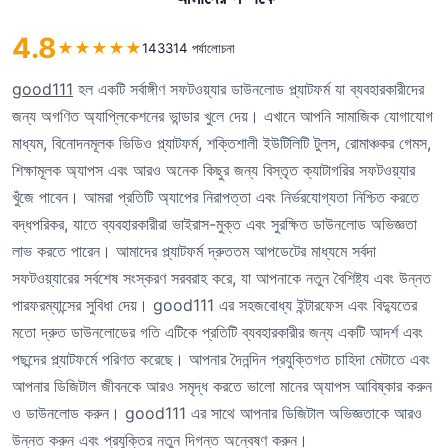
4.8
★
★
★
★
★
143314 পর্যালোচনা
good111
হল একটি সর্বাঙ্গীণ সফটওয়্যার ডাউনলোড প্ল্যাটফর্ম যা ব্যবহারকারীদের
জন্য অগণিত অ্যাপ্লিকেশনের ভান্ডার খুলে দেয়। এখানে আপনি সামাজিক যোগাযোগ
মাধ্যম, বিনোদনমূলক ভিডিও প্ল্যাটফর্ম, শক্তিশালী ইউটিলিটি টুলস, রোমাঞ্চকর গেমস,
শিক্ষামূলক অ্যাপস এবং আরও অনেক কিছুর জন্য বিস্তৃত ক্যাটাগরির সফটওয়্যার
খুঁজে পাবেন। আমরা প্রতিটি অ্যাপের নিরাপত্তা এবং নির্ভরযোগ্যতা নিশ্চিত করতে
বদ্ধপরিকর, যাতে ব্যবহারকারীরা ভাইরাস-মুক্ত এবং সুরক্ষিত ডাউনলোড অভিজ্ঞতা
লাভ করতে পারেন। আমাদের প্ল্যাটফর্ম দ্রুততম আপডেটের মাধ্যমে সর্বদা
সফটওয়্যারের সর্বশেষ সংস্করণ সরবরাহ করে, যা আপনাকে নতুন বৈশিষ্ট্য এবং উন্নত
পারফরম্যান্সের সুবিধা দেয়। good111 এর সহজবোধ্য ইন্টারফেস এবং বিদ্যুতের
মতো দ্রুত ডাউনলোডের গতি এটিকে প্রতিটি ব্যবহারকারীর জন্য একটি আদর্শ এবং
পছন্দের প্ল্যাটফর্মে পরিণত করেছে। আপনার দৈনন্দিন প্রযুক্তিগত চাহিদা মেটাতে এবং
আপনার ডিজিটাল জীবনকে আরও সমৃদ্ধ করতে ভালো মানের অ্যাপস আবিষ্কার করুন
ও ডাউনলোড করুন। good111 এর সাথে আপনার ডিজিটাল অভিজ্ঞতাকে আরও
উন্নত করুন এবং প্রযুক্তির নতুন দিগন্ত অন্বেষণ করুন।