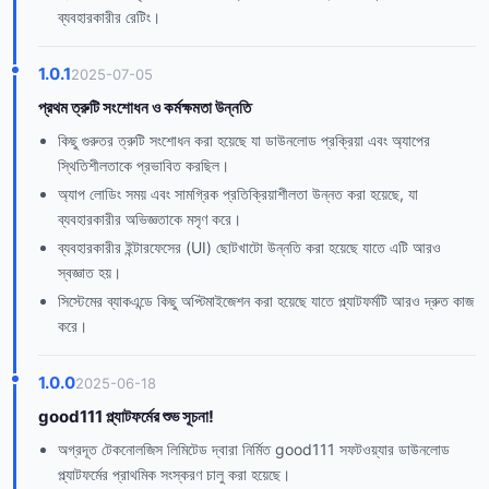
ব্যবহারকারীর রেটিং।
1.0.1
2025-07-05
প্রথম ত্রুটি সংশোধন ও কর্মক্ষমতা উন্নতি
কিছু গুরুতর ত্রুটি সংশোধন করা হয়েছে যা ডাউনলোড প্রক্রিয়া এবং অ্যাপের
স্থিতিশীলতাকে প্রভাবিত করছিল।
অ্যাপ লোডিং সময় এবং সামগ্রিক প্রতিক্রিয়াশীলতা উন্নত করা হয়েছে, যা
ব্যবহারকারীর অভিজ্ঞতাকে মসৃণ করে।
ব্যবহারকারীর ইন্টারফেসের (UI) ছোটখাটো উন্নতি করা হয়েছে যাতে এটি আরও
স্বজ্ঞাত হয়।
সিস্টেমের ব্যাকএন্ডে কিছু অপ্টিমাইজেশন করা হয়েছে যাতে প্ল্যাটফর্মটি আরও দ্রুত কাজ
করে।
1.0.0
2025-06-18
good111 প্ল্যাটফর্মের শুভ সূচনা!
অগ্রদূত টেকনোলজিস লিমিটেড দ্বারা নির্মিত good111 সফটওয়্যার ডাউনলোড
প্ল্যাটফর্মের প্রাথমিক সংস্করণ চালু করা হয়েছে।