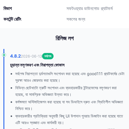
বিভাগ
সফটওয়্যার ডাউনলোড প্ল্যাটফর্ম
কনটেন্ট রেটিং
সকলের জন্য
রিলিজ লগ
4.8.2
2026-06-13
সর্বশেষ
চূড়ান্ত মসৃণকরণ এবং নিরাপত্তা ফোকাস
সর্বশেষ নিরাপত্তা দুর্বলতাগুলি সংশোধন করা হয়েছে এবং good111 প্ল্যাটফর্মের ডেটা
সুরক্ষা আরও জোরদার করা হয়েছে।
বিভিন্ন ছোটখাটো ত্রুটি সংশোধন এবং ব্যবহারকারীর ইন্টারফেসের মসৃণকরণ করা
হয়েছে, যা সামগ্রিক অভিজ্ঞতা উন্নত করে।
কর্মক্ষমতা অপ্টিমাইজেশন করা হয়েছে যা সব ডিভাইসে দ্রুত এবং স্থিতিশীল অভিজ্ঞতা
নিশ্চিত করে।
ব্যবহারকারীর প্রতিক্রিয়া অনুযায়ী কিছু UI উপাদান পুনরায় ডিজাইন করা হয়েছে যাতে
এটি আরও স্বজ্ঞাত এবং কার্যকরী হয়।