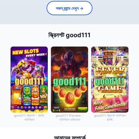
সকল ব্র্যান্ড দেখুন →
স্ক্রিনশট good111
good111 স্ক্রিনশট - APK
good111 Preview -
good111 স্ক্রিনশট অফিসিয়াল
অফিসিয়াল
অফিসিয়াল ডাউনলোড
APK
আমাদের সম্পর্কে