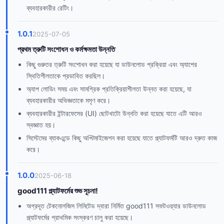
ব্যবহারকারীর রেটিং।
1.0.1
2025-07-05
প্রথম ত্রুটি সংশোধন ও কর্মক্ষমতা উন্নতি
কিছু গুরুতর ত্রুটি সংশোধন করা হয়েছে যা ডাউনলোড প্রক্রিয়া এবং অ্যাপের
স্থিতিশীলতাকে প্রভাবিত করছিল।
অ্যাপ লোডিং সময় এবং সামগ্রিক প্রতিক্রিয়াশীলতা উন্নত করা হয়েছে, যা
ব্যবহারকারীর অভিজ্ঞতাকে মসৃণ করে।
ব্যবহারকারীর ইন্টারফেসের (UI) ছোটখাটো উন্নতি করা হয়েছে যাতে এটি আরও
স্বজ্ঞাত হয়।
সিস্টেমের ব্যাকএন্ডে কিছু অপ্টিমাইজেশন করা হয়েছে যাতে প্ল্যাটফর্মটি আরও দ্রুত কাজ
করে।
1.0.0
2025-06-18
good111 প্ল্যাটফর্মের শুভ সূচনা!
অগ্রদূত টেকনোলজিস লিমিটেড দ্বারা নির্মিত good111 সফটওয়্যার ডাউনলোড
প্ল্যাটফর্মের প্রাথমিক সংস্করণ চালু করা হয়েছে।