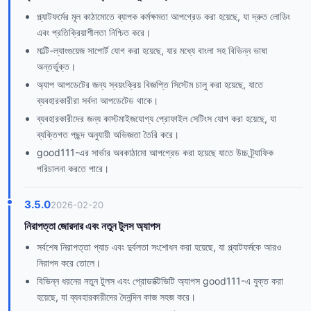
প্ল্যাটফর্মের মূল কাঠামোতে ব্যাপক কর্মক্ষমতা আপগ্রেড করা হয়েছে, যা দ্রুত লোডিং
এবং প্রতিক্রিয়াশীলতা নিশ্চিত করে।
মাল্টি-ল্যাংগুয়েজ সাপোর্ট যোগ করা হয়েছে, যার মধ্যে বাংলা সহ বিভিন্ন ভাষা
অন্তর্ভুক্ত।
অ্যাপ আপডেটের জন্য স্বয়ংক্রিয় বিজ্ঞপ্তি সিস্টেম চালু করা হয়েছে, যাতে
ব্যবহারকারীরা সর্বদা আপডেটেড থাকে।
ব্যবহারকারীদের জন্য কাস্টমাইজযোগ্য প্রোফাইল সেটিংস যোগ করা হয়েছে, যা
ব্যক্তিগত পছন্দ অনুযায়ী অভিজ্ঞতা তৈরি করে।
good111-এর সার্ভার অবকাঠামো আপগ্রেড করা হয়েছে যাতে উচ্চ ট্র্যাফিক
পরিচালনা করতে পারে।
3.5.0
2026-02-20
নিরাপত্তা জোরদার এবং নতুন টুলস অ্যাপস
সর্বশেষ নিরাপত্তা প্যাচ এবং দুর্বলতা সংশোধন করা হয়েছে, যা প্ল্যাটফর্মকে আরও
নিরাপদ করে তোলে।
বিভিন্ন ধরনের নতুন টুলস এবং প্রোডাক্টিভিটি অ্যাপস good111-এ যুক্ত করা
হয়েছে, যা ব্যবহারকারীদের দৈনন্দিন কাজ সহজ করে।