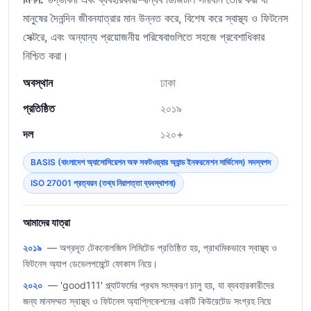
মানুষের দৈনন্দিন জীবনযাত্রার মান উন্নত করে, বিশেষ করে স্বাস্থ্য ও ফিটনেস
সেক্টরে, এবং অন্যান্য প্রয়োজনীয় পরিষেবাগুলিতে সহজে প্রবেশাধিকার
নিশ্চিত করা।
অবস্থান
ঢাকা
প্রতিষ্ঠিত
২০১৯
দল
১২০+
BASIS (বাংলাদেশ অ্যাসোসিয়েশন অফ সফটওয়্যার অ্যান্ড ইনফরমেশন সার্ভিসেস) সদস্যপদ
ISO 27001 প্রত্যয়ন (তথ্য নিরাপত্তা ব্যবস্থাপনা)
আমাদের যাত্রা
২০১৯
— অগ্রদূত টেকনোলজিস লিমিটেড প্রতিষ্ঠিত হয়, প্রাথমিকভাবে স্বাস্থ্য ও
ফিটনেস অ্যাপ ডেভেলপমেন্টে ফোকাস নিয়ে।
২০২০
— 'good111' প্ল্যাটফর্মের প্রথম সংস্করণ চালু হয়, যা ব্যবহারকারীদের
জন্য মানসম্মত স্বাস্থ্য ও ফিটনেস অ্যাপ্লিকেশনের একটি কিউরেটেড সংগ্রহ নিয়ে