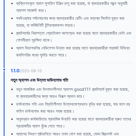
ব্যক্তিগতকৃত অ্যাপ সুপারিশ ইঞ্জিন চালু করা হয়েছে, যা ব্যবহারকারীর পছন্দ অনুযায়ী
অ্যাপস সাজেস্ট করে।
সফটওয়্যার পর্যালোচনার জন্য ব্যবহারকারীর রেটিং এবং মন্তব্য সিস্টেম যুক্ত করা
হয়েছে, যা কমিউনিটি ইন্টারঅ্যাকশন বাড়ায়।
প্ল্যাটফর্মের নিরাপত্তা প্রোটোকল আপগ্রেড করা হয়েছে যাতে ব্যবহারকারীর ডেটা এবং
গোপনীয়তা সুরক্ষিত থাকে।
অ্যাপ বিভাগগুলির নেভিগেশন উন্নত করা হয়েছে যাতে ব্যবহারকারীরা সহজেই বিভিন্ন
ক্যাটাগরির মধ্যে স্যুইচ করতে পারে।
1.1.0
2025-08-15
নতুন অ্যাপস এবং উন্নত ডাউনলোড গতি
নতুন সামাজিক এবং উৎপাদনশীলতা অ্যাপস good111 প্ল্যাটফর্মে যুক্ত করা হয়েছে,
যা ব্যবহারকারীদের জন্য আরও বিকল্প প্রদান করে।
ডাউনলোড গতি এবং স্থিতিশীলতা উল্লেখযোগ্যভাবে বৃদ্ধি করা হয়েছে, যার ফলে বড়
ফাইল ডাউনলোড করা আরও সহজ হয়েছে।
অনুসন্ধান কার্যকারিতার প্রাথমিক উন্নতি করা হয়েছে যাতে ব্যবহারকারীরা দ্রুত তাদের
প্রয়োজনীয় অ্যাপ খুঁজে পেতে পারে।
অ্যাপের বিবরণ পৃষ্ঠাগুলিতে আরও তথ্য যোগ করা হয়েছে, যেমন স্ক্রিনশট এবং