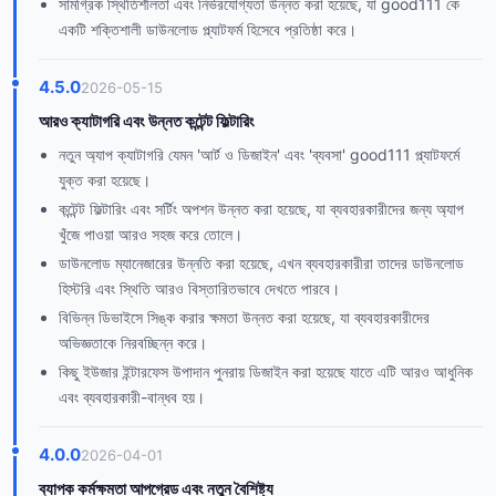
সামগ্রিক স্থিতিশীলতা এবং নির্ভরযোগ্যতা উন্নত করা হয়েছে, যা good111 কে
একটি শক্তিশালী ডাউনলোড প্ল্যাটফর্ম হিসেবে প্রতিষ্ঠা করে।
4.5.0
2026-05-15
আরও ক্যাটাগরি এবং উন্নত কন্টেন্ট ফিল্টারিং
নতুন অ্যাপ ক্যাটাগরি যেমন 'আর্ট ও ডিজাইন' এবং 'ব্যবসা' good111 প্ল্যাটফর্মে
যুক্ত করা হয়েছে।
কন্টেন্ট ফিল্টারিং এবং সর্টিং অপশন উন্নত করা হয়েছে, যা ব্যবহারকারীদের জন্য অ্যাপ
খুঁজে পাওয়া আরও সহজ করে তোলে।
ডাউনলোড ম্যানেজারের উন্নতি করা হয়েছে, এখন ব্যবহারকারীরা তাদের ডাউনলোড
হিস্টরি এবং স্থিতি আরও বিস্তারিতভাবে দেখতে পারবে।
বিভিন্ন ডিভাইসে সিঙ্ক করার ক্ষমতা উন্নত করা হয়েছে, যা ব্যবহারকারীদের
অভিজ্ঞতাকে নিরবচ্ছিন্ন করে।
কিছু ইউজার ইন্টারফেস উপাদান পুনরায় ডিজাইন করা হয়েছে যাতে এটি আরও আধুনিক
এবং ব্যবহারকারী-বান্ধব হয়।
4.0.0
2026-04-01
ব্যাপক কর্মক্ষমতা আপগ্রেড এবং নতুন বৈশিষ্ট্য