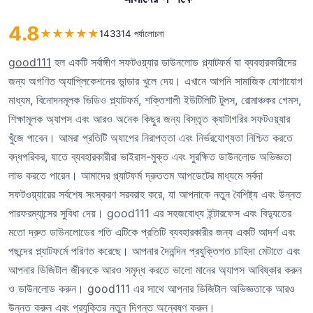
4.8
★
★
★
★
★
143314 পর্যালোচনা
good111
হল একটি সর্বাঙ্গীণ সফটওয়্যার ডাউনলোড প্ল্যাটফর্ম যা ব্যবহারকারীদের
জন্য অগণিত অ্যাপ্লিকেশনের ভান্ডার খুলে দেয়। এখানে আপনি সামাজিক যোগাযোগ
মাধ্যম, বিনোদনমূলক ভিডিও প্ল্যাটফর্ম, শক্তিশালী ইউটিলিটি টুলস, রোমাঞ্চকর গেমস,
শিক্ষামূলক অ্যাপস এবং আরও অনেক কিছুর জন্য বিস্তৃত ক্যাটাগরির সফটওয়্যার
খুঁজে পাবেন। আমরা প্রতিটি অ্যাপের নিরাপত্তা এবং নির্ভরযোগ্যতা নিশ্চিত করতে
বদ্ধপরিকর, যাতে ব্যবহারকারীরা ভাইরাস-মুক্ত এবং সুরক্ষিত ডাউনলোড অভিজ্ঞতা
লাভ করতে পারেন। আমাদের প্ল্যাটফর্ম দ্রুততম আপডেটের মাধ্যমে সর্বদা
সফটওয়্যারের সর্বশেষ সংস্করণ সরবরাহ করে, যা আপনাকে নতুন বৈশিষ্ট্য এবং উন্নত
পারফরম্যান্সের সুবিধা দেয়। good111 এর সহজবোধ্য ইন্টারফেস এবং বিদ্যুতের
মতো দ্রুত ডাউনলোডের গতি এটিকে প্রতিটি ব্যবহারকারীর জন্য একটি আদর্শ এবং
পছন্দের প্ল্যাটফর্মে পরিণত করেছে। আপনার দৈনন্দিন প্রযুক্তিগত চাহিদা মেটাতে এবং
আপনার ডিজিটাল জীবনকে আরও সমৃদ্ধ করতে ভালো মানের অ্যাপস আবিষ্কার করুন
ও ডাউনলোড করুন। good111 এর সাথে আপনার ডিজিটাল অভিজ্ঞতাকে আরও
উন্নত করুন এবং প্রযুক্তির নতুন দিগন্ত অন্বেষণ করুন।