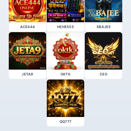
ACE444
HEHE555
XBAJEE
JETA9
OKTK
CEO
QQ777