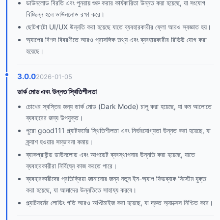
ডাউনলোড বিরতি এবং পুনরায় শুরু করার কার্যকারিতা উন্নত করা হয়েছে, যা সংযোগ
বিচ্ছিন্ন হলে ডাউনলোড রক্ষা করে।
ছোটখাটো UI/UX উন্নতি করা হয়েছে যাতে ব্যবহারকারীর ফ্লো আরও স্বজ্ঞাত হয়।
অ্যাপের বিশদ বিবরণীতে আরও প্রাসঙ্গিক তথ্য এবং ব্যবহারকারীর রিভিউ যোগ করা
হয়েছে।
3.0.0
2026-01-05
ডার্ক মোড এবং উন্নত স্থিতিশীলতা
চোখের স্বস্তির জন্য ডার্ক মোড (Dark Mode) চালু করা হয়েছে, যা কম আলোতে
ব্যবহারের জন্য উপযুক্ত।
পুরো good111 প্ল্যাটফর্মের স্থিতিশীলতা এবং নির্ভরযোগ্যতা উন্নত করা হয়েছে, যা
ক্র্যাশ হওয়ার সম্ভাবনা কমায়।
ব্যাকগ্রাউন্ড ডাউনলোড এবং আপডেট ব্যবস্থাপনার উন্নতি করা হয়েছে, যাতে
ব্যবহারকারীরা নির্বিঘ্নে কাজ করতে পারে।
ব্যবহারকারীদের প্রতিক্রিয়া জানানোর জন্য নতুন ইন-অ্যাপ ফিডব্যাক সিস্টেম যুক্ত
করা হয়েছে, যা আমাদের উন্নতিতে সাহায্য করবে।
প্ল্যাটফর্মের লোডিং গতি আরও অপ্টিমাইজ করা হয়েছে, যা দ্রুত অ্যাক্সেস নিশ্চিত করে।