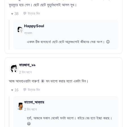
ফুরফুরে হয়ে গেল। ছোট ছোট মুহূর্তগুলোই আসল সুখ।
💬 উত্তর দিন
♥ 38
HappySoul
গতকাল
একদম ঠিক বলেছেন! ছোট ছোট আনন্দগুলোই জীবনের সেরা অংশ। 😊
ফারজানা_৯৯
2 দিন আগে
আজ আবহাওয়াটা দারুণ! ☀️ মন ভালো করার মতো একটা দিন।
💬 উত্তর দিন
♥ 16
ফাতেমা_আক্তার
2 দিন আগে
হ্যাঁ, আজকে সকাল থেকেই মনটা ভালো। বাইরে বের হতে ইচ্ছা করছে।
😃