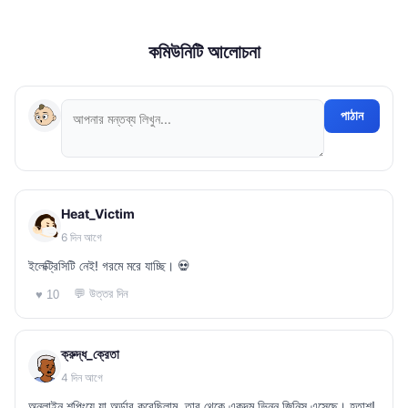
কমিউনিটি আলোচনা
পাঠান
Heat_Victim
6 দিন আগে
ইলেক্ট্রিসিটি নেই! গরমে মরে যাচ্ছি। 💀
💬 উত্তর দিন
♥ 10
ক্রুদ্ধ_ক্রেতা
4 দিন আগে
অনলাইন শপিংয়ে যা অর্ডার করেছিলাম, তার থেকে একদম ভিন্ন জিনিস এসেছে। হতাশ!