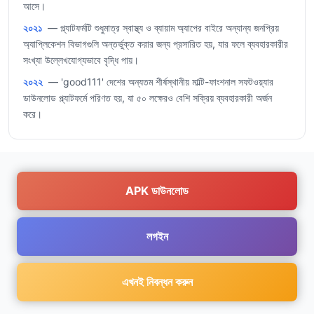
আসে।
২০২১
— প্ল্যাটফর্মটি শুধুমাত্র স্বাস্থ্য ও ব্যায়াম অ্যাপের বাইরে অন্যান্য জনপ্রিয়
অ্যাপ্লিকেশন বিভাগগুলি অন্তর্ভুক্ত করার জন্য প্রসারিত হয়, যার ফলে ব্যবহারকারীর
সংখ্যা উল্লেখযোগ্যভাবে বৃদ্ধি পায়।
২০২২
— 'good111' দেশের অন্যতম শীর্ষস্থানীয় মাল্টি-ফাংশনাল সফটওয়্যার
ডাউনলোড প্ল্যাটফর্মে পরিণত হয়, যা ৫০ লক্ষেরও বেশি সক্রিয় ব্যবহারকারী অর্জন
করে।
APK ডাউনলোড
লগইন
এখনই নিবন্ধন করুন