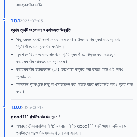
ব্যবহারকারীর রেটিং।
1.0.1
2025-07-05
প্রথম ত্রুটি সংশোধন ও কর্মক্ষমতা উন্নতি
কিছু গুরুতর ত্রুটি সংশোধন করা হয়েছে যা ডাউনলোড প্রক্রিয়া এবং অ্যাপের
স্থিতিশীলতাকে প্রভাবিত করছিল।
অ্যাপ লোডিং সময় এবং সামগ্রিক প্রতিক্রিয়াশীলতা উন্নত করা হয়েছে, যা
ব্যবহারকারীর অভিজ্ঞতাকে মসৃণ করে।
ব্যবহারকারীর ইন্টারফেসের (UI) ছোটখাটো উন্নতি করা হয়েছে যাতে এটি আরও
স্বজ্ঞাত হয়।
সিস্টেমের ব্যাকএন্ডে কিছু অপ্টিমাইজেশন করা হয়েছে যাতে প্ল্যাটফর্মটি আরও দ্রুত কাজ
করে।
1.0.0
2025-06-18
good111 প্ল্যাটফর্মের শুভ সূচনা!
অগ্রদূত টেকনোলজিস লিমিটেড দ্বারা নির্মিত good111 সফটওয়্যার ডাউনলোড
প্ল্যাটফর্মের প্রাথমিক সংস্করণ চালু করা হয়েছে।