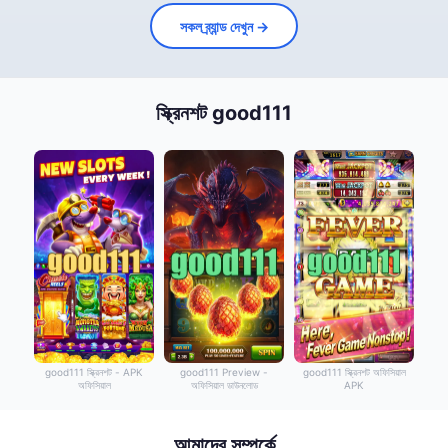
সকল ব্র্যান্ড দেখুন →
স্ক্রিনশট good111
good111 স্ক্রিনশট - APK
good111 Preview -
good111 স্ক্রিনশট অফিসিয়াল
অফিসিয়াল
অফিসিয়াল ডাউনলোড
APK
আমাদের সম্পর্কে