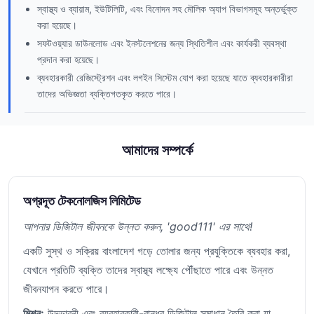
স্বাস্থ্য ও ব্যায়াম, ইউটিলিটি, এবং বিনোদন সহ মৌলিক অ্যাপ বিভাগসমূহ অন্তর্ভুক্ত
করা হয়েছে।
সফটওয়্যার ডাউনলোড এবং ইনস্টলেশনের জন্য স্থিতিশীল এবং কার্যকরী ব্যবস্থা
প্রদান করা হয়েছে।
ব্যবহারকারী রেজিস্ট্রেশন এবং লগইন সিস্টেম যোগ করা হয়েছে যাতে ব্যবহারকারীরা
তাদের অভিজ্ঞতা ব্যক্তিগতকৃত করতে পারে।
আমাদের সম্পর্কে
অগ্রদূত টেকনোলজিস লিমিটেড
আপনার ডিজিটাল জীবনকে উন্নত করুন, 'good111' এর সাথে!
একটি সুস্থ ও সক্রিয় বাংলাদেশ গড়ে তোলার জন্য প্রযুক্তিকে ব্যবহার করা,
যেখানে প্রতিটি ব্যক্তি তাদের স্বাস্থ্য লক্ষ্যে পৌঁছাতে পারে এবং উন্নত
জীবনযাপন করতে পারে।
মিশন:
উদ্ভাবনী এবং ব্যবহারকারী-বান্ধব ডিজিটাল সমাধান তৈরি করা যা