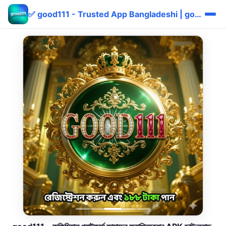
✅ good111 - Trusted App Bangladeshi | good111 bKash বোনাস