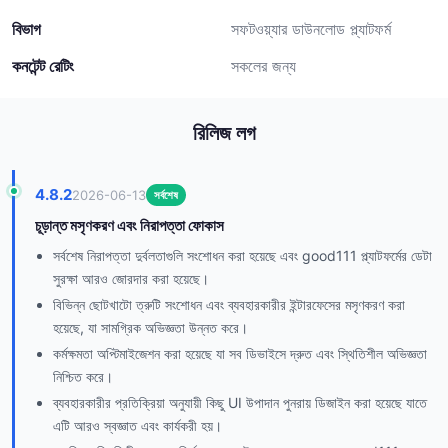
বিভাগ
সফটওয়্যার ডাউনলোড প্ল্যাটফর্ম
কনটেন্ট রেটিং
সকলের জন্য
রিলিজ লগ
4.8.2
2026-06-13
সর্বশেষ
চূড়ান্ত মসৃণকরণ এবং নিরাপত্তা ফোকাস
সর্বশেষ নিরাপত্তা দুর্বলতাগুলি সংশোধন করা হয়েছে এবং good111 প্ল্যাটফর্মের ডেটা
সুরক্ষা আরও জোরদার করা হয়েছে।
বিভিন্ন ছোটখাটো ত্রুটি সংশোধন এবং ব্যবহারকারীর ইন্টারফেসের মসৃণকরণ করা
হয়েছে, যা সামগ্রিক অভিজ্ঞতা উন্নত করে।
কর্মক্ষমতা অপ্টিমাইজেশন করা হয়েছে যা সব ডিভাইসে দ্রুত এবং স্থিতিশীল অভিজ্ঞতা
নিশ্চিত করে।
ব্যবহারকারীর প্রতিক্রিয়া অনুযায়ী কিছু UI উপাদান পুনরায় ডিজাইন করা হয়েছে যাতে
এটি আরও স্বজ্ঞাত এবং কার্যকরী হয়।