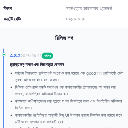
বিভাগ
সফটওয়্যার ডাউনলোড প্ল্যাটফর্ম
কনটেন্ট রেটিং
সকলের জন্য
রিলিজ লগ
4.8.2
2026-06-13
সর্বশেষ
চূড়ান্ত মসৃণকরণ এবং নিরাপত্তা ফোকাস
সর্বশেষ নিরাপত্তা দুর্বলতাগুলি সংশোধন করা হয়েছে এবং good111 প্ল্যাটফর্মের ডেটা
সুরক্ষা আরও জোরদার করা হয়েছে।
বিভিন্ন ছোটখাটো ত্রুটি সংশোধন এবং ব্যবহারকারীর ইন্টারফেসের মসৃণকরণ করা
হয়েছে, যা সামগ্রিক অভিজ্ঞতা উন্নত করে।
কর্মক্ষমতা অপ্টিমাইজেশন করা হয়েছে যা সব ডিভাইসে দ্রুত এবং স্থিতিশীল অভিজ্ঞতা
নিশ্চিত করে।
ব্যবহারকারীর প্রতিক্রিয়া অনুযায়ী কিছু UI উপাদান পুনরায় ডিজাইন করা হয়েছে যাতে
এটি আরও স্বজ্ঞাত এবং কার্যকরী হয়।