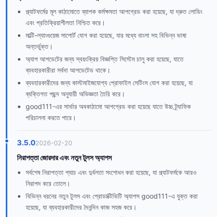
প্ল্যাটফর্মের মূল কাঠামোতে ব্যাপক কর্মক্ষমতা আপগ্রেড করা হয়েছে, যা দ্রুত লোডিং
এবং প্রতিক্রিয়াশীলতা নিশ্চিত করে।
মাল্টি-ল্যাংগুয়েজ সাপোর্ট যোগ করা হয়েছে, যার মধ্যে বাংলা সহ বিভিন্ন ভাষা
অন্তর্ভুক্ত।
অ্যাপ আপডেটের জন্য স্বয়ংক্রিয় বিজ্ঞপ্তি সিস্টেম চালু করা হয়েছে, যাতে
ব্যবহারকারীরা সর্বদা আপডেটেড থাকে।
ব্যবহারকারীদের জন্য কাস্টমাইজযোগ্য প্রোফাইল সেটিংস যোগ করা হয়েছে, যা
ব্যক্তিগত পছন্দ অনুযায়ী অভিজ্ঞতা তৈরি করে।
good111-এর সার্ভার অবকাঠামো আপগ্রেড করা হয়েছে যাতে উচ্চ ট্র্যাফিক
পরিচালনা করতে পারে।
3.5.0
2026-02-20
নিরাপত্তা জোরদার এবং নতুন টুলস অ্যাপস
সর্বশেষ নিরাপত্তা প্যাচ এবং দুর্বলতা সংশোধন করা হয়েছে, যা প্ল্যাটফর্মকে আরও
নিরাপদ করে তোলে।
বিভিন্ন ধরনের নতুন টুলস এবং প্রোডাক্টিভিটি অ্যাপস good111-এ যুক্ত করা
হয়েছে, যা ব্যবহারকারীদের দৈনন্দিন কাজ সহজ করে।