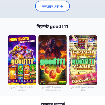
সকল ব্র্যান্ড দেখুন →
স্ক্রিনশট good111
good111 স্ক্রিনশট - APK
good111 Preview -
good111 স্ক্রিনশট অফিসিয়াল
অফিসিয়াল
অফিসিয়াল ডাউনলোড
APK
আমাদের সম্পর্কে