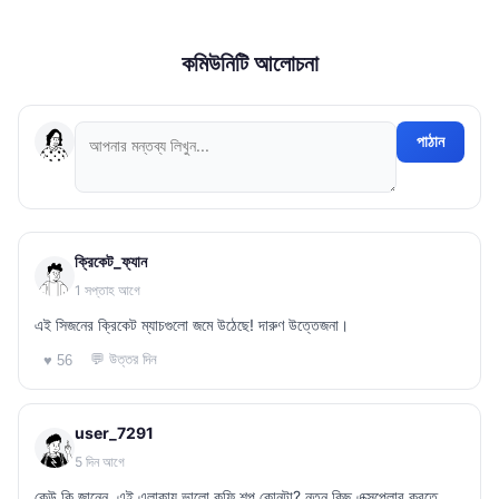
কমিউনিটি আলোচনা
পাঠান
ক্রিকেট_ফ্যান
1 সপ্তাহ আগে
এই সিজনের ক্রিকেট ম্যাচগুলো জমে উঠেছে! দারুণ উত্তেজনা।
💬 উত্তর দিন
♥ 56
user_7291
5 দিন আগে
কেউ কি জানেন, এই এলাকায় ভালো কফি শপ কোনটা? নতুন কিছু এক্সপ্লোর করতে