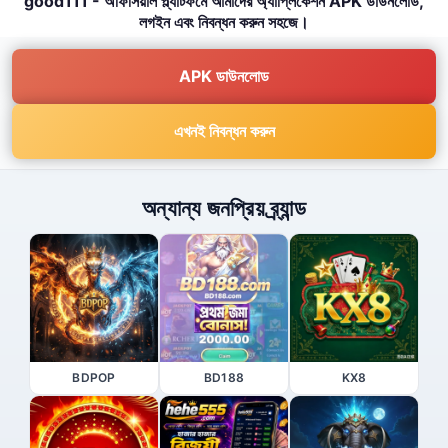
good111 - অফিসিয়াল প্ল্যাটফর্মে আমাদের অ্যাপ্লিকেশন APK ডাউনলোড,
লগইন এবং নিবন্ধন করুন সহজে।
APK ডাউনলোড
এখনই নিবন্ধন করুন
অন্যান্য জনপ্রিয় ব্র্যান্ড
BDPOP
BD188
KX8