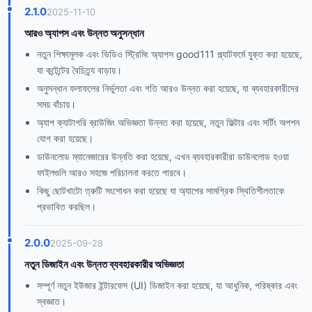
2.1.0
2025-11-10
আরও অ্যাপস এবং উন্নত অনুসন্ধান
নতুন শিক্ষামূলক এবং ভিডিও স্ট্রিমিং অ্যাপস good111 প্ল্যাটফর্মে যুক্ত করা হয়েছে,
যা কন্টেন্টের বৈচিত্র্য বাড়ায়।
অনুসন্ধান ফলাফলের নির্ভুলতা এবং গতি আরও উন্নত করা হয়েছে, যা ব্যবহারকারীদের
সময় বাঁচায়।
অ্যাপ ক্যাটাগরি ব্রাউজিং অভিজ্ঞতা উন্নত করা হয়েছে, নতুন ফিল্টার এবং সর্টিং অপশন
যোগ করা হয়েছে।
ডাউনলোড ম্যানেজারের উন্নতি করা হয়েছে, এখন ব্যবহারকারীরা ডাউনলোড হওয়া
ফাইলগুলি আরও সহজে পরিচালনা করতে পারবে।
কিছু ছোটখাটো ত্রুটি সংশোধন করা হয়েছে যা অ্যাপের সামগ্রিক স্থিতিশীলতাকে
প্রভাবিত করছিল।
2.0.0
2025-09-28
নতুন ডিজাইন এবং উন্নত ব্যবহারকারীর অভিজ্ঞতা
সম্পূর্ণ নতুন ইউজার ইন্টারফেস (UI) ডিজাইন করা হয়েছে, যা আধুনিক, পরিষ্কার এবং
স্বজ্ঞাত।