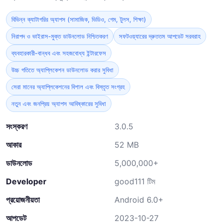
বিভিন্ন ক্যাটাগরির অ্যাপস (সামাজিক, ভিডিও, গেম, টুলস, শিক্ষা)
নিরাপদ ও ভাইরাস-মুক্ত ডাউনলোড নিশ্চিতকরণ
সফটওয়্যারের দ্রুততম আপডেট সরবরাহ
ব্যবহারকারী-বান্ধব এবং সহজবোধ্য ইন্টারফেস
উচ্চ গতিতে অ্যাপ্লিকেশন ডাউনলোড করার সুবিধা
সেরা মানের অ্যাপ্লিকেশনের বিশাল এবং বিস্তৃত সংগ্রহ
নতুন এবং জনপ্রিয় অ্যাপস আবিষ্কারের সুবিধা
সংস্করণ
3.0.5
আকার
52 MB
ডাউনলোড
5,000,000+
Developer
good111 টিম
প্রয়োজনীয়তা
Android 6.0+
আপডেট
2023-10-27