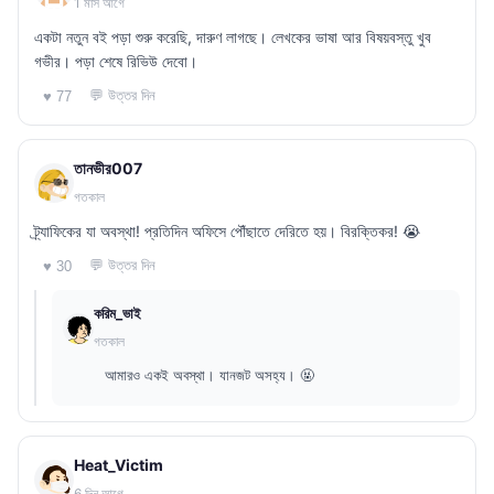
1 মাস আগে
একটা নতুন বই পড়া শুরু করেছি, দারুণ লাগছে। লেখকের ভাষা আর বিষয়বস্তু খুব
গভীর। পড়া শেষে রিভিউ দেবো।
💬 উত্তর দিন
♥ 77
তানভীর007
গতকাল
ট্র্যাফিকের যা অবস্থা! প্রতিদিন অফিসে পৌঁছাতে দেরিতে হয়। বিরক্তিকর! 😭
💬 উত্তর দিন
♥ 30
করিম_ভাই
গতকাল
আমারও একই অবস্থা। যানজট অসহ্য। 🤬
Heat_Victim
6 দিন আগে