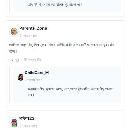
রেসিপিটা কি শেয়ার করা যাবে? খুব ভালো হয়!
Parents_Zone
2 সপ্তাহ আগে
ছোটদের জন্য কিছু শিক্ষামূলক খেলার আইডিয়া দিতে পারেন? আমার বাচ্চা খুব বোর
হচ্ছে।
💬 উত্তর দিন
♥ 43
ChildCare_M
2 সপ্তাহ আগে
অনলাইন কিছু অ্যাপস আছে, সেগুলোতে ইন্টারেস্টিং অনেক কিছু পাওয়া
যায়।
শাকিব123
2 সপ্তাহ আগে