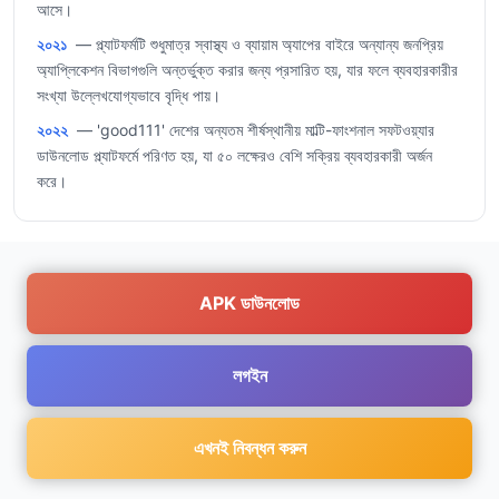
আসে।
২০২১
— প্ল্যাটফর্মটি শুধুমাত্র স্বাস্থ্য ও ব্যায়াম অ্যাপের বাইরে অন্যান্য জনপ্রিয়
অ্যাপ্লিকেশন বিভাগগুলি অন্তর্ভুক্ত করার জন্য প্রসারিত হয়, যার ফলে ব্যবহারকারীর
সংখ্যা উল্লেখযোগ্যভাবে বৃদ্ধি পায়।
২০২২
— 'good111' দেশের অন্যতম শীর্ষস্থানীয় মাল্টি-ফাংশনাল সফটওয়্যার
ডাউনলোড প্ল্যাটফর্মে পরিণত হয়, যা ৫০ লক্ষেরও বেশি সক্রিয় ব্যবহারকারী অর্জন
করে।
APK ডাউনলোড
লগইন
এখনই নিবন্ধন করুন