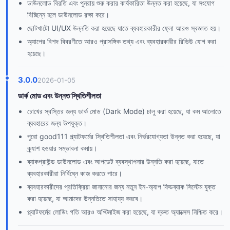
ডাউনলোড বিরতি এবং পুনরায় শুরু করার কার্যকারিতা উন্নত করা হয়েছে, যা সংযোগ
বিচ্ছিন্ন হলে ডাউনলোড রক্ষা করে।
ছোটখাটো UI/UX উন্নতি করা হয়েছে যাতে ব্যবহারকারীর ফ্লো আরও স্বজ্ঞাত হয়।
অ্যাপের বিশদ বিবরণীতে আরও প্রাসঙ্গিক তথ্য এবং ব্যবহারকারীর রিভিউ যোগ করা
হয়েছে।
3.0.0
2026-01-05
ডার্ক মোড এবং উন্নত স্থিতিশীলতা
চোখের স্বস্তির জন্য ডার্ক মোড (Dark Mode) চালু করা হয়েছে, যা কম আলোতে
ব্যবহারের জন্য উপযুক্ত।
পুরো good111 প্ল্যাটফর্মের স্থিতিশীলতা এবং নির্ভরযোগ্যতা উন্নত করা হয়েছে, যা
ক্র্যাশ হওয়ার সম্ভাবনা কমায়।
ব্যাকগ্রাউন্ড ডাউনলোড এবং আপডেট ব্যবস্থাপনার উন্নতি করা হয়েছে, যাতে
ব্যবহারকারীরা নির্বিঘ্নে কাজ করতে পারে।
ব্যবহারকারীদের প্রতিক্রিয়া জানানোর জন্য নতুন ইন-অ্যাপ ফিডব্যাক সিস্টেম যুক্ত
করা হয়েছে, যা আমাদের উন্নতিতে সাহায্য করবে।
প্ল্যাটফর্মের লোডিং গতি আরও অপ্টিমাইজ করা হয়েছে, যা দ্রুত অ্যাক্সেস নিশ্চিত করে।