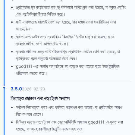
প্ল্যাটফর্মের মূল কাঠামোতে ব্যাপক কর্মক্ষমতা আপগ্রেড করা হয়েছে, যা দ্রুত লোডিং
এবং প্রতিক্রিয়াশীলতা নিশ্চিত করে।
মাল্টি-ল্যাংগুয়েজ সাপোর্ট যোগ করা হয়েছে, যার মধ্যে বাংলা সহ বিভিন্ন ভাষা
অন্তর্ভুক্ত।
অ্যাপ আপডেটের জন্য স্বয়ংক্রিয় বিজ্ঞপ্তি সিস্টেম চালু করা হয়েছে, যাতে
ব্যবহারকারীরা সর্বদা আপডেটেড থাকে।
ব্যবহারকারীদের জন্য কাস্টমাইজযোগ্য প্রোফাইল সেটিংস যোগ করা হয়েছে, যা
ব্যক্তিগত পছন্দ অনুযায়ী অভিজ্ঞতা তৈরি করে।
good111-এর সার্ভার অবকাঠামো আপগ্রেড করা হয়েছে যাতে উচ্চ ট্র্যাফিক
পরিচালনা করতে পারে।
3.5.0
2026-02-20
নিরাপত্তা জোরদার এবং নতুন টুলস অ্যাপস
সর্বশেষ নিরাপত্তা প্যাচ এবং দুর্বলতা সংশোধন করা হয়েছে, যা প্ল্যাটফর্মকে আরও
নিরাপদ করে তোলে।
বিভিন্ন ধরনের নতুন টুলস এবং প্রোডাক্টিভিটি অ্যাপস good111-এ যুক্ত করা
হয়েছে, যা ব্যবহারকারীদের দৈনন্দিন কাজ সহজ করে।