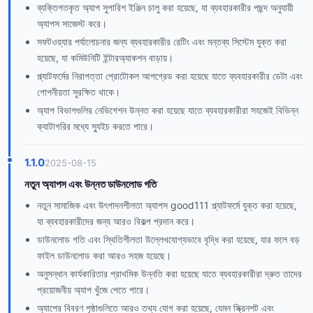
ব্যক্তিগতকৃত অ্যাপ সুপারিশ ইঞ্জিন চালু করা হয়েছে, যা ব্যবহারকারীর পছন্দ অনুযায়ী
অ্যাপস সাজেস্ট করে।
সফটওয়্যার পর্যালোচনার জন্য ব্যবহারকারীর রেটিং এবং মন্তব্য সিস্টেম যুক্ত করা
হয়েছে, যা কমিউনিটি ইন্টারঅ্যাকশন বাড়ায়।
প্ল্যাটফর্মের নিরাপত্তা প্রোটোকল আপগ্রেড করা হয়েছে যাতে ব্যবহারকারীর ডেটা এবং
গোপনীয়তা সুরক্ষিত থাকে।
অ্যাপ বিভাগগুলির নেভিগেশন উন্নত করা হয়েছে যাতে ব্যবহারকারীরা সহজেই বিভিন্ন
ক্যাটাগরির মধ্যে স্যুইচ করতে পারে।
1.1.0
2025-08-15
নতুন অ্যাপস এবং উন্নত ডাউনলোড গতি
নতুন সামাজিক এবং উৎপাদনশীলতা অ্যাপস good111 প্ল্যাটফর্মে যুক্ত করা হয়েছে,
যা ব্যবহারকারীদের জন্য আরও বিকল্প প্রদান করে।
ডাউনলোড গতি এবং স্থিতিশীলতা উল্লেখযোগ্যভাবে বৃদ্ধি করা হয়েছে, যার ফলে বড়
ফাইল ডাউনলোড করা আরও সহজ হয়েছে।
অনুসন্ধান কার্যকারিতার প্রাথমিক উন্নতি করা হয়েছে যাতে ব্যবহারকারীরা দ্রুত তাদের
প্রয়োজনীয় অ্যাপ খুঁজে পেতে পারে।
অ্যাপের বিবরণ পৃষ্ঠাগুলিতে আরও তথ্য যোগ করা হয়েছে, যেমন স্ক্রিনশট এবং