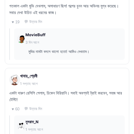
গতকাল একটা মুভি দেখলাম, অসাধারণ ছিল! গল্পের বুনন আর অভিনয় মুগ্ধ করেছে।
সবার দেখা উচিত এই ধরনের কাজ।
💬 উত্তর দিন
♥ 19
MovieBuff
3 দিন আগে
মুভির নামটা বললে ভালো হতো! আমিও দেখতাম।
খাবার_প্রেমী
1 সপ্তাহ আগে
একটা দারুণ রেসিপি পেলাম, চিকেন বিরিয়ানি। সবাই অবশ্যই ট্রাই করবেন, সহজ আর
টেস্টি!
💬 উত্তর দিন
♥ 60
নুসরাত_N
1 সপ্তাহ আগে