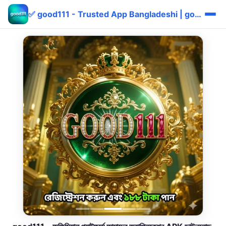
✅ good111 - Trusted App Bangladeshi | good111 bKash বোনাস