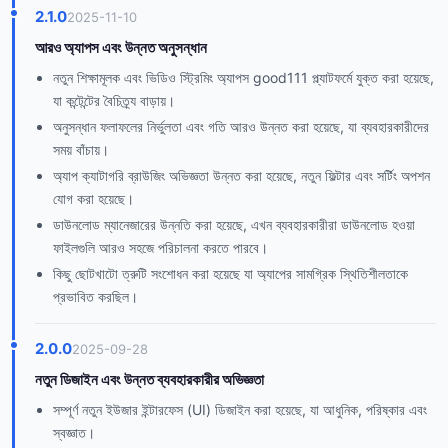
2.1.0
2025-11-10
আরও অ্যাপস এবং উন্নত অনুসন্ধান
নতুন শিক্ষামূলক এবং ভিডিও স্ট্রিমিং অ্যাপস good111 প্ল্যাটফর্মে যুক্ত করা হয়েছে,
যা কন্টেন্টের বৈচিত্র্য বাড়ায়।
অনুসন্ধান ফলাফলের নির্ভুলতা এবং গতি আরও উন্নত করা হয়েছে, যা ব্যবহারকারীদের
সময় বাঁচায়।
অ্যাপ ক্যাটাগরি ব্রাউজিং অভিজ্ঞতা উন্নত করা হয়েছে, নতুন ফিল্টার এবং সর্টিং অপশন
যোগ করা হয়েছে।
ডাউনলোড ম্যানেজারের উন্নতি করা হয়েছে, এখন ব্যবহারকারীরা ডাউনলোড হওয়া
ফাইলগুলি আরও সহজে পরিচালনা করতে পারবে।
কিছু ছোটখাটো ত্রুটি সংশোধন করা হয়েছে যা অ্যাপের সামগ্রিক স্থিতিশীলতাকে
প্রভাবিত করছিল।
2.0.0
2025-09-28
নতুন ডিজাইন এবং উন্নত ব্যবহারকারীর অভিজ্ঞতা
সম্পূর্ণ নতুন ইউজার ইন্টারফেস (UI) ডিজাইন করা হয়েছে, যা আধুনিক, পরিষ্কার এবং
স্বজ্ঞাত।