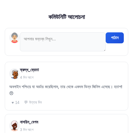
কমিউনিটি আলোচনা
পাঠান
ক্রুদ্ধ_ক্রেতা
4 দিন আগে
অনলাইন শপিংয়ে যা অর্ডার করেছিলাম, তার থেকে একদম ভিন্ন জিনিস এসেছে। হতাশ!
😠
💬 উত্তর দিন
♥ 14
নাসরিন_বেগম
3 দিন আগে