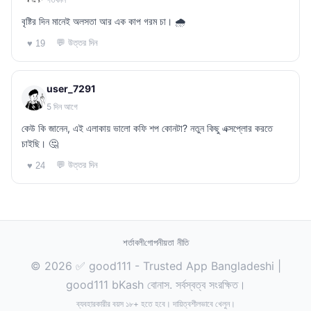
বৃষ্টির দিন মানেই অলসতা আর এক কাপ গরম চা। 🌧️
💬 উত্তর দিন
♥ 19
user_7291
5 দিন আগে
কেউ কি জানেন, এই এলাকায় ভালো কফি শপ কোনটা? নতুন কিছু এক্সপ্লোর করতে
চাইছি। 🤔
💬 উত্তর দিন
♥ 24
শর্তাবলী
গোপনীয়তা নীতি
© 2026 ✅ good111 - Trusted App Bangladeshi |
good111 bKash বোনাস. সর্বস্বত্ব সংরক্ষিত।
ব্যবহারকারীর বয়স ১৮+ হতে হবে। দায়িত্বশীলভাবে খেলুন।