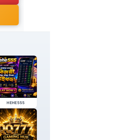
HEHE555