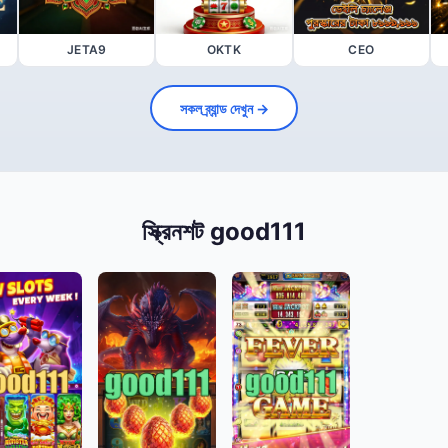
JETA9
OKTK
CEO
সকল ব্র্যান্ড দেখুন →
স্ক্রিনশট good111