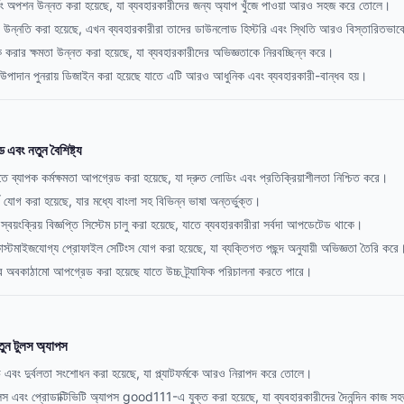
ং সর্টিং অপশন উন্নত করা হয়েছে, যা ব্যবহারকারীদের জন্য অ্যাপ খুঁজে পাওয়া আরও সহজ করে তোলে।
 উন্নতি করা হয়েছে, এখন ব্যবহারকারীরা তাদের ডাউনলোড হিস্টরি এবং স্থিতি আরও বিস্তারিতভা
 করার ক্ষমতা উন্নত করা হয়েছে, যা ব্যবহারকারীদের অভিজ্ঞতাকে নিরবচ্ছিন্ন করে।
 উপাদান পুনরায় ডিজাইন করা হয়েছে যাতে এটি আরও আধুনিক এবং ব্যবহারকারী-বান্ধব হয়।
 এবং নতুন বৈশিষ্ট্য
মোতে ব্যাপক কর্মক্ষমতা আপগ্রেড করা হয়েছে, যা দ্রুত লোডিং এবং প্রতিক্রিয়াশীলতা নিশ্চিত করে।
োর্ট যোগ করা হয়েছে, যার মধ্যে বাংলা সহ বিভিন্ন ভাষা অন্তর্ভুক্ত।
বয়ংক্রিয় বিজ্ঞপ্তি সিস্টেম চালু করা হয়েছে, যাতে ব্যবহারকারীরা সর্বদা আপডেটেড থাকে।
াস্টমাইজযোগ্য প্রোফাইল সেটিংস যোগ করা হয়েছে, যা ব্যক্তিগত পছন্দ অনুযায়ী অভিজ্ঞতা তৈরি করে
অবকাঠামো আপগ্রেড করা হয়েছে যাতে উচ্চ ট্র্যাফিক পরিচালনা করতে পারে।
তুন টুলস অ্যাপস
াচ এবং দুর্বলতা সংশোধন করা হয়েছে, যা প্ল্যাটফর্মকে আরও নিরাপদ করে তোলে।
ুলস এবং প্রোডাক্টিভিটি অ্যাপস good111-এ যুক্ত করা হয়েছে, যা ব্যবহারকারীদের দৈনন্দিন কাজ 