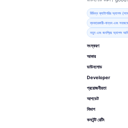
বিভিন্ন ক্যাটাগরির অ্যাপস (সা
ব্যবহারকারী-বান্ধব এবং সহজবো
নতুন এবং জনপ্রিয় অ্যাপস আবিষ
সংস্করণ
আকার
ডাউনলোড
Developer
প্রয়োজনীয়তা
আপডেট
বিভাগ
কনটেন্ট রেটিং