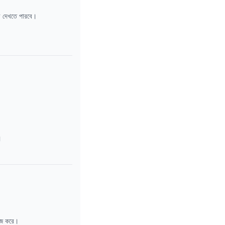
বে দেখতে পারবে।
।
সহজ করে।