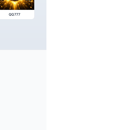
QQ777