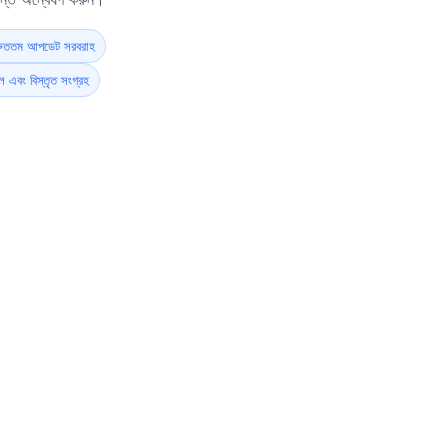
্রুততম আপডেট সরবরাহ
ল এবং বিস্তৃত সংগ্রহ