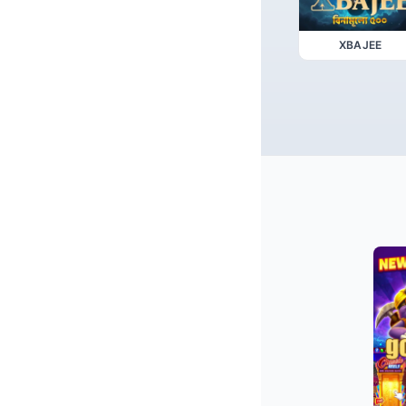
XBAJEE