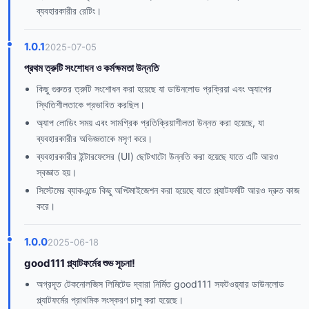
ব্যবহারকারীর রেটিং।
1.0.1
2025-07-05
প্রথম ত্রুটি সংশোধন ও কর্মক্ষমতা উন্নতি
কিছু গুরুতর ত্রুটি সংশোধন করা হয়েছে যা ডাউনলোড প্রক্রিয়া এবং অ্যাপের
স্থিতিশীলতাকে প্রভাবিত করছিল।
অ্যাপ লোডিং সময় এবং সামগ্রিক প্রতিক্রিয়াশীলতা উন্নত করা হয়েছে, যা
ব্যবহারকারীর অভিজ্ঞতাকে মসৃণ করে।
ব্যবহারকারীর ইন্টারফেসের (UI) ছোটখাটো উন্নতি করা হয়েছে যাতে এটি আরও
স্বজ্ঞাত হয়।
সিস্টেমের ব্যাকএন্ডে কিছু অপ্টিমাইজেশন করা হয়েছে যাতে প্ল্যাটফর্মটি আরও দ্রুত কাজ
করে।
1.0.0
2025-06-18
good111 প্ল্যাটফর্মের শুভ সূচনা!
অগ্রদূত টেকনোলজিস লিমিটেড দ্বারা নির্মিত good111 সফটওয়্যার ডাউনলোড
প্ল্যাটফর্মের প্রাথমিক সংস্করণ চালু করা হয়েছে।