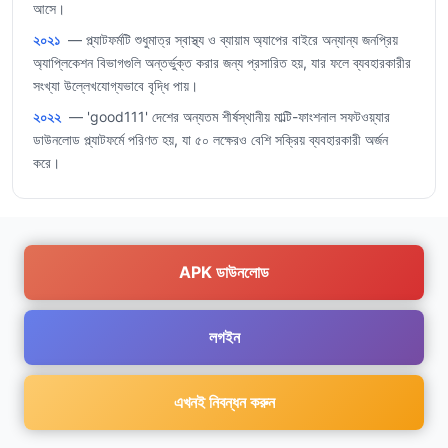
আসে।
২০২১
— প্ল্যাটফর্মটি শুধুমাত্র স্বাস্থ্য ও ব্যায়াম অ্যাপের বাইরে অন্যান্য জনপ্রিয়
অ্যাপ্লিকেশন বিভাগগুলি অন্তর্ভুক্ত করার জন্য প্রসারিত হয়, যার ফলে ব্যবহারকারীর
সংখ্যা উল্লেখযোগ্যভাবে বৃদ্ধি পায়।
২০২২
— 'good111' দেশের অন্যতম শীর্ষস্থানীয় মাল্টি-ফাংশনাল সফটওয়্যার
ডাউনলোড প্ল্যাটফর্মে পরিণত হয়, যা ৫০ লক্ষেরও বেশি সক্রিয় ব্যবহারকারী অর্জন
করে।
APK ডাউনলোড
লগইন
এখনই নিবন্ধন করুন