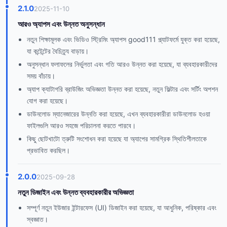
2.1.0
2025-11-10
আরও অ্যাপস এবং উন্নত অনুসন্ধান
নতুন শিক্ষামূলক এবং ভিডিও স্ট্রিমিং অ্যাপস good111 প্ল্যাটফর্মে যুক্ত করা হয়েছে,
যা কন্টেন্টের বৈচিত্র্য বাড়ায়।
অনুসন্ধান ফলাফলের নির্ভুলতা এবং গতি আরও উন্নত করা হয়েছে, যা ব্যবহারকারীদের
সময় বাঁচায়।
অ্যাপ ক্যাটাগরি ব্রাউজিং অভিজ্ঞতা উন্নত করা হয়েছে, নতুন ফিল্টার এবং সর্টিং অপশন
যোগ করা হয়েছে।
ডাউনলোড ম্যানেজারের উন্নতি করা হয়েছে, এখন ব্যবহারকারীরা ডাউনলোড হওয়া
ফাইলগুলি আরও সহজে পরিচালনা করতে পারবে।
কিছু ছোটখাটো ত্রুটি সংশোধন করা হয়েছে যা অ্যাপের সামগ্রিক স্থিতিশীলতাকে
প্রভাবিত করছিল।
2.0.0
2025-09-28
নতুন ডিজাইন এবং উন্নত ব্যবহারকারীর অভিজ্ঞতা
সম্পূর্ণ নতুন ইউজার ইন্টারফেস (UI) ডিজাইন করা হয়েছে, যা আধুনিক, পরিষ্কার এবং
স্বজ্ঞাত।