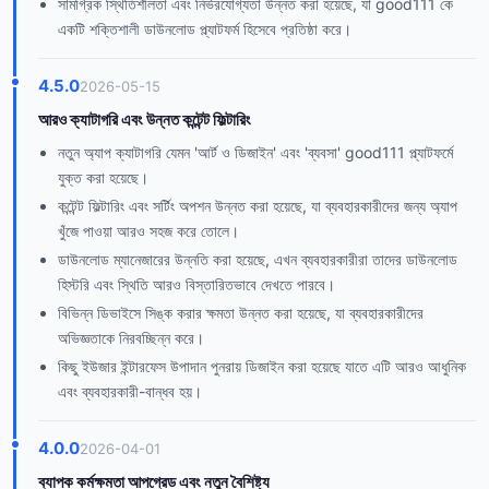
সামগ্রিক স্থিতিশীলতা এবং নির্ভরযোগ্যতা উন্নত করা হয়েছে, যা good111 কে
একটি শক্তিশালী ডাউনলোড প্ল্যাটফর্ম হিসেবে প্রতিষ্ঠা করে।
4.5.0
2026-05-15
আরও ক্যাটাগরি এবং উন্নত কন্টেন্ট ফিল্টারিং
নতুন অ্যাপ ক্যাটাগরি যেমন 'আর্ট ও ডিজাইন' এবং 'ব্যবসা' good111 প্ল্যাটফর্মে
যুক্ত করা হয়েছে।
কন্টেন্ট ফিল্টারিং এবং সর্টিং অপশন উন্নত করা হয়েছে, যা ব্যবহারকারীদের জন্য অ্যাপ
খুঁজে পাওয়া আরও সহজ করে তোলে।
ডাউনলোড ম্যানেজারের উন্নতি করা হয়েছে, এখন ব্যবহারকারীরা তাদের ডাউনলোড
হিস্টরি এবং স্থিতি আরও বিস্তারিতভাবে দেখতে পারবে।
বিভিন্ন ডিভাইসে সিঙ্ক করার ক্ষমতা উন্নত করা হয়েছে, যা ব্যবহারকারীদের
অভিজ্ঞতাকে নিরবচ্ছিন্ন করে।
কিছু ইউজার ইন্টারফেস উপাদান পুনরায় ডিজাইন করা হয়েছে যাতে এটি আরও আধুনিক
এবং ব্যবহারকারী-বান্ধব হয়।
4.0.0
2026-04-01
ব্যাপক কর্মক্ষমতা আপগ্রেড এবং নতুন বৈশিষ্ট্য