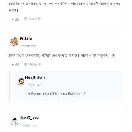
কেউ কি বলতে পারেন, ভালো স্পোকেন ইংলিশ কোচিং কোথায় আছে? অনলাইনে হলেও
চলবে।
💬 উত্তর দিন
♥ 26
FitLife
1 সপ্তাহ আগে
জিমে যাওয়া শুরু করেছি, শরীরটা বেশ ঝরঝরে লাগছে। ভালো একটা অভ্যাস। 💪
💬 উত্তর দিন
♥ 44
HealthFan
1 সপ্তাহ আগে
আমিও শুরু করতে চাইছি। কোন জিমটা ভালো?
ক্রিকেট_ফ্যান
1 সপ্তাহ আগে