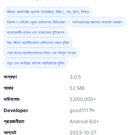
বিভিন্ন ক্যাটাগরির অ্যাপস (সামাজিক, ভিডিও, গেম, টুলস, শিক্ষা)
নিরাপদ ও ভাইরাস-মুক্ত ডাউনলোড নিশ্চিতকরণ
সফটওয়্যারের দ্রুততম আপডেট সরবরাহ
ব্যবহারকারী-বান্ধব এবং সহজবোধ্য ইন্টারফেস
উচ্চ গতিতে অ্যাপ্লিকেশন ডাউনলোড করার সুবিধা
সেরা মানের অ্যাপ্লিকেশনের বিশাল এবং বিস্তৃত সংগ্রহ
নতুন এবং জনপ্রিয় অ্যাপস আবিষ্কারের সুবিধা
সংস্করণ
3.0.5
আকার
52 MB
ডাউনলোড
5,000,000+
Developer
good111 টিম
প্রয়োজনীয়তা
Android 6.0+
আপডেট
2023-10-27