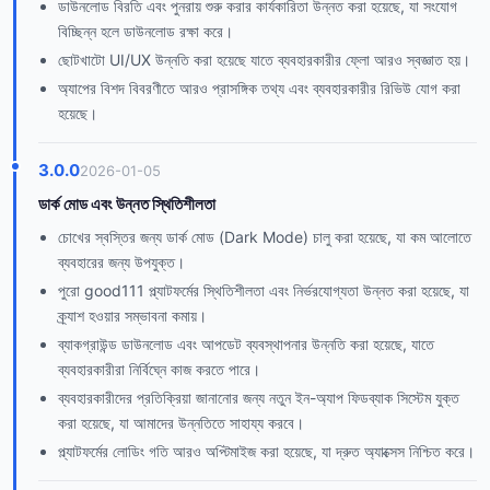
ডাউনলোড বিরতি এবং পুনরায় শুরু করার কার্যকারিতা উন্নত করা হয়েছে, যা সংযোগ
বিচ্ছিন্ন হলে ডাউনলোড রক্ষা করে।
ছোটখাটো UI/UX উন্নতি করা হয়েছে যাতে ব্যবহারকারীর ফ্লো আরও স্বজ্ঞাত হয়।
অ্যাপের বিশদ বিবরণীতে আরও প্রাসঙ্গিক তথ্য এবং ব্যবহারকারীর রিভিউ যোগ করা
হয়েছে।
3.0.0
2026-01-05
ডার্ক মোড এবং উন্নত স্থিতিশীলতা
চোখের স্বস্তির জন্য ডার্ক মোড (Dark Mode) চালু করা হয়েছে, যা কম আলোতে
ব্যবহারের জন্য উপযুক্ত।
পুরো good111 প্ল্যাটফর্মের স্থিতিশীলতা এবং নির্ভরযোগ্যতা উন্নত করা হয়েছে, যা
ক্র্যাশ হওয়ার সম্ভাবনা কমায়।
ব্যাকগ্রাউন্ড ডাউনলোড এবং আপডেট ব্যবস্থাপনার উন্নতি করা হয়েছে, যাতে
ব্যবহারকারীরা নির্বিঘ্নে কাজ করতে পারে।
ব্যবহারকারীদের প্রতিক্রিয়া জানানোর জন্য নতুন ইন-অ্যাপ ফিডব্যাক সিস্টেম যুক্ত
করা হয়েছে, যা আমাদের উন্নতিতে সাহায্য করবে।
প্ল্যাটফর্মের লোডিং গতি আরও অপ্টিমাইজ করা হয়েছে, যা দ্রুত অ্যাক্সেস নিশ্চিত করে।