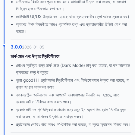
ডাউনলোড বিরতি এবং পুনরায় শুরু করার কার্যকারিতা উন্নত করা হয়েছে, যা সংযোগ
বিচ্ছিন্ন হলে ডাউনলোড রক্ষা করে।
ছোটখাটো UI/UX উন্নতি করা হয়েছে যাতে ব্যবহারকারীর ফ্লো আরও স্বজ্ঞাত হয়।
অ্যাপের বিশদ বিবরণীতে আরও প্রাসঙ্গিক তথ্য এবং ব্যবহারকারীর রিভিউ যোগ করা
হয়েছে।
3.0.0
2026-01-05
ডার্ক মোড এবং উন্নত স্থিতিশীলতা
চোখের স্বস্তির জন্য ডার্ক মোড (Dark Mode) চালু করা হয়েছে, যা কম আলোতে
ব্যবহারের জন্য উপযুক্ত।
পুরো good111 প্ল্যাটফর্মের স্থিতিশীলতা এবং নির্ভরযোগ্যতা উন্নত করা হয়েছে, যা
ক্র্যাশ হওয়ার সম্ভাবনা কমায়।
ব্যাকগ্রাউন্ড ডাউনলোড এবং আপডেট ব্যবস্থাপনার উন্নতি করা হয়েছে, যাতে
ব্যবহারকারীরা নির্বিঘ্নে কাজ করতে পারে।
ব্যবহারকারীদের প্রতিক্রিয়া জানানোর জন্য নতুন ইন-অ্যাপ ফিডব্যাক সিস্টেম যুক্ত
করা হয়েছে, যা আমাদের উন্নতিতে সাহায্য করবে।
প্ল্যাটফর্মের লোডিং গতি আরও অপ্টিমাইজ করা হয়েছে, যা দ্রুত অ্যাক্সেস নিশ্চিত করে।