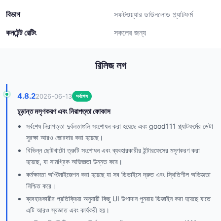
বিভাগ
সফটওয়্যার ডাউনলোড প্ল্যাটফর্ম
কনটেন্ট রেটিং
সকলের জন্য
রিলিজ লগ
4.8.2
2026-06-13
সর্বশেষ
চূড়ান্ত মসৃণকরণ এবং নিরাপত্তা ফোকাস
সর্বশেষ নিরাপত্তা দুর্বলতাগুলি সংশোধন করা হয়েছে এবং good111 প্ল্যাটফর্মের ডেটা
সুরক্ষা আরও জোরদার করা হয়েছে।
বিভিন্ন ছোটখাটো ত্রুটি সংশোধন এবং ব্যবহারকারীর ইন্টারফেসের মসৃণকরণ করা
হয়েছে, যা সামগ্রিক অভিজ্ঞতা উন্নত করে।
কর্মক্ষমতা অপ্টিমাইজেশন করা হয়েছে যা সব ডিভাইসে দ্রুত এবং স্থিতিশীল অভিজ্ঞতা
নিশ্চিত করে।
ব্যবহারকারীর প্রতিক্রিয়া অনুযায়ী কিছু UI উপাদান পুনরায় ডিজাইন করা হয়েছে যাতে
এটি আরও স্বজ্ঞাত এবং কার্যকরী হয়।