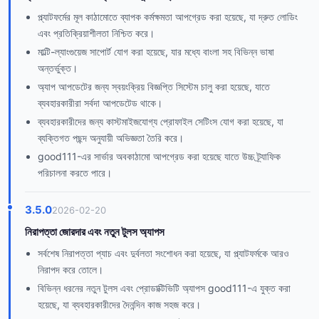
প্ল্যাটফর্মের মূল কাঠামোতে ব্যাপক কর্মক্ষমতা আপগ্রেড করা হয়েছে, যা দ্রুত লোডিং
এবং প্রতিক্রিয়াশীলতা নিশ্চিত করে।
মাল্টি-ল্যাংগুয়েজ সাপোর্ট যোগ করা হয়েছে, যার মধ্যে বাংলা সহ বিভিন্ন ভাষা
অন্তর্ভুক্ত।
অ্যাপ আপডেটের জন্য স্বয়ংক্রিয় বিজ্ঞপ্তি সিস্টেম চালু করা হয়েছে, যাতে
ব্যবহারকারীরা সর্বদা আপডেটেড থাকে।
ব্যবহারকারীদের জন্য কাস্টমাইজযোগ্য প্রোফাইল সেটিংস যোগ করা হয়েছে, যা
ব্যক্তিগত পছন্দ অনুযায়ী অভিজ্ঞতা তৈরি করে।
good111-এর সার্ভার অবকাঠামো আপগ্রেড করা হয়েছে যাতে উচ্চ ট্র্যাফিক
পরিচালনা করতে পারে।
3.5.0
2026-02-20
নিরাপত্তা জোরদার এবং নতুন টুলস অ্যাপস
সর্বশেষ নিরাপত্তা প্যাচ এবং দুর্বলতা সংশোধন করা হয়েছে, যা প্ল্যাটফর্মকে আরও
নিরাপদ করে তোলে।
বিভিন্ন ধরনের নতুন টুলস এবং প্রোডাক্টিভিটি অ্যাপস good111-এ যুক্ত করা
হয়েছে, যা ব্যবহারকারীদের দৈনন্দিন কাজ সহজ করে।