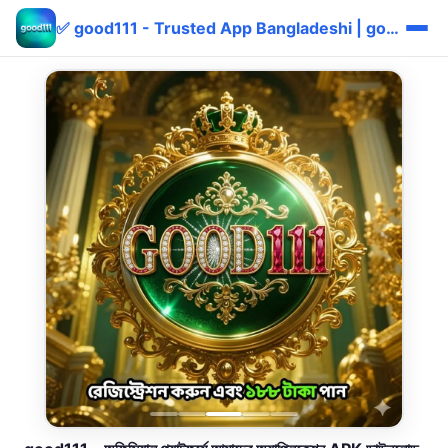
✅ good111 - Trusted App Bangladeshi | good111 bKash বোনাস