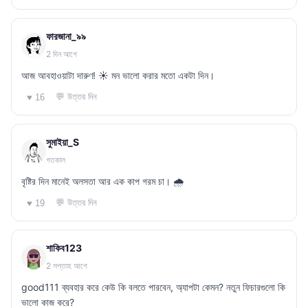
ফারজানা_৯৯
2 দিন আগে
আজ আবহাওয়াটা দারুণ! ☀️ মন ভালো করার মতো একটা দিন।
💬 উত্তর দিন
♥ 16
সুমাইয়া_S
গতকাল
বৃষ্টির দিন মানেই অলসতা আর এক কাপ গরম চা। 🌧️
💬 উত্তর দিন
♥ 19
শাকিব123
2 সপ্তাহ আগে
good111 ব্যবহার করে কেউ কি বলতে পারবেন, অ্যাপটা কেমন? নতুন ফিচারগুলো কি
ভালো কাজ করে?