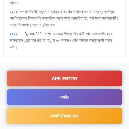
আসে।
২০২১
— প্ল্যাটফর্মটি শুধুমাত্র স্বাস্থ্য ও ব্যায়াম অ্যাপের বাইরে অন্যান্য জনপ্রিয়
অ্যাপ্লিকেশন বিভাগগুলি অন্তর্ভুক্ত করার জন্য প্রসারিত হয়, যার ফলে ব্যবহারকারীর
সংখ্যা উল্লেখযোগ্যভাবে বৃদ্ধি পায়।
২০২২
— 'good111' দেশের অন্যতম শীর্ষস্থানীয় মাল্টি-ফাংশনাল সফটওয়্যার
ডাউনলোড প্ল্যাটফর্মে পরিণত হয়, যা ৫০ লক্ষেরও বেশি সক্রিয় ব্যবহারকারী অর্জন
করে।
APK ডাউনলোড
লগইন
এখনই নিবন্ধন করুন