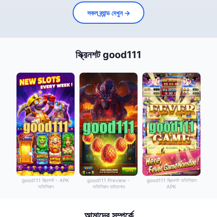
সকল ব্র্যান্ড দেখুন →
স্ক্রিনশট good111
good111 স্ক্রিনশট - APK
good111 Preview -
good111 স্ক্রিনশট অফিসিয়াল
অফিসিয়াল
অফিসিয়াল ডাউনলোড
APK
আমাদের সম্পর্কে