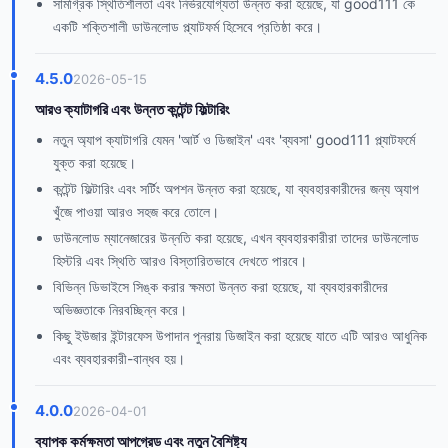
সামগ্রিক স্থিতিশীলতা এবং নির্ভরযোগ্যতা উন্নত করা হয়েছে, যা good111 কে
একটি শক্তিশালী ডাউনলোড প্ল্যাটফর্ম হিসেবে প্রতিষ্ঠা করে।
4.5.0
2026-05-15
আরও ক্যাটাগরি এবং উন্নত কন্টেন্ট ফিল্টারিং
নতুন অ্যাপ ক্যাটাগরি যেমন 'আর্ট ও ডিজাইন' এবং 'ব্যবসা' good111 প্ল্যাটফর্মে
যুক্ত করা হয়েছে।
কন্টেন্ট ফিল্টারিং এবং সর্টিং অপশন উন্নত করা হয়েছে, যা ব্যবহারকারীদের জন্য অ্যাপ
খুঁজে পাওয়া আরও সহজ করে তোলে।
ডাউনলোড ম্যানেজারের উন্নতি করা হয়েছে, এখন ব্যবহারকারীরা তাদের ডাউনলোড
হিস্টরি এবং স্থিতি আরও বিস্তারিতভাবে দেখতে পারবে।
বিভিন্ন ডিভাইসে সিঙ্ক করার ক্ষমতা উন্নত করা হয়েছে, যা ব্যবহারকারীদের
অভিজ্ঞতাকে নিরবচ্ছিন্ন করে।
কিছু ইউজার ইন্টারফেস উপাদান পুনরায় ডিজাইন করা হয়েছে যাতে এটি আরও আধুনিক
এবং ব্যবহারকারী-বান্ধব হয়।
4.0.0
2026-04-01
ব্যাপক কর্মক্ষমতা আপগ্রেড এবং নতুন বৈশিষ্ট্য