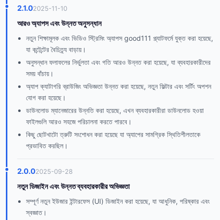
2.1.0
2025-11-10
আরও অ্যাপস এবং উন্নত অনুসন্ধান
নতুন শিক্ষামূলক এবং ভিডিও স্ট্রিমিং অ্যাপস good111 প্ল্যাটফর্মে যুক্ত করা হয়েছে,
যা কন্টেন্টের বৈচিত্র্য বাড়ায়।
অনুসন্ধান ফলাফলের নির্ভুলতা এবং গতি আরও উন্নত করা হয়েছে, যা ব্যবহারকারীদের
সময় বাঁচায়।
অ্যাপ ক্যাটাগরি ব্রাউজিং অভিজ্ঞতা উন্নত করা হয়েছে, নতুন ফিল্টার এবং সর্টিং অপশন
যোগ করা হয়েছে।
ডাউনলোড ম্যানেজারের উন্নতি করা হয়েছে, এখন ব্যবহারকারীরা ডাউনলোড হওয়া
ফাইলগুলি আরও সহজে পরিচালনা করতে পারবে।
কিছু ছোটখাটো ত্রুটি সংশোধন করা হয়েছে যা অ্যাপের সামগ্রিক স্থিতিশীলতাকে
প্রভাবিত করছিল।
2.0.0
2025-09-28
নতুন ডিজাইন এবং উন্নত ব্যবহারকারীর অভিজ্ঞতা
সম্পূর্ণ নতুন ইউজার ইন্টারফেস (UI) ডিজাইন করা হয়েছে, যা আধুনিক, পরিষ্কার এবং
স্বজ্ঞাত।