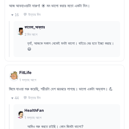
আজ আবহাওয়াটা দারুণ! ☀️ মন ভালো করার মতো একটা দিন।
💬 উত্তর দিন
♥ 16
ফাতেমা_আক্তার
2 দিন আগে
হ্যাঁ, আজকে সকাল থেকেই মনটা ভালো। বাইরে বের হতে ইচ্ছা করছে।
😃
FitLife
1 সপ্তাহ আগে
জিমে যাওয়া শুরু করেছি, শরীরটা বেশ ঝরঝরে লাগছে। ভালো একটা অভ্যাস। 💪
💬 উত্তর দিন
♥ 44
HealthFan
1 সপ্তাহ আগে
আমিও শুরু করতে চাইছি। কোন জিমটা ভালো?