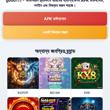
good111 - অফিসিয়াল প্ল্যাটফর্মে আমাদের অ্যাপ্লিকেশন APK ডাউনলোড,
লগইন এবং নিবন্ধন করুন সহজে।
APK ডাউনলোড
এখনই নিবন্ধন করুন
অন্যান্য জনপ্রিয় ব্র্যান্ড
BDPOP
BD188
KX8