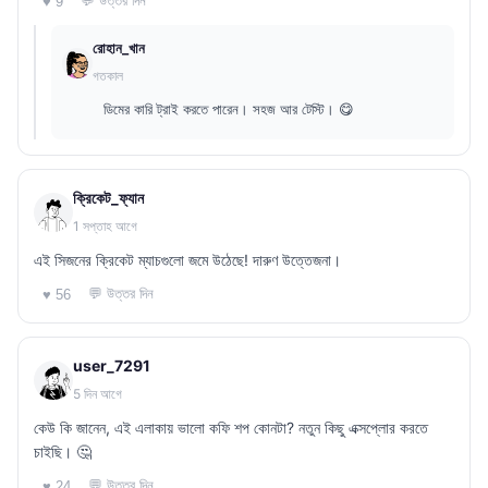
💬 উত্তর দিন
♥ 9
রোহান_খান
গতকাল
ডিমের কারি ট্রাই করতে পারেন। সহজ আর টেস্টি। 😋
ক্রিকেট_ফ্যান
1 সপ্তাহ আগে
এই সিজনের ক্রিকেট ম্যাচগুলো জমে উঠেছে! দারুণ উত্তেজনা।
💬 উত্তর দিন
♥ 56
user_7291
5 দিন আগে
কেউ কি জানেন, এই এলাকায় ভালো কফি শপ কোনটা? নতুন কিছু এক্সপ্লোর করতে
চাইছি। 🤔
💬 উত্তর দিন
♥ 24