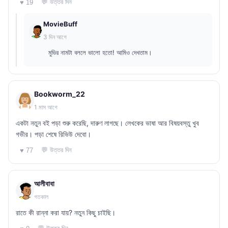
💬 উত্তর দিন
♥ 19
MovieBuff
3 দিন আগে
মুভির নামটা বললে ভালো হতো! আমিও দেখতাম।
Bookworm_22
1 মাস আগে
একটা নতুন বই পড়া শুরু করেছি, দারুণ লাগছে। লেখকের ভাষা আর বিষয়বস্তু খুব
গভীর। পড়া শেষে রিভিউ দেবো।
💬 উত্তর দিন
♥ 77
আলীবাবা
গতকাল
রাতে কী রান্না করা যায়? নতুন কিছু চাইছি।