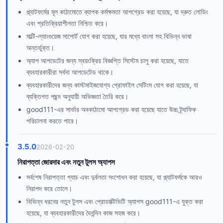
প্ল্যাটফর্মের মূল কাঠামোতে ব্যাপক কর্মক্ষমতা আপগ্রেড করা হয়েছে, যা দ্রুত লোডিং
এবং প্রতিক্রিয়াশীলতা নিশ্চিত করে।
মাল্টি-ল্যাংগুয়েজ সাপোর্ট যোগ করা হয়েছে, যার মধ্যে বাংলা সহ বিভিন্ন ভাষা
অন্তর্ভুক্ত।
অ্যাপ আপডেটের জন্য স্বয়ংক্রিয় বিজ্ঞপ্তি সিস্টেম চালু করা হয়েছে, যাতে
ব্যবহারকারীরা সর্বদা আপডেটেড থাকে।
ব্যবহারকারীদের জন্য কাস্টমাইজযোগ্য প্রোফাইল সেটিংস যোগ করা হয়েছে, যা
ব্যক্তিগত পছন্দ অনুযায়ী অভিজ্ঞতা তৈরি করে।
good111-এর সার্ভার অবকাঠামো আপগ্রেড করা হয়েছে যাতে উচ্চ ট্র্যাফিক
পরিচালনা করতে পারে।
3.5.0
2026-02-20
নিরাপত্তা জোরদার এবং নতুন টুলস অ্যাপস
সর্বশেষ নিরাপত্তা প্যাচ এবং দুর্বলতা সংশোধন করা হয়েছে, যা প্ল্যাটফর্মকে আরও
নিরাপদ করে তোলে।
বিভিন্ন ধরনের নতুন টুলস এবং প্রোডাক্টিভিটি অ্যাপস good111-এ যুক্ত করা
হয়েছে, যা ব্যবহারকারীদের দৈনন্দিন কাজ সহজ করে।