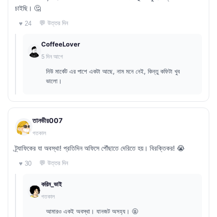
চাইছি। 🤔
💬 উত্তর দিন
♥ 24
CoffeeLover
5 দিন আগে
নিউ মার্কেট এর পাশে একটা আছে, নাম মনে নেই, কিন্তু কফিটা খুব
ভালো।
তানভীর007
গতকাল
ট্র্যাফিকের যা অবস্থা! প্রতিদিন অফিসে পৌঁছাতে দেরিতে হয়। বিরক্তিকর! 😭
💬 উত্তর দিন
♥ 30
করিম_ভাই
গতকাল
আমারও একই অবস্থা। যানজট অসহ্য। 🤬