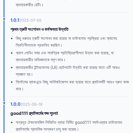
ব্যবহারকারীর রেটিং।
1.0.1
2025-07-05
প্রথম ত্রুটি সংশোধন ও কর্মক্ষমতা উন্নতি
কিছু গুরুতর ত্রুটি সংশোধন করা হয়েছে যা ডাউনলোড প্রক্রিয়া এবং অ্যাপের
স্থিতিশীলতাকে প্রভাবিত করছিল।
অ্যাপ লোডিং সময় এবং সামগ্রিক প্রতিক্রিয়াশীলতা উন্নত করা হয়েছে, যা
ব্যবহারকারীর অভিজ্ঞতাকে মসৃণ করে।
ব্যবহারকারীর ইন্টারফেসের (UI) ছোটখাটো উন্নতি করা হয়েছে যাতে এটি আরও
স্বজ্ঞাত হয়।
সিস্টেমের ব্যাকএন্ডে কিছু অপ্টিমাইজেশন করা হয়েছে যাতে প্ল্যাটফর্মটি আরও দ্রুত কাজ
করে।
1.0.0
2025-06-18
good111 প্ল্যাটফর্মের শুভ সূচনা!
অগ্রদূত টেকনোলজিস লিমিটেড দ্বারা নির্মিত good111 সফটওয়্যার ডাউনলোড
প্ল্যাটফর্মের প্রাথমিক সংস্করণ চালু করা হয়েছে।