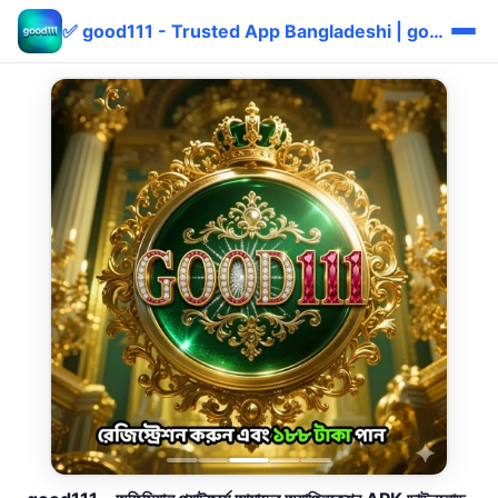
✅ good111 - Trusted App Bangladeshi | good111 bKash বোনাস