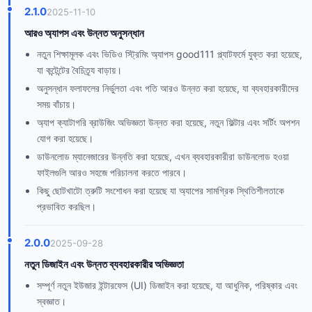
2.1.0
2025-11-10
আরও অ্যাপস এবং উন্নত অনুসন্ধান
নতুন শিক্ষামূলক এবং ভিডিও স্ট্রিমিং অ্যাপস good111 প্ল্যাটফর্মে যুক্ত করা হয়েছে,
যা কন্টেন্টের বৈচিত্র্য বাড়ায়।
অনুসন্ধান ফলাফলের নির্ভুলতা এবং গতি আরও উন্নত করা হয়েছে, যা ব্যবহারকারীদের
সময় বাঁচায়।
অ্যাপ ক্যাটাগরি ব্রাউজিং অভিজ্ঞতা উন্নত করা হয়েছে, নতুন ফিল্টার এবং সর্টিং অপশন
যোগ করা হয়েছে।
ডাউনলোড ম্যানেজারের উন্নতি করা হয়েছে, এখন ব্যবহারকারীরা ডাউনলোড হওয়া
ফাইলগুলি আরও সহজে পরিচালনা করতে পারবে।
কিছু ছোটখাটো ত্রুটি সংশোধন করা হয়েছে যা অ্যাপের সামগ্রিক স্থিতিশীলতাকে
প্রভাবিত করছিল।
2.0.0
2025-09-28
নতুন ডিজাইন এবং উন্নত ব্যবহারকারীর অভিজ্ঞতা
সম্পূর্ণ নতুন ইউজার ইন্টারফেস (UI) ডিজাইন করা হয়েছে, যা আধুনিক, পরিষ্কার এবং
স্বজ্ঞাত।