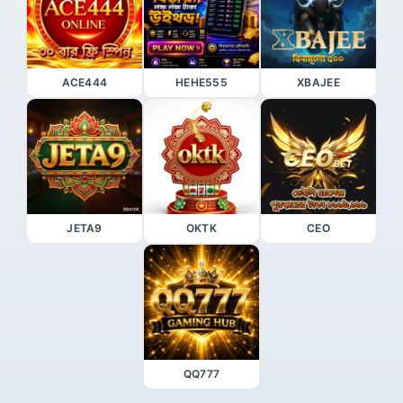
ACE444
HEHE555
XBAJEE
JETA9
OKTK
CEO
QQ777