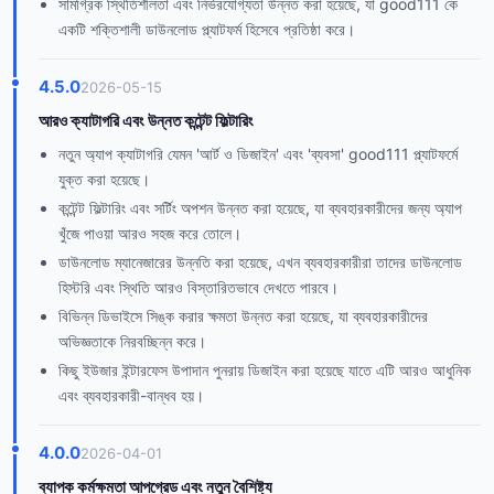
সামগ্রিক স্থিতিশীলতা এবং নির্ভরযোগ্যতা উন্নত করা হয়েছে, যা good111 কে
একটি শক্তিশালী ডাউনলোড প্ল্যাটফর্ম হিসেবে প্রতিষ্ঠা করে।
4.5.0
2026-05-15
আরও ক্যাটাগরি এবং উন্নত কন্টেন্ট ফিল্টারিং
নতুন অ্যাপ ক্যাটাগরি যেমন 'আর্ট ও ডিজাইন' এবং 'ব্যবসা' good111 প্ল্যাটফর্মে
যুক্ত করা হয়েছে।
কন্টেন্ট ফিল্টারিং এবং সর্টিং অপশন উন্নত করা হয়েছে, যা ব্যবহারকারীদের জন্য অ্যাপ
খুঁজে পাওয়া আরও সহজ করে তোলে।
ডাউনলোড ম্যানেজারের উন্নতি করা হয়েছে, এখন ব্যবহারকারীরা তাদের ডাউনলোড
হিস্টরি এবং স্থিতি আরও বিস্তারিতভাবে দেখতে পারবে।
বিভিন্ন ডিভাইসে সিঙ্ক করার ক্ষমতা উন্নত করা হয়েছে, যা ব্যবহারকারীদের
অভিজ্ঞতাকে নিরবচ্ছিন্ন করে।
কিছু ইউজার ইন্টারফেস উপাদান পুনরায় ডিজাইন করা হয়েছে যাতে এটি আরও আধুনিক
এবং ব্যবহারকারী-বান্ধব হয়।
4.0.0
2026-04-01
ব্যাপক কর্মক্ষমতা আপগ্রেড এবং নতুন বৈশিষ্ট্য