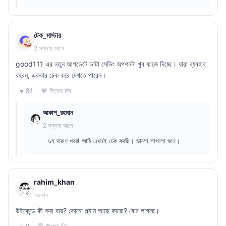
টেক_মাস্টার
2 সপ্তাহ আগে
good111 এর নতুন আপডেটে ডাটা সেভিং অপশনটা খুব কাজে দিচ্ছে। যারা ব্যবহার
করেন, একবার চেক করে দেখতে পারেন।
💬 উত্তর দিন
♥ 84
আকাশ_রহমান
2 সপ্তাহ আগে
ওহ দারুণ খবর! আমি এখনই চেক করছি। ভালো লাগলো শুনে।
rahim_khan
গতকাল
উইকেন্ডে কী করা যায়? কোনো প্ল্যান আছে কারো? বোর লাগছে।