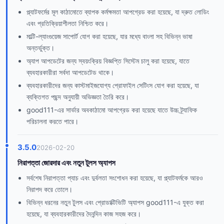
প্ল্যাটফর্মের মূল কাঠামোতে ব্যাপক কর্মক্ষমতা আপগ্রেড করা হয়েছে, যা দ্রুত লোডিং
এবং প্রতিক্রিয়াশীলতা নিশ্চিত করে।
মাল্টি-ল্যাংগুয়েজ সাপোর্ট যোগ করা হয়েছে, যার মধ্যে বাংলা সহ বিভিন্ন ভাষা
অন্তর্ভুক্ত।
অ্যাপ আপডেটের জন্য স্বয়ংক্রিয় বিজ্ঞপ্তি সিস্টেম চালু করা হয়েছে, যাতে
ব্যবহারকারীরা সর্বদা আপডেটেড থাকে।
ব্যবহারকারীদের জন্য কাস্টমাইজযোগ্য প্রোফাইল সেটিংস যোগ করা হয়েছে, যা
ব্যক্তিগত পছন্দ অনুযায়ী অভিজ্ঞতা তৈরি করে।
good111-এর সার্ভার অবকাঠামো আপগ্রেড করা হয়েছে যাতে উচ্চ ট্র্যাফিক
পরিচালনা করতে পারে।
3.5.0
2026-02-20
নিরাপত্তা জোরদার এবং নতুন টুলস অ্যাপস
সর্বশেষ নিরাপত্তা প্যাচ এবং দুর্বলতা সংশোধন করা হয়েছে, যা প্ল্যাটফর্মকে আরও
নিরাপদ করে তোলে।
বিভিন্ন ধরনের নতুন টুলস এবং প্রোডাক্টিভিটি অ্যাপস good111-এ যুক্ত করা
হয়েছে, যা ব্যবহারকারীদের দৈনন্দিন কাজ সহজ করে।