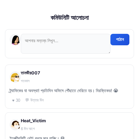
কমিউনিটি আলোচনা
পাঠান
তানভীর007
গতকাল
ট্র্যাফিকের যা অবস্থা! প্রতিদিন অফিসে পৌঁছাতে দেরিতে হয়। বিরক্তিকর! 😭
💬 উত্তর দিন
♥ 30
Heat_Victim
6 দিন আগে
ইলেক্ট্রিসিটি নেই! গরমে মরে যাচ্ছি। 💀