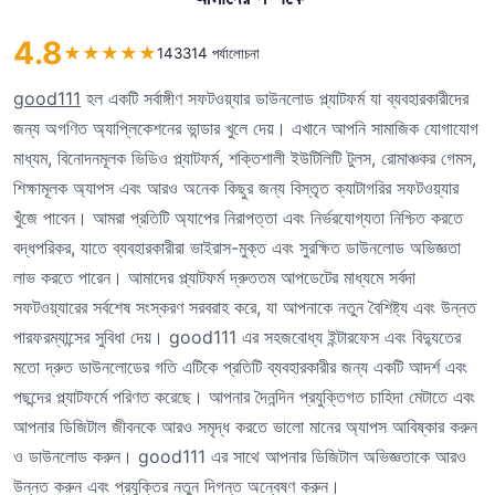
4.8
★
★
★
★
★
143314 পর্যালোচনা
good111
হল একটি সর্বাঙ্গীণ সফটওয়্যার ডাউনলোড প্ল্যাটফর্ম যা ব্যবহারকারীদের
জন্য অগণিত অ্যাপ্লিকেশনের ভান্ডার খুলে দেয়। এখানে আপনি সামাজিক যোগাযোগ
মাধ্যম, বিনোদনমূলক ভিডিও প্ল্যাটফর্ম, শক্তিশালী ইউটিলিটি টুলস, রোমাঞ্চকর গেমস,
শিক্ষামূলক অ্যাপস এবং আরও অনেক কিছুর জন্য বিস্তৃত ক্যাটাগরির সফটওয়্যার
খুঁজে পাবেন। আমরা প্রতিটি অ্যাপের নিরাপত্তা এবং নির্ভরযোগ্যতা নিশ্চিত করতে
বদ্ধপরিকর, যাতে ব্যবহারকারীরা ভাইরাস-মুক্ত এবং সুরক্ষিত ডাউনলোড অভিজ্ঞতা
লাভ করতে পারেন। আমাদের প্ল্যাটফর্ম দ্রুততম আপডেটের মাধ্যমে সর্বদা
সফটওয়্যারের সর্বশেষ সংস্করণ সরবরাহ করে, যা আপনাকে নতুন বৈশিষ্ট্য এবং উন্নত
পারফরম্যান্সের সুবিধা দেয়। good111 এর সহজবোধ্য ইন্টারফেস এবং বিদ্যুতের
মতো দ্রুত ডাউনলোডের গতি এটিকে প্রতিটি ব্যবহারকারীর জন্য একটি আদর্শ এবং
পছন্দের প্ল্যাটফর্মে পরিণত করেছে। আপনার দৈনন্দিন প্রযুক্তিগত চাহিদা মেটাতে এবং
আপনার ডিজিটাল জীবনকে আরও সমৃদ্ধ করতে ভালো মানের অ্যাপস আবিষ্কার করুন
ও ডাউনলোড করুন। good111 এর সাথে আপনার ডিজিটাল অভিজ্ঞতাকে আরও
উন্নত করুন এবং প্রযুক্তির নতুন দিগন্ত অন্বেষণ করুন।