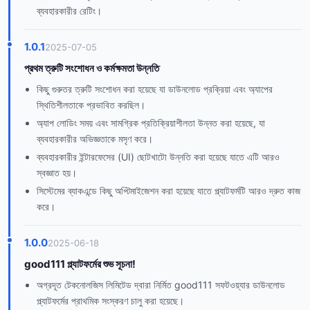
ব্যবহারকারীর রেটিং।
1.0.1
2025-07-05
প্রথম ত্রুটি সংশোধন ও কর্মক্ষমতা উন্নতি
কিছু গুরুতর ত্রুটি সংশোধন করা হয়েছে যা ডাউনলোড প্রক্রিয়া এবং অ্যাপের
স্থিতিশীলতাকে প্রভাবিত করছিল।
অ্যাপ লোডিং সময় এবং সামগ্রিক প্রতিক্রিয়াশীলতা উন্নত করা হয়েছে, যা
ব্যবহারকারীর অভিজ্ঞতাকে মসৃণ করে।
ব্যবহারকারীর ইন্টারফেসের (UI) ছোটখাটো উন্নতি করা হয়েছে যাতে এটি আরও
স্বজ্ঞাত হয়।
সিস্টেমের ব্যাকএন্ডে কিছু অপ্টিমাইজেশন করা হয়েছে যাতে প্ল্যাটফর্মটি আরও দ্রুত কাজ
করে।
1.0.0
2025-06-18
good111 প্ল্যাটফর্মের শুভ সূচনা!
অগ্রদূত টেকনোলজিস লিমিটেড দ্বারা নির্মিত good111 সফটওয়্যার ডাউনলোড
প্ল্যাটফর্মের প্রাথমিক সংস্করণ চালু করা হয়েছে।