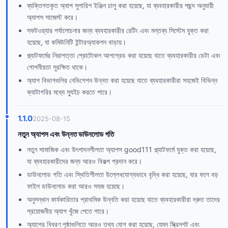
ব্যক্তিগতকৃত অ্যাপ সুপারিশ ইঞ্জিন চালু করা হয়েছে, যা ব্যবহারকারীর পছন্দ অনুযায়ী
অ্যাপস সাজেস্ট করে।
সফটওয়্যার পর্যালোচনার জন্য ব্যবহারকারীর রেটিং এবং মন্তব্য সিস্টেম যুক্ত করা
হয়েছে, যা কমিউনিটি ইন্টারঅ্যাকশন বাড়ায়।
প্ল্যাটফর্মের নিরাপত্তা প্রোটোকল আপগ্রেড করা হয়েছে যাতে ব্যবহারকারীর ডেটা এবং
গোপনীয়তা সুরক্ষিত থাকে।
অ্যাপ বিভাগগুলির নেভিগেশন উন্নত করা হয়েছে যাতে ব্যবহারকারীরা সহজেই বিভিন্ন
ক্যাটাগরির মধ্যে স্যুইচ করতে পারে।
1.1.0
2025-08-15
নতুন অ্যাপস এবং উন্নত ডাউনলোড গতি
নতুন সামাজিক এবং উৎপাদনশীলতা অ্যাপস good111 প্ল্যাটফর্মে যুক্ত করা হয়েছে,
যা ব্যবহারকারীদের জন্য আরও বিকল্প প্রদান করে।
ডাউনলোড গতি এবং স্থিতিশীলতা উল্লেখযোগ্যভাবে বৃদ্ধি করা হয়েছে, যার ফলে বড়
ফাইল ডাউনলোড করা আরও সহজ হয়েছে।
অনুসন্ধান কার্যকারিতার প্রাথমিক উন্নতি করা হয়েছে যাতে ব্যবহারকারীরা দ্রুত তাদের
প্রয়োজনীয় অ্যাপ খুঁজে পেতে পারে।
অ্যাপের বিবরণ পৃষ্ঠাগুলিতে আরও তথ্য যোগ করা হয়েছে, যেমন স্ক্রিনশট এবং