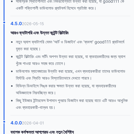
সামগ্রিক স্থিতিশীলতা এবং নির্ভরযোগ্যতা উন্নত করা হয়েছে, যা good111 কে
একটি শক্তিশালী ডাউনলোড প্ল্যাটফর্ম হিসেবে প্রতিষ্ঠা করে।
4.5.0
2026-05-15
আরও ক্যাটাগরি এবং উন্নত কন্টেন্ট ফিল্টারিং
নতুন অ্যাপ ক্যাটাগরি যেমন 'আর্ট ও ডিজাইন' এবং 'ব্যবসা' good111 প্ল্যাটফর্মে
যুক্ত করা হয়েছে।
কন্টেন্ট ফিল্টারিং এবং সর্টিং অপশন উন্নত করা হয়েছে, যা ব্যবহারকারীদের জন্য অ্যাপ
খুঁজে পাওয়া আরও সহজ করে তোলে।
ডাউনলোড ম্যানেজারের উন্নতি করা হয়েছে, এখন ব্যবহারকারীরা তাদের ডাউনলোড
হিস্টরি এবং স্থিতি আরও বিস্তারিতভাবে দেখতে পারবে।
বিভিন্ন ডিভাইসে সিঙ্ক করার ক্ষমতা উন্নত করা হয়েছে, যা ব্যবহারকারীদের
অভিজ্ঞতাকে নিরবচ্ছিন্ন করে।
কিছু ইউজার ইন্টারফেস উপাদান পুনরায় ডিজাইন করা হয়েছে যাতে এটি আরও আধুনিক
এবং ব্যবহারকারী-বান্ধব হয়।
4.0.0
2026-04-01
ব্যাপক কর্মক্ষমতা আপগ্রেড এবং নতুন বৈশিষ্ট্য