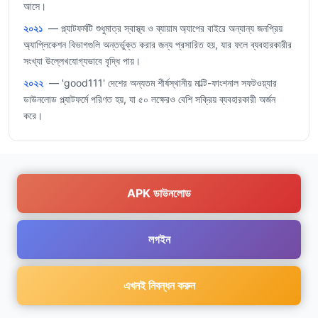
আসে।
২০২১
— প্ল্যাটফর্মটি শুধুমাত্র স্বাস্থ্য ও ব্যায়াম অ্যাপের বাইরে অন্যান্য জনপ্রিয়
অ্যাপ্লিকেশন বিভাগগুলি অন্তর্ভুক্ত করার জন্য প্রসারিত হয়, যার ফলে ব্যবহারকারীর
সংখ্যা উল্লেখযোগ্যভাবে বৃদ্ধি পায়।
২০২২
— 'good111' দেশের অন্যতম শীর্ষস্থানীয় মাল্টি-ফাংশনাল সফটওয়্যার
ডাউনলোড প্ল্যাটফর্মে পরিণত হয়, যা ৫০ লক্ষেরও বেশি সক্রিয় ব্যবহারকারী অর্জন
করে।
APK ডাউনলোড
লগইন
এখনই নিবন্ধন করুন