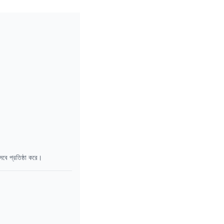
বে প্রতিষ্ঠা করে।