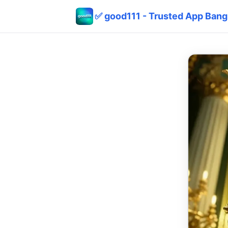
✅ good111 - Trusted App Bangl