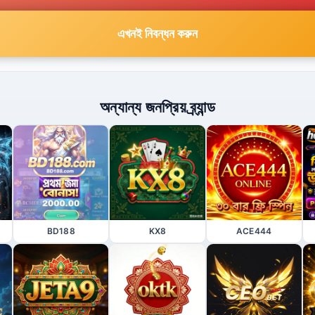
এখনই নিবন্ধন করুন
অন্যান্য জনপ্রিয় ব্র্যান্ড
BD188
KX8
ACE444