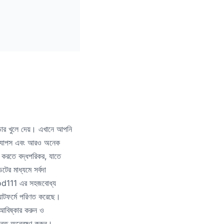
ন্ডার খুলে দেয়। এখানে আপনি
লক অ্যাপস এবং আরও অনেক
িত করতে বদ্ধপরিকর, যাতে
ের মাধ্যমে সর্বদা
 good111 এর সহজবোধ্য
্যাটফর্মে পরিণত করেছে।
আবিষ্কার করুন ও
ন্ত অন্বেষণ করুন।