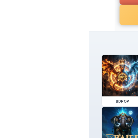
BDPOP