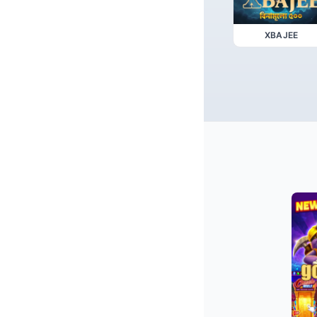
XBAJEE