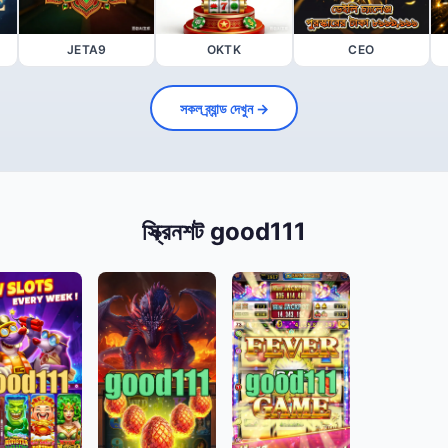
JETA9
OKTK
CEO
সকল ব্র্যান্ড দেখুন →
স্ক্রিনশট good111