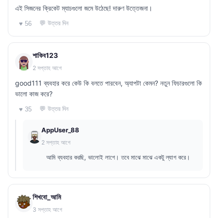
এই সিজনের ক্রিকেট ম্যাচগুলো জমে উঠেছে! দারুণ উত্তেজনা।
💬 উত্তর দিন
♥ 56
শাকিব123
2 সপ্তাহ আগে
good111 ব্যবহার করে কেউ কি বলতে পারবেন, অ্যাপটা কেমন? নতুন ফিচারগুলো কি
ভালো কাজ করে?
💬 উত্তর দিন
♥ 35
AppUser_88
2 সপ্তাহ আগে
আমি ব্যবহার করছি, ভালোই লাগে। তবে মাঝে মাঝে একটু ল্যাগ করে।
শিখবো_আমি
3 সপ্তাহ আগে