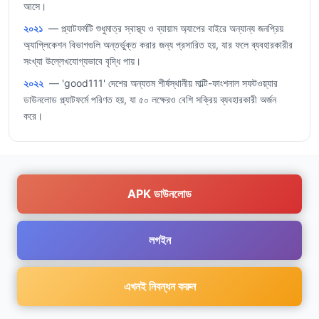
আসে।
২০২১
— প্ল্যাটফর্মটি শুধুমাত্র স্বাস্থ্য ও ব্যায়াম অ্যাপের বাইরে অন্যান্য জনপ্রিয়
অ্যাপ্লিকেশন বিভাগগুলি অন্তর্ভুক্ত করার জন্য প্রসারিত হয়, যার ফলে ব্যবহারকারীর
সংখ্যা উল্লেখযোগ্যভাবে বৃদ্ধি পায়।
২০২২
— 'good111' দেশের অন্যতম শীর্ষস্থানীয় মাল্টি-ফাংশনাল সফটওয়্যার
ডাউনলোড প্ল্যাটফর্মে পরিণত হয়, যা ৫০ লক্ষেরও বেশি সক্রিয় ব্যবহারকারী অর্জন
করে।
APK ডাউনলোড
লগইন
এখনই নিবন্ধন করুন