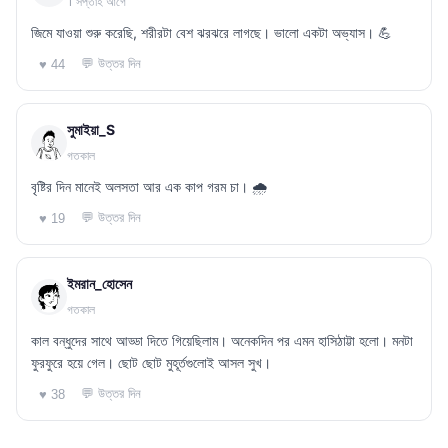
1 সপ্তাহ আগে
জিমে যাওয়া শুরু করেছি, শরীরটা বেশ ঝরঝরে লাগছে। ভালো একটা অভ্যাস। 💪
💬 উত্তর দিন
♥ 44
সুমাইয়া_S
গতকাল
বৃষ্টির দিন মানেই অলসতা আর এক কাপ গরম চা। 🌧️
💬 উত্তর দিন
♥ 19
ইমরান_হোসেন
গতকাল
কাল বন্ধুদের সাথে আড্ডা দিতে গিয়েছিলাম। অনেকদিন পর এমন হাসিঠাট্টা হলো। মনটা
ফুরফুরে হয়ে গেল। ছোট ছোট মুহূর্তগুলোই আসল সুখ।
💬 উত্তর দিন
♥ 38