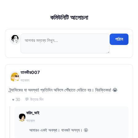
কমিউনিটি আলোচনা
পাঠান
তানভীর007
গতকাল
ট্র্যাফিকের যা অবস্থা! প্রতিদিন অফিসে পৌঁছাতে দেরিতে হয়। বিরক্তিকর! 😭
💬 উত্তর দিন
♥ 30
করিম_ভাই
গতকাল
আমারও একই অবস্থা। যানজট অসহ্য। 🤬