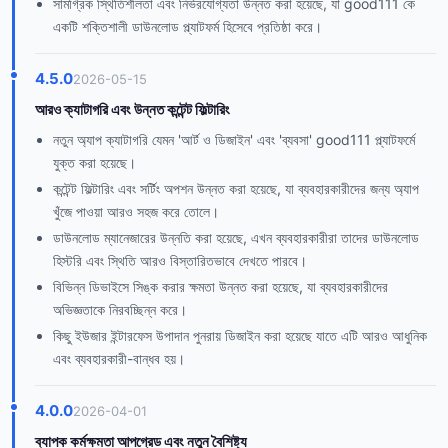
সামগ্রিক স্থিতিশীলতা এবং নির্ভরযোগ্যতা উন্নত করা হয়েছে, যা good111 কে
একটি শক্তিশালী ডাউনলোড প্ল্যাটফর্ম হিসেবে প্রতিষ্ঠা করে।
4.5.0
2026-05-15
আরও ক্যাটাগরি এবং উন্নত কন্টেন্ট ফিল্টারিং
নতুন অ্যাপ ক্যাটাগরি যেমন 'আর্ট ও ডিজাইন' এবং 'ব্যবসা' good111 প্ল্যাটফর্মে
যুক্ত করা হয়েছে।
কন্টেন্ট ফিল্টারিং এবং সর্টিং অপশন উন্নত করা হয়েছে, যা ব্যবহারকারীদের জন্য অ্যাপ
খুঁজে পাওয়া আরও সহজ করে তোলে।
ডাউনলোড ম্যানেজারের উন্নতি করা হয়েছে, এখন ব্যবহারকারীরা তাদের ডাউনলোড
হিস্টরি এবং স্থিতি আরও বিস্তারিতভাবে দেখতে পারবে।
বিভিন্ন ডিভাইসে সিঙ্ক করার ক্ষমতা উন্নত করা হয়েছে, যা ব্যবহারকারীদের
অভিজ্ঞতাকে নিরবচ্ছিন্ন করে।
কিছু ইউজার ইন্টারফেস উপাদান পুনরায় ডিজাইন করা হয়েছে যাতে এটি আরও আধুনিক
এবং ব্যবহারকারী-বান্ধব হয়।
4.0.0
2026-04-01
ব্যাপক কর্মক্ষমতা আপগ্রেড এবং নতুন বৈশিষ্ট্য