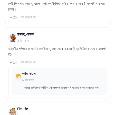
কেউ কি বলতে পারেন, ভালো স্পোকেন ইংলিশ কোচিং কোথায় আছে? অনলাইনে হলেও
চলবে।
💬 উত্তর দিন
♥ 26
ক্রুদ্ধ_ক্রেতা
4 দিন আগে
অনলাইন শপিংয়ে যা অর্ডার করেছিলাম, তার থেকে একদম ভিন্ন জিনিস এসেছে। হতাশ!
😠
💬 উত্তর দিন
♥ 14
ফকির_সাহেব
4 দিন আগে
ওদের কাস্টমার সার্ভিসে যোগাযোগ করেছেন? অনেক সময় সমাধান দেয়।
FitLife