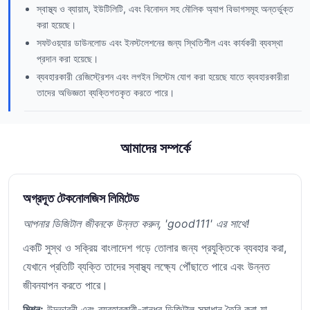
স্বাস্থ্য ও ব্যায়াম, ইউটিলিটি, এবং বিনোদন সহ মৌলিক অ্যাপ বিভাগসমূহ অন্তর্ভুক্ত
করা হয়েছে।
সফটওয়্যার ডাউনলোড এবং ইনস্টলেশনের জন্য স্থিতিশীল এবং কার্যকরী ব্যবস্থা
প্রদান করা হয়েছে।
ব্যবহারকারী রেজিস্ট্রেশন এবং লগইন সিস্টেম যোগ করা হয়েছে যাতে ব্যবহারকারীরা
তাদের অভিজ্ঞতা ব্যক্তিগতকৃত করতে পারে।
আমাদের সম্পর্কে
অগ্রদূত টেকনোলজিস লিমিটেড
আপনার ডিজিটাল জীবনকে উন্নত করুন, 'good111' এর সাথে!
একটি সুস্থ ও সক্রিয় বাংলাদেশ গড়ে তোলার জন্য প্রযুক্তিকে ব্যবহার করা,
যেখানে প্রতিটি ব্যক্তি তাদের স্বাস্থ্য লক্ষ্যে পৌঁছাতে পারে এবং উন্নত
জীবনযাপন করতে পারে।
মিশন:
উদ্ভাবনী এবং ব্যবহারকারী-বান্ধব ডিজিটাল সমাধান তৈরি করা যা