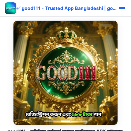
✅ good111 - Trusted App Bangladeshi | good111 bKash বোনাস