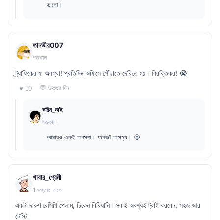
ভালো।
তানভীর007
গতকাল
ট্র্যাফিকের যা অবস্থা! প্রতিদিন অফিসে পৌঁছাতে দেরিতে হয়। বিরক্তিকর! 😭
💬 উত্তর দিন
♥ 30
করিম_ভাই
গতকাল
আমারও একই অবস্থা। যানজট অসহ্য। 🤬
খাবার_প্রেমী
1 সপ্তাহ আগে
একটা দারুণ রেসিপি পেলাম, চিকেন বিরিয়ানি। সবাই অবশ্যই ট্রাই করবেন, সহজ আর
টেস্টি!