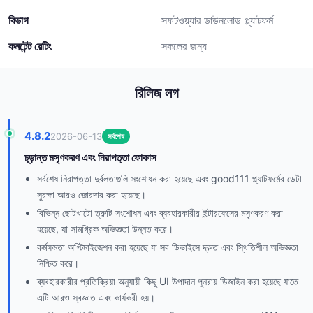
বিভাগ
সফটওয়্যার ডাউনলোড প্ল্যাটফর্ম
কনটেন্ট রেটিং
সকলের জন্য
রিলিজ লগ
4.8.2
2026-06-13
সর্বশেষ
চূড়ান্ত মসৃণকরণ এবং নিরাপত্তা ফোকাস
সর্বশেষ নিরাপত্তা দুর্বলতাগুলি সংশোধন করা হয়েছে এবং good111 প্ল্যাটফর্মের ডেটা
সুরক্ষা আরও জোরদার করা হয়েছে।
বিভিন্ন ছোটখাটো ত্রুটি সংশোধন এবং ব্যবহারকারীর ইন্টারফেসের মসৃণকরণ করা
হয়েছে, যা সামগ্রিক অভিজ্ঞতা উন্নত করে।
কর্মক্ষমতা অপ্টিমাইজেশন করা হয়েছে যা সব ডিভাইসে দ্রুত এবং স্থিতিশীল অভিজ্ঞতা
নিশ্চিত করে।
ব্যবহারকারীর প্রতিক্রিয়া অনুযায়ী কিছু UI উপাদান পুনরায় ডিজাইন করা হয়েছে যাতে
এটি আরও স্বজ্ঞাত এবং কার্যকরী হয়।