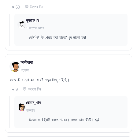
💬 উত্তর দিন
♥ 60
নুসরাত_N
1 সপ্তাহ আগে
রেসিপিটা কি শেয়ার করা যাবে? খুব ভালো হয়!
আলীবাবা
গতকাল
রাতে কী রান্না করা যায়? নতুন কিছু চাইছি।
💬 উত্তর দিন
♥ 9
রোহান_খান
গতকাল
ডিমের কারি ট্রাই করতে পারেন। সহজ আর টেস্টি। 😋