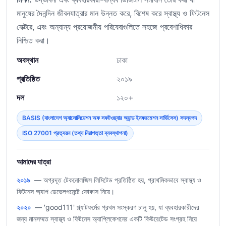
মানুষের দৈনন্দিন জীবনযাত্রার মান উন্নত করে, বিশেষ করে স্বাস্থ্য ও ফিটনেস
সেক্টরে, এবং অন্যান্য প্রয়োজনীয় পরিষেবাগুলিতে সহজে প্রবেশাধিকার
নিশ্চিত করা।
অবস্থান
ঢাকা
প্রতিষ্ঠিত
২০১৯
দল
১২০+
BASIS (বাংলাদেশ অ্যাসোসিয়েশন অফ সফটওয়্যার অ্যান্ড ইনফরমেশন সার্ভিসেস) সদস্যপদ
ISO 27001 প্রত্যয়ন (তথ্য নিরাপত্তা ব্যবস্থাপনা)
আমাদের যাত্রা
২০১৯
— অগ্রদূত টেকনোলজিস লিমিটেড প্রতিষ্ঠিত হয়, প্রাথমিকভাবে স্বাস্থ্য ও
ফিটনেস অ্যাপ ডেভেলপমেন্টে ফোকাস নিয়ে।
২০২০
— 'good111' প্ল্যাটফর্মের প্রথম সংস্করণ চালু হয়, যা ব্যবহারকারীদের
জন্য মানসম্মত স্বাস্থ্য ও ফিটনেস অ্যাপ্লিকেশনের একটি কিউরেটেড সংগ্রহ নিয়ে