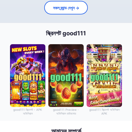
সকল ব্র্যান্ড দেখুন →
স্ক্রিনশট good111
good111 স্ক্রিনশট - APK
good111 Preview -
good111 স্ক্রিনশট অফিসিয়াল
অফিসিয়াল
অফিসিয়াল ডাউনলোড
APK
আমাদের সম্পর্কে