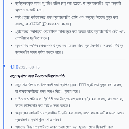
ব্যক্তিগতকৃত অ্যাপ সুপারিশ ইঞ্জিন চালু করা হয়েছে, যা ব্যবহারকারীর পছন্দ অনুযায়ী
অ্যাপস সাজেস্ট করে।
সফটওয়্যার পর্যালোচনার জন্য ব্যবহারকারীর রেটিং এবং মন্তব্য সিস্টেম যুক্ত করা
হয়েছে, যা কমিউনিটি ইন্টারঅ্যাকশন বাড়ায়।
প্ল্যাটফর্মের নিরাপত্তা প্রোটোকল আপগ্রেড করা হয়েছে যাতে ব্যবহারকারীর ডেটা এবং
গোপনীয়তা সুরক্ষিত থাকে।
অ্যাপ বিভাগগুলির নেভিগেশন উন্নত করা হয়েছে যাতে ব্যবহারকারীরা সহজেই বিভিন্ন
ক্যাটাগরির মধ্যে স্যুইচ করতে পারে।
1.1.0
2025-08-15
নতুন অ্যাপস এবং উন্নত ডাউনলোড গতি
নতুন সামাজিক এবং উৎপাদনশীলতা অ্যাপস good111 প্ল্যাটফর্মে যুক্ত করা হয়েছে,
যা ব্যবহারকারীদের জন্য আরও বিকল্প প্রদান করে।
ডাউনলোড গতি এবং স্থিতিশীলতা উল্লেখযোগ্যভাবে বৃদ্ধি করা হয়েছে, যার ফলে বড়
ফাইল ডাউনলোড করা আরও সহজ হয়েছে।
অনুসন্ধান কার্যকারিতার প্রাথমিক উন্নতি করা হয়েছে যাতে ব্যবহারকারীরা দ্রুত তাদের
প্রয়োজনীয় অ্যাপ খুঁজে পেতে পারে।
অ্যাপের বিবরণ পৃষ্ঠাগুলিতে আরও তথ্য যোগ করা হয়েছে, যেমন স্ক্রিনশট এবং