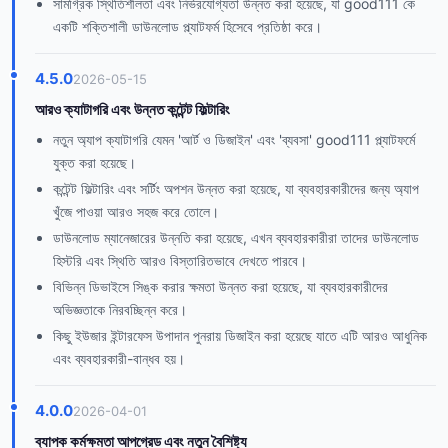
সামগ্রিক স্থিতিশীলতা এবং নির্ভরযোগ্যতা উন্নত করা হয়েছে, যা good111 কে
একটি শক্তিশালী ডাউনলোড প্ল্যাটফর্ম হিসেবে প্রতিষ্ঠা করে।
4.5.0
2026-05-15
আরও ক্যাটাগরি এবং উন্নত কন্টেন্ট ফিল্টারিং
নতুন অ্যাপ ক্যাটাগরি যেমন 'আর্ট ও ডিজাইন' এবং 'ব্যবসা' good111 প্ল্যাটফর্মে
যুক্ত করা হয়েছে।
কন্টেন্ট ফিল্টারিং এবং সর্টিং অপশন উন্নত করা হয়েছে, যা ব্যবহারকারীদের জন্য অ্যাপ
খুঁজে পাওয়া আরও সহজ করে তোলে।
ডাউনলোড ম্যানেজারের উন্নতি করা হয়েছে, এখন ব্যবহারকারীরা তাদের ডাউনলোড
হিস্টরি এবং স্থিতি আরও বিস্তারিতভাবে দেখতে পারবে।
বিভিন্ন ডিভাইসে সিঙ্ক করার ক্ষমতা উন্নত করা হয়েছে, যা ব্যবহারকারীদের
অভিজ্ঞতাকে নিরবচ্ছিন্ন করে।
কিছু ইউজার ইন্টারফেস উপাদান পুনরায় ডিজাইন করা হয়েছে যাতে এটি আরও আধুনিক
এবং ব্যবহারকারী-বান্ধব হয়।
4.0.0
2026-04-01
ব্যাপক কর্মক্ষমতা আপগ্রেড এবং নতুন বৈশিষ্ট্য