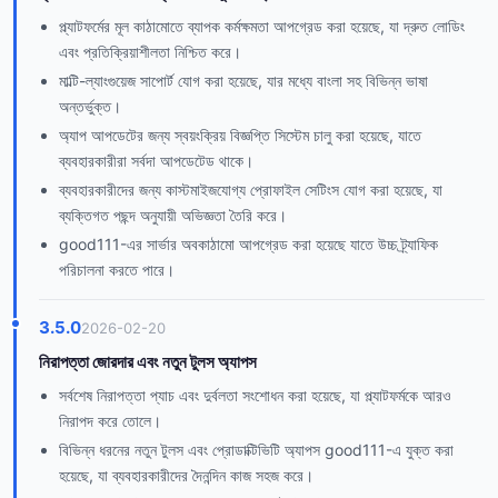
প্ল্যাটফর্মের মূল কাঠামোতে ব্যাপক কর্মক্ষমতা আপগ্রেড করা হয়েছে, যা দ্রুত লোডিং
এবং প্রতিক্রিয়াশীলতা নিশ্চিত করে।
মাল্টি-ল্যাংগুয়েজ সাপোর্ট যোগ করা হয়েছে, যার মধ্যে বাংলা সহ বিভিন্ন ভাষা
অন্তর্ভুক্ত।
অ্যাপ আপডেটের জন্য স্বয়ংক্রিয় বিজ্ঞপ্তি সিস্টেম চালু করা হয়েছে, যাতে
ব্যবহারকারীরা সর্বদা আপডেটেড থাকে।
ব্যবহারকারীদের জন্য কাস্টমাইজযোগ্য প্রোফাইল সেটিংস যোগ করা হয়েছে, যা
ব্যক্তিগত পছন্দ অনুযায়ী অভিজ্ঞতা তৈরি করে।
good111-এর সার্ভার অবকাঠামো আপগ্রেড করা হয়েছে যাতে উচ্চ ট্র্যাফিক
পরিচালনা করতে পারে।
3.5.0
2026-02-20
নিরাপত্তা জোরদার এবং নতুন টুলস অ্যাপস
সর্বশেষ নিরাপত্তা প্যাচ এবং দুর্বলতা সংশোধন করা হয়েছে, যা প্ল্যাটফর্মকে আরও
নিরাপদ করে তোলে।
বিভিন্ন ধরনের নতুন টুলস এবং প্রোডাক্টিভিটি অ্যাপস good111-এ যুক্ত করা
হয়েছে, যা ব্যবহারকারীদের দৈনন্দিন কাজ সহজ করে।