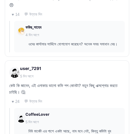
😠
💬 উত্তর দিন
♥ 14
ফকির_সাহেব
4 দিন আগে
ওদের কাস্টমার সার্ভিসে যোগাযোগ করেছেন? অনেক সময় সমাধান দেয়।
user_7291
5 দিন আগে
কেউ কি জানেন, এই এলাকায় ভালো কফি শপ কোনটা? নতুন কিছু এক্সপ্লোর করতে
চাইছি। 🤔
💬 উত্তর দিন
♥ 24
CoffeeLover
5 দিন আগে
নিউ মার্কেট এর পাশে একটা আছে, নাম মনে নেই, কিন্তু কফিটা খুব