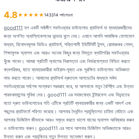
4.8
★
★
★
★
★
143314 পর্যালোচনা
good111
হল একটি সর্বাঙ্গীণ সফটওয়্যার ডাউনলোড প্ল্যাটফর্ম যা ব্যবহারকারীদের
জন্য অগণিত অ্যাপ্লিকেশনের ভান্ডার খুলে দেয়। এখানে আপনি সামাজিক যোগাযোগ
মাধ্যম, বিনোদনমূলক ভিডিও প্ল্যাটফর্ম, শক্তিশালী ইউটিলিটি টুলস, রোমাঞ্চকর গেমস,
শিক্ষামূলক অ্যাপস এবং আরও অনেক কিছুর জন্য বিস্তৃত ক্যাটাগরির সফটওয়্যার
খুঁজে পাবেন। আমরা প্রতিটি অ্যাপের নিরাপত্তা এবং নির্ভরযোগ্যতা নিশ্চিত করতে
বদ্ধপরিকর, যাতে ব্যবহারকারীরা ভাইরাস-মুক্ত এবং সুরক্ষিত ডাউনলোড অভিজ্ঞতা
লাভ করতে পারেন। আমাদের প্ল্যাটফর্ম দ্রুততম আপডেটের মাধ্যমে সর্বদা
সফটওয়্যারের সর্বশেষ সংস্করণ সরবরাহ করে, যা আপনাকে নতুন বৈশিষ্ট্য এবং উন্নত
পারফরম্যান্সের সুবিধা দেয়। good111 এর সহজবোধ্য ইন্টারফেস এবং বিদ্যুতের
মতো দ্রুত ডাউনলোডের গতি এটিকে প্রতিটি ব্যবহারকারীর জন্য একটি আদর্শ এবং
পছন্দের প্ল্যাটফর্মে পরিণত করেছে। আপনার দৈনন্দিন প্রযুক্তিগত চাহিদা মেটাতে এবং
আপনার ডিজিটাল জীবনকে আরও সমৃদ্ধ করতে ভালো মানের অ্যাপস আবিষ্কার করুন
ও ডাউনলোড করুন। good111 এর সাথে আপনার ডিজিটাল অভিজ্ঞতাকে আরও
উন্নত করুন এবং প্রযুক্তির নতুন দিগন্ত অন্বেষণ করুন।