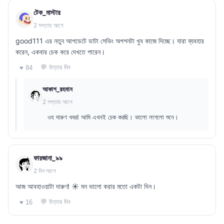
টেক_মাস্টার
2 সপ্তাহ আগে
good111 এর নতুন আপডেটে ডাটা সেভিং অপশনটা খুব কাজে দিচ্ছে। যারা ব্যবহার
করেন, একবার চেক করে দেখতে পারেন।
💬 উত্তর দিন
♥ 84
আকাশ_রহমান
2 সপ্তাহ আগে
ওহ দারুণ খবর! আমি এখনই চেক করছি। ভালো লাগলো শুনে।
ফারজানা_৯৯
2 দিন আগে
আজ আবহাওয়াটা দারুণ! ☀️ মন ভালো করার মতো একটা দিন।
💬 উত্তর দিন
♥ 16