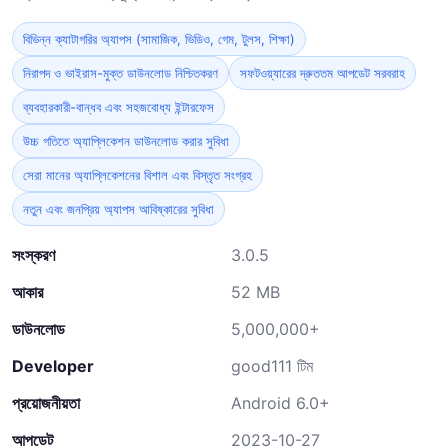
বিভিন্ন ক্যাটাগরির অ্যাপস (সামাজিক, ভিডিও, গেম, টুলস, শিক্ষা)
নিরাপদ ও ভাইরাস-মুক্ত ডাউনলোড নিশ্চিতকরণ
সফটওয়্যারের দ্রুততম আপডেট সরবরাহ
ব্যবহারকারী-বান্ধব এবং সহজবোধ্য ইন্টারফেস
উচ্চ গতিতে অ্যাপ্লিকেশন ডাউনলোড করার সুবিধা
সেরা মানের অ্যাপ্লিকেশনের বিশাল এবং বিস্তৃত সংগ্রহ
নতুন এবং জনপ্রিয় অ্যাপস আবিষ্কারের সুবিধা
সংস্করণ
3.0.5
আকার
52 MB
ডাউনলোড
5,000,000+
Developer
good111 টিম
প্রয়োজনীয়তা
Android 6.0+
আপডেট
2023-10-27