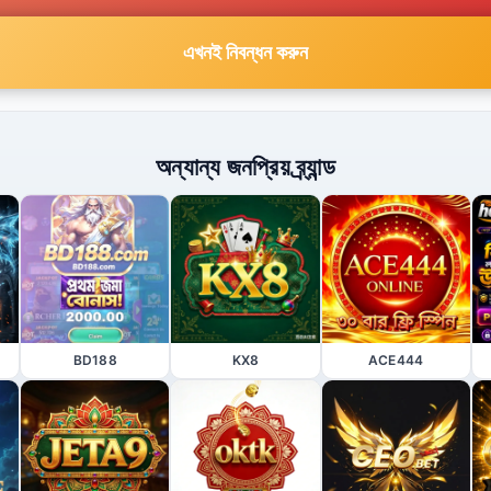
এখনই নিবন্ধন করুন
অন্যান্য জনপ্রিয় ব্র্যান্ড
BD188
KX8
ACE444