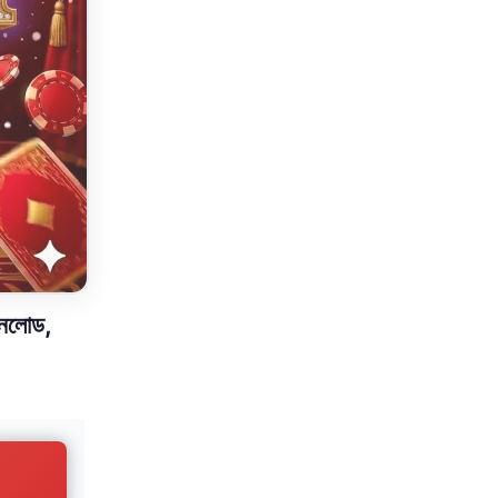
উনলোড,