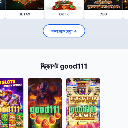
JETA9
OKTK
CEO
সকল ব্র্যান্ড দেখুন →
স্ক্রিনশট good111