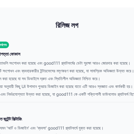
রিলিজ লগ
সর্বশেষ
রাপত্তা ফোকাস
্বলতাগুলি সংশোধন করা হয়েছে এবং good111 প্ল্যাটফর্মের ডেটা সুরক্ষা আরও জোরদার করা হয়েছে।
টি সংশোধন এবং ব্যবহারকারীর ইন্টারফেসের মসৃণকরণ করা হয়েছে, যা সামগ্রিক অভিজ্ঞতা উন্নত করে।
শন করা হয়েছে যা সব ডিভাইসে দ্রুত এবং স্থিতিশীল অভিজ্ঞতা নিশ্চিত করে।
িয়া অনুযায়ী কিছু UI উপাদান পুনরায় ডিজাইন করা হয়েছে যাতে এটি আরও স্বজ্ঞাত এবং কার্যকরী হয়।
 এবং নির্ভরযোগ্যতা উন্নত করা হয়েছে, যা good111 কে একটি শক্তিশালী ডাউনলোড প্ল্যাটফর্ম হিসে
্টেন্ট ফিল্টারিং
যেমন 'আর্ট ও ডিজাইন' এবং 'ব্যবসা' good111 প্ল্যাটফর্মে যুক্ত করা হয়েছে।