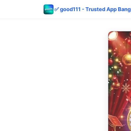
✅ good111 - Trusted App Bangl