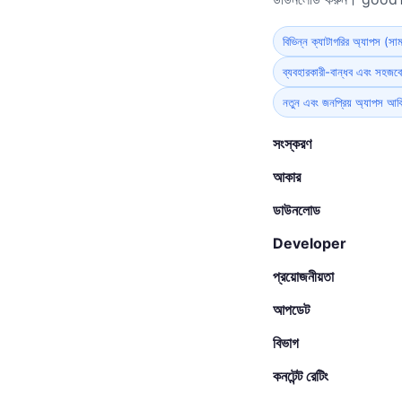
বিভিন্ন ক্যাটাগরির অ্যাপস (সা
ব্যবহারকারী-বান্ধব এবং সহজবো
নতুন এবং জনপ্রিয় অ্যাপস আবিষ
সংস্করণ
আকার
ডাউনলোড
Developer
প্রয়োজনীয়তা
আপডেট
বিভাগ
কনটেন্ট রেটিং