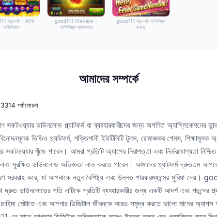
1 স্ক্রিনশট - APK
good111 Preview -
good111 স্ক্রিনশট অফিসিয়াল
অফিসিয়াল
অফিসিয়াল ডাউনলোড
APK
আমাদের সম্পর্কে
3314 পর্যালোচনা
গীণ সফটওয়্যার ডাউনলোড প্ল্যাটফর্ম যা ব্যবহারকারীদের জন্য অগণিত অ্যাপ্লিকেশনের ভা
িনোদনমূলক ভিডিও প্ল্যাটফর্ম, শক্তিশালী ইউটিলিটি টুলস, রোমাঞ্চকর গেমস, শিক্ষামূ
রির সফটওয়্যার খুঁজে পাবেন। আমরা প্রতিটি অ্যাপের নিরাপত্তা এবং নির্ভরযোগ্যতা নিশ্চ
ত এবং সুরক্ষিত ডাউনলোড অভিজ্ঞতা লাভ করতে পারেন। আমাদের প্ল্যাটফর্ম দ্রুততম আপডেট
করণ সরবরাহ করে, যা আপনাকে নতুন বৈশিষ্ট্য এবং উন্নত পারফরম্যান্সের সুবিধা দেয়।
তো দ্রুত ডাউনলোডের গতি এটিকে প্রতিটি ব্যবহারকারীর জন্য একটি আদর্শ এবং পছন্দের প্ল
গত চাহিদা মেটাতে এবং আপনার ডিজিটাল জীবনকে আরও সমৃদ্ধ করতে ভালো মানের অ্যাপস 
এর সাথে আপনার ডিজিটাল অভিজ্ঞতাকে আরও উন্নত করুন এবং প্রযুক্তির নতুন দিগ