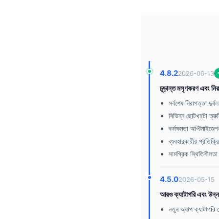
4.8.2
2026-06-13
চূড়ান্ত মসৃণকরণ এবং নি
সর্বশেষ নিরাপত্তা দুর
বিভিন্ন ছোটখাটো ত্রু
কর্মক্ষমতা অপ্টিমাইজে
ব্যবহারকারীর প্রতিক্র
সামগ্রিক স্থিতিশীলতা
4.5.0
2026-05-15
আরও ক্যাটাগরি এবং উন্নত কন
নতুন অ্যাপ ক্যাটাগরি 