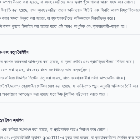
ং সর্টিং অপশন উন্নত করা হয়েছে, যা ব্যবহারকারীদের জন্য অ্যাপ খুঁজে পাওয়া আরও সহজ করে তোলে।
 উন্নতি করা হয়েছে, এখন ব্যবহারকারীরা তাদের ডাউনলোড হিস্টরি এবং স্থিতি আরও বিস্তারিতভা
 করার ক্ষমতা উন্নত করা হয়েছে, যা ব্যবহারকারীদের অভিজ্ঞতাকে নিরবচ্ছিন্ন করে।
 উপাদান পুনরায় ডিজাইন করা হয়েছে যাতে এটি আরও আধুনিক এবং ব্যবহারকারী-বান্ধব হয়।
 এবং নতুন বৈশিষ্ট্য
মোতে ব্যাপক কর্মক্ষমতা আপগ্রেড করা হয়েছে, যা দ্রুত লোডিং এবং প্রতিক্রিয়াশীলতা নিশ্চিত করে।
োর্ট যোগ করা হয়েছে, যার মধ্যে বাংলা সহ বিভিন্ন ভাষা অন্তর্ভুক্ত।
বয়ংক্রিয় বিজ্ঞপ্তি সিস্টেম চালু করা হয়েছে, যাতে ব্যবহারকারীরা সর্বদা আপডেটেড থাকে।
াস্টমাইজযোগ্য প্রোফাইল সেটিংস যোগ করা হয়েছে, যা ব্যক্তিগত পছন্দ অনুযায়ী অভিজ্ঞতা তৈরি করে
অবকাঠামো আপগ্রেড করা হয়েছে যাতে উচ্চ ট্র্যাফিক পরিচালনা করতে পারে।
তুন টুলস অ্যাপস
াচ এবং দুর্বলতা সংশোধন করা হয়েছে, যা প্ল্যাটফর্মকে আরও নিরাপদ করে তোলে।
ুলস এবং প্রোডাক্টিভিটি অ্যাপস good111-এ যুক্ত করা হয়েছে, যা ব্যবহারকারীদের দৈনন্দিন কাজ 