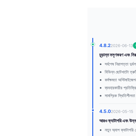
4.8.2
2026-06-13
চূড়ান্ত মসৃণকরণ এবং নি
সর্বশেষ নিরাপত্তা দুর
বিভিন্ন ছোটখাটো ত্রু
কর্মক্ষমতা অপ্টিমাইজে
ব্যবহারকারীর প্রতিক্র
সামগ্রিক স্থিতিশীলতা
4.5.0
2026-05-15
আরও ক্যাটাগরি এবং উন্নত কন
নতুন অ্যাপ ক্যাটাগরি 