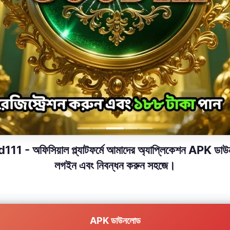
11 - অফিসিয়াল প্ল্যাটফর্মে আমাদের অ্যাপ্লিকেশন APK ডা
লগইন এবং নিবন্ধন করুন সহজে।
APK ডাউনলোড