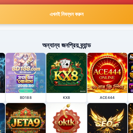
এখনই নিবন্ধন করুন
অন্যান্য জনপ্রিয় ব্র্যান্ড
BD188
KX8
ACE444