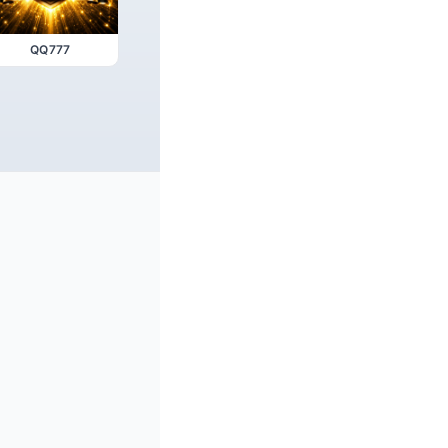
QQ777