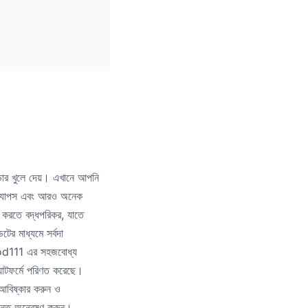
ন্ডার খুলে দেয়। এখানে আপনি
লক অ্যাপস এবং আরও অনেক
িত করতে বদ্ধপরিকর, যাতে
ের মাধ্যমে সর্বদা
 good111 এর সহজবোধ্য
্যাটফর্মে পরিণত করেছে।
আবিষ্কার করুন ও
ন্ত অন্বেষণ করুন।