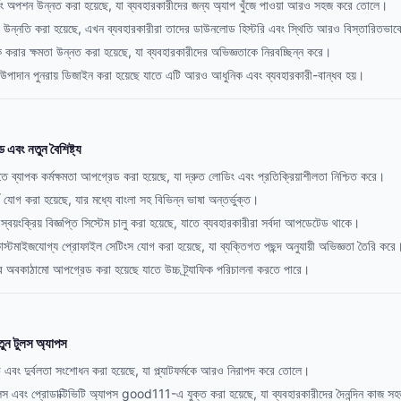
ং সর্টিং অপশন উন্নত করা হয়েছে, যা ব্যবহারকারীদের জন্য অ্যাপ খুঁজে পাওয়া আরও সহজ করে তোলে।
 উন্নতি করা হয়েছে, এখন ব্যবহারকারীরা তাদের ডাউনলোড হিস্টরি এবং স্থিতি আরও বিস্তারিতভা
 করার ক্ষমতা উন্নত করা হয়েছে, যা ব্যবহারকারীদের অভিজ্ঞতাকে নিরবচ্ছিন্ন করে।
 উপাদান পুনরায় ডিজাইন করা হয়েছে যাতে এটি আরও আধুনিক এবং ব্যবহারকারী-বান্ধব হয়।
 এবং নতুন বৈশিষ্ট্য
মোতে ব্যাপক কর্মক্ষমতা আপগ্রেড করা হয়েছে, যা দ্রুত লোডিং এবং প্রতিক্রিয়াশীলতা নিশ্চিত করে।
োর্ট যোগ করা হয়েছে, যার মধ্যে বাংলা সহ বিভিন্ন ভাষা অন্তর্ভুক্ত।
বয়ংক্রিয় বিজ্ঞপ্তি সিস্টেম চালু করা হয়েছে, যাতে ব্যবহারকারীরা সর্বদা আপডেটেড থাকে।
াস্টমাইজযোগ্য প্রোফাইল সেটিংস যোগ করা হয়েছে, যা ব্যক্তিগত পছন্দ অনুযায়ী অভিজ্ঞতা তৈরি করে
অবকাঠামো আপগ্রেড করা হয়েছে যাতে উচ্চ ট্র্যাফিক পরিচালনা করতে পারে।
তুন টুলস অ্যাপস
াচ এবং দুর্বলতা সংশোধন করা হয়েছে, যা প্ল্যাটফর্মকে আরও নিরাপদ করে তোলে।
ুলস এবং প্রোডাক্টিভিটি অ্যাপস good111-এ যুক্ত করা হয়েছে, যা ব্যবহারকারীদের দৈনন্দিন কাজ 