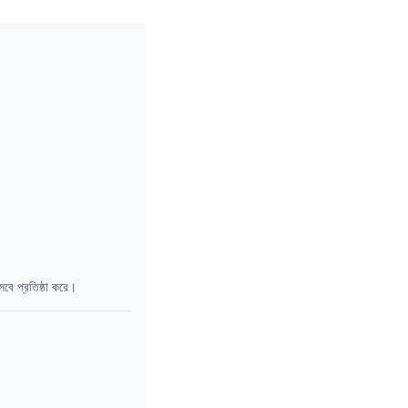
বে প্রতিষ্ঠা করে।