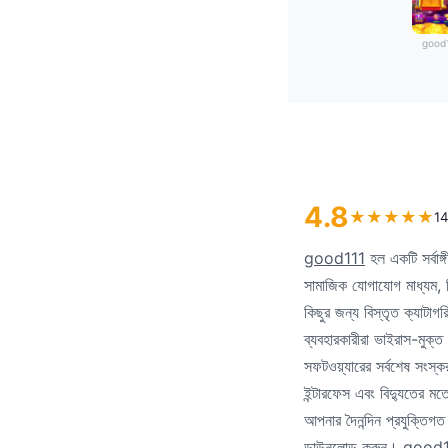
good11
4.8
★
★
★
★
★
14
good111
হল একটি সর্বাঙ্
সামাজিক যোগাযোগ মাধ্যম, ব
কিছুর জন্য বিস্তৃত ক্যাটাগ
ব্যবহারকারীরা ভাইরাস-মুক্
সফটওয়্যারের সর্বশেষ সংস্
ইন্টারফেস এবং বিদ্যুতের ম
আপনার দৈনন্দিন প্রযুক্তি
ডাউনলোড করুন। good111 