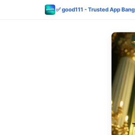
✅ good111 - Trusted App Bangl