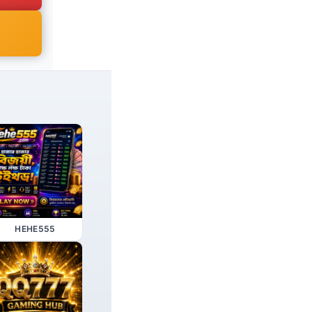
HEHE555