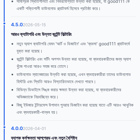
সামগ্রিক স্থিতিশীলতা এবং নির্ভরযোগ্যতা উন্নত করা হয়েছে, যা good111 কে
একটি শক্তিশালী ডাউনলোড প্ল্যাটফর্ম হিসেবে প্রতিষ্ঠা করে।
4.5.0
2026-05-15
আরও ক্যাটাগরি এবং উন্নত কন্টেন্ট ফিল্টারিং
নতুন অ্যাপ ক্যাটাগরি যেমন 'আর্ট ও ডিজাইন' এবং 'ব্যবসা' good111 প্ল্যাটফর্মে
যুক্ত করা হয়েছে।
কন্টেন্ট ফিল্টারিং এবং সর্টিং অপশন উন্নত করা হয়েছে, যা ব্যবহারকারীদের জন্য অ্যাপ
খুঁজে পাওয়া আরও সহজ করে তোলে।
ডাউনলোড ম্যানেজারের উন্নতি করা হয়েছে, এখন ব্যবহারকারীরা তাদের ডাউনলোড
হিস্টরি এবং স্থিতি আরও বিস্তারিতভাবে দেখতে পারবে।
বিভিন্ন ডিভাইসে সিঙ্ক করার ক্ষমতা উন্নত করা হয়েছে, যা ব্যবহারকারীদের
অভিজ্ঞতাকে নিরবচ্ছিন্ন করে।
কিছু ইউজার ইন্টারফেস উপাদান পুনরায় ডিজাইন করা হয়েছে যাতে এটি আরও আধুনিক
এবং ব্যবহারকারী-বান্ধব হয়।
4.0.0
2026-04-01
ব্যাপক কর্মক্ষমতা আপগ্রেড এবং নতুন বৈশিষ্ট্য