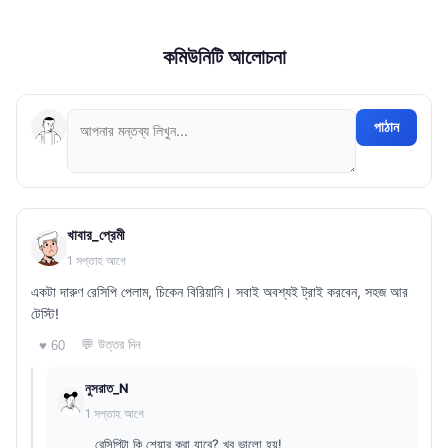
কমিউনিটি আলোচনা
পাঠান
খাবার_প্রেমী
1 সপ্তাহ আগে
একটা দারুণ রেসিপি পেলাম, চিকেন বিরিয়ানি। সবাই অবশ্যই ট্রাই করবেন, সহজ আর
টেস্টি!
💬 উত্তর দিন
♥ 60
নুসরাত_N
1 সপ্তাহ আগে
রেসিপিটা কি শেয়ার করা যাবে? খুব ভালো হয়!