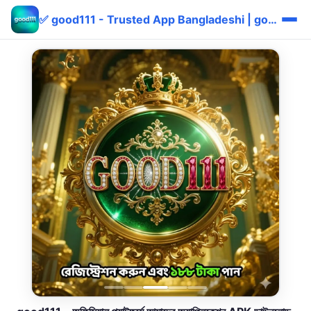
✅ good111 - Trusted App Bangladeshi | good111 bKash বোনাস