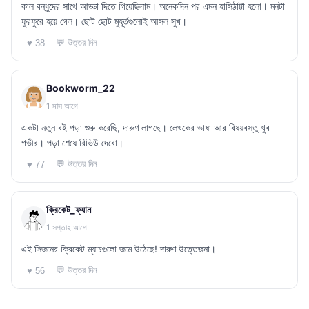
কাল বন্ধুদের সাথে আড্ডা দিতে গিয়েছিলাম। অনেকদিন পর এমন হাসিঠাট্টা হলো। মনটা
ফুরফুরে হয়ে গেল। ছোট ছোট মুহূর্তগুলোই আসল সুখ।
💬 উত্তর দিন
♥ 38
Bookworm_22
1 মাস আগে
একটা নতুন বই পড়া শুরু করেছি, দারুণ লাগছে। লেখকের ভাষা আর বিষয়বস্তু খুব
গভীর। পড়া শেষে রিভিউ দেবো।
💬 উত্তর দিন
♥ 77
ক্রিকেট_ফ্যান
1 সপ্তাহ আগে
এই সিজনের ক্রিকেট ম্যাচগুলো জমে উঠেছে! দারুণ উত্তেজনা।
💬 উত্তর দিন
♥ 56