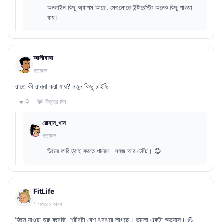
অনলাইন কিছু অ্যাপস আছে, সেগুলোতে ইন্টারেস্টিং অনেক কিছু পাওয়া
যায়।
আলীবাবা
গতকাল
রাতে কী রান্না করা যায়? নতুন কিছু চাইছি।
💬 উত্তর দিন
♥ 9
রোহান_খান
গতকাল
ডিমের কারি ট্রাই করতে পারেন। সহজ আর টেস্টি। 😋
FitLife
1 সপ্তাহ আগে
জিমে যাওয়া শুরু করেছি, শরীরটা বেশ ঝরঝরে লাগছে। ভালো একটা অভ্যাস। 💪