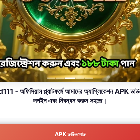
11 - অফিসিয়াল প্ল্যাটফর্মে আমাদের অ্যাপ্লিকেশন APK ডা
লগইন এবং নিবন্ধন করুন সহজে।
APK ডাউনলোড