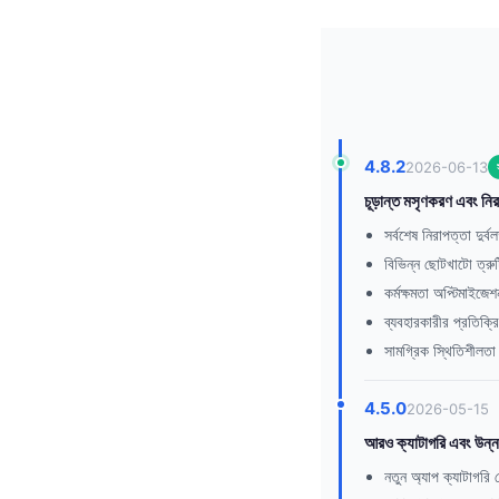
4.8.2
2026-06-13
চূড়ান্ত মসৃণকরণ এবং নি
সর্বশেষ নিরাপত্তা দুর
বিভিন্ন ছোটখাটো ত্রু
কর্মক্ষমতা অপ্টিমাইজে
ব্যবহারকারীর প্রতিক্র
সামগ্রিক স্থিতিশীলতা
4.5.0
2026-05-15
আরও ক্যাটাগরি এবং উন্নত কন
নতুন অ্যাপ ক্যাটাগরি 