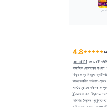
good11
4.8
★
★
★
★
★
14
good111
হল একটি সর্বাঙ্
সামাজিক যোগাযোগ মাধ্যম, ব
কিছুর জন্য বিস্তৃত ক্যাটাগ
ব্যবহারকারীরা ভাইরাস-মুক্
সফটওয়্যারের সর্বশেষ সংস্
ইন্টারফেস এবং বিদ্যুতের ম
আপনার দৈনন্দিন প্রযুক্তি
ডাউনলোড করুন। good111 