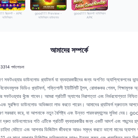
1 স্ক্রিনশট - APK
good111 Preview -
good111 স্ক্রিনশট অফিসিয়াল
অফিসিয়াল
অফিসিয়াল ডাউনলোড
APK
আমাদের সম্পর্কে
3314 পর্যালোচনা
গীণ সফটওয়্যার ডাউনলোড প্ল্যাটফর্ম যা ব্যবহারকারীদের জন্য অগণিত অ্যাপ্লিকেশনের ভা
িনোদনমূলক ভিডিও প্ল্যাটফর্ম, শক্তিশালী ইউটিলিটি টুলস, রোমাঞ্চকর গেমস, শিক্ষামূ
রির সফটওয়্যার খুঁজে পাবেন। আমরা প্রতিটি অ্যাপের নিরাপত্তা এবং নির্ভরযোগ্যতা নিশ্চ
ত এবং সুরক্ষিত ডাউনলোড অভিজ্ঞতা লাভ করতে পারেন। আমাদের প্ল্যাটফর্ম দ্রুততম আপডেট
করণ সরবরাহ করে, যা আপনাকে নতুন বৈশিষ্ট্য এবং উন্নত পারফরম্যান্সের সুবিধা দেয়।
তো দ্রুত ডাউনলোডের গতি এটিকে প্রতিটি ব্যবহারকারীর জন্য একটি আদর্শ এবং পছন্দের প্ল
গত চাহিদা মেটাতে এবং আপনার ডিজিটাল জীবনকে আরও সমৃদ্ধ করতে ভালো মানের অ্যাপস 
এর সাথে আপনার ডিজিটাল অভিজ্ঞতাকে আরও উন্নত করুন এবং প্রযুক্তির নতুন দিগ