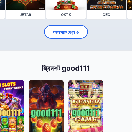
JETA9
OKTK
CEO
সকল ব্র্যান্ড দেখুন →
স্ক্রিনশট good111