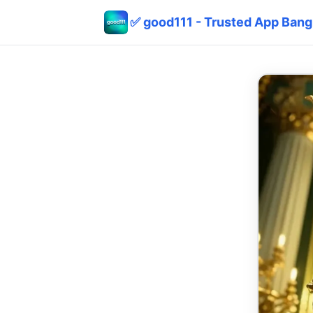
✅ good111 - Trusted App Bangl