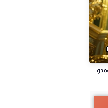
good1