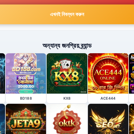
এখনই নিবন্ধন করুন
অন্যান্য জনপ্রিয় ব্র্যান্ড
BD188
KX8
ACE444