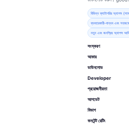
বিভিন্ন ক্যাটাগরির অ্যাপস (সা
ব্যবহারকারী-বান্ধব এবং সহজবো
নতুন এবং জনপ্রিয় অ্যাপস আবিষ
সংস্করণ
আকার
ডাউনলোড
Developer
প্রয়োজনীয়তা
আপডেট
বিভাগ
কনটেন্ট রেটিং