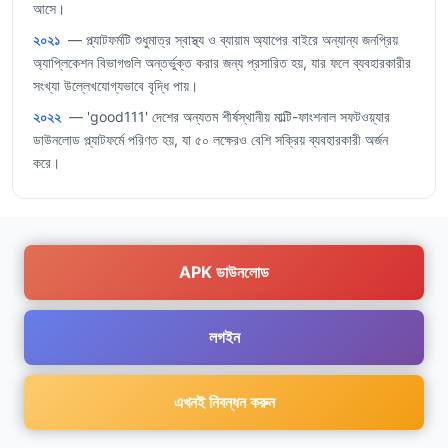
আসে।
২০২১
— প্ল্যাটফর্মটি শুধুমাত্র স্বাস্থ্য ও ব্যায়াম অ্যাপের বাইরে অন্যান্য জনপ্রিয়
অ্যাপ্লিকেশন বিভাগগুলি অন্তর্ভুক্ত করার জন্য প্রসারিত হয়, যার ফলে ব্যবহারকারীর
সংখ্যা উল্লেখযোগ্যভাবে বৃদ্ধি পায়।
২০২২
— 'good111' দেশের অন্যতম শীর্ষস্থানীয় মাল্টি-ফাংশনাল সফটওয়্যার
ডাউনলোড প্ল্যাটফর্মে পরিণত হয়, যা ৫০ লক্ষেরও বেশি সক্রিয় ব্যবহারকারী অর্জন
করে।
APK ডাউনলোড
লগইন
এখনই নিবন্ধন করুন