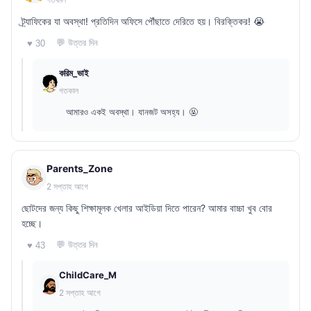
ট্র্যাফিকের যা অবস্থা! প্রতিদিন অফিসে পৌঁছাতে দেরিতে হয়। বিরক্তিকর! 😭
💬 উত্তর দিন
♥ 30
করিম_ভাই
গতকাল
আমারও একই অবস্থা। যানজট অসহ্য। 🤬
Parents_Zone
2 সপ্তাহ আগে
ছোটদের জন্য কিছু শিক্ষামূলক খেলার আইডিয়া দিতে পারেন? আমার বাচ্চা খুব বোর
হচ্ছে।
💬 উত্তর দিন
♥ 43
ChildCare_M
2 সপ্তাহ আগে