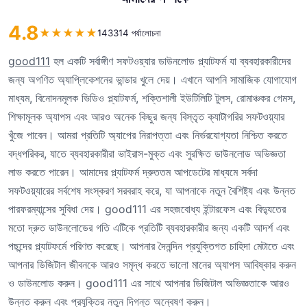
4.8
★
★
★
★
★
143314 পর্যালোচনা
good111
হল একটি সর্বাঙ্গীণ সফটওয়্যার ডাউনলোড প্ল্যাটফর্ম যা ব্যবহারকারীদের
জন্য অগণিত অ্যাপ্লিকেশনের ভান্ডার খুলে দেয়। এখানে আপনি সামাজিক যোগাযোগ
মাধ্যম, বিনোদনমূলক ভিডিও প্ল্যাটফর্ম, শক্তিশালী ইউটিলিটি টুলস, রোমাঞ্চকর গেমস,
শিক্ষামূলক অ্যাপস এবং আরও অনেক কিছুর জন্য বিস্তৃত ক্যাটাগরির সফটওয়্যার
খুঁজে পাবেন। আমরা প্রতিটি অ্যাপের নিরাপত্তা এবং নির্ভরযোগ্যতা নিশ্চিত করতে
বদ্ধপরিকর, যাতে ব্যবহারকারীরা ভাইরাস-মুক্ত এবং সুরক্ষিত ডাউনলোড অভিজ্ঞতা
লাভ করতে পারেন। আমাদের প্ল্যাটফর্ম দ্রুততম আপডেটের মাধ্যমে সর্বদা
সফটওয়্যারের সর্বশেষ সংস্করণ সরবরাহ করে, যা আপনাকে নতুন বৈশিষ্ট্য এবং উন্নত
পারফরম্যান্সের সুবিধা দেয়। good111 এর সহজবোধ্য ইন্টারফেস এবং বিদ্যুতের
মতো দ্রুত ডাউনলোডের গতি এটিকে প্রতিটি ব্যবহারকারীর জন্য একটি আদর্শ এবং
পছন্দের প্ল্যাটফর্মে পরিণত করেছে। আপনার দৈনন্দিন প্রযুক্তিগত চাহিদা মেটাতে এবং
আপনার ডিজিটাল জীবনকে আরও সমৃদ্ধ করতে ভালো মানের অ্যাপস আবিষ্কার করুন
ও ডাউনলোড করুন। good111 এর সাথে আপনার ডিজিটাল অভিজ্ঞতাকে আরও
উন্নত করুন এবং প্রযুক্তির নতুন দিগন্ত অন্বেষণ করুন।