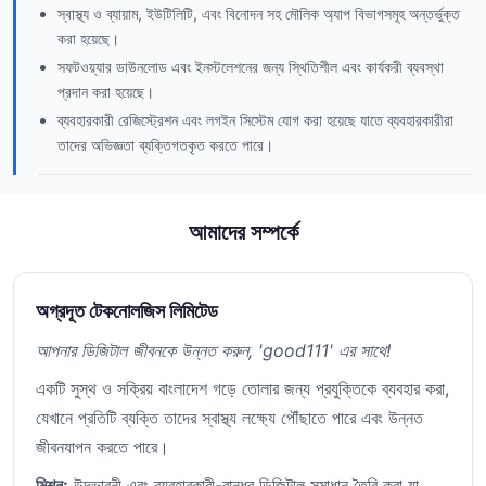
স্বাস্থ্য ও ব্যায়াম, ইউটিলিটি, এবং বিনোদন সহ মৌলিক অ্যাপ বিভাগসমূহ অন্তর্ভুক্ত
করা হয়েছে।
সফটওয়্যার ডাউনলোড এবং ইনস্টলেশনের জন্য স্থিতিশীল এবং কার্যকরী ব্যবস্থা
প্রদান করা হয়েছে।
ব্যবহারকারী রেজিস্ট্রেশন এবং লগইন সিস্টেম যোগ করা হয়েছে যাতে ব্যবহারকারীরা
তাদের অভিজ্ঞতা ব্যক্তিগতকৃত করতে পারে।
আমাদের সম্পর্কে
অগ্রদূত টেকনোলজিস লিমিটেড
আপনার ডিজিটাল জীবনকে উন্নত করুন, 'good111' এর সাথে!
একটি সুস্থ ও সক্রিয় বাংলাদেশ গড়ে তোলার জন্য প্রযুক্তিকে ব্যবহার করা,
যেখানে প্রতিটি ব্যক্তি তাদের স্বাস্থ্য লক্ষ্যে পৌঁছাতে পারে এবং উন্নত
জীবনযাপন করতে পারে।
মিশন:
উদ্ভাবনী এবং ব্যবহারকারী-বান্ধব ডিজিটাল সমাধান তৈরি করা যা