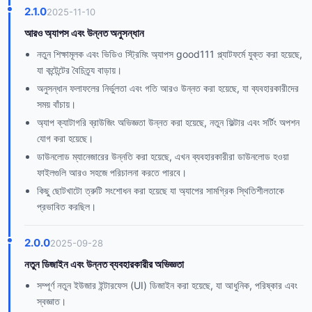
2.1.0
2025-11-10
আরও অ্যাপস এবং উন্নত অনুসন্ধান
নতুন শিক্ষামূলক এবং ভিডিও স্ট্রিমিং অ্যাপস good111 প্ল্যাটফর্মে যুক্ত করা হয়েছে,
যা কন্টেন্টের বৈচিত্র্য বাড়ায়।
অনুসন্ধান ফলাফলের নির্ভুলতা এবং গতি আরও উন্নত করা হয়েছে, যা ব্যবহারকারীদের
সময় বাঁচায়।
অ্যাপ ক্যাটাগরি ব্রাউজিং অভিজ্ঞতা উন্নত করা হয়েছে, নতুন ফিল্টার এবং সর্টিং অপশন
যোগ করা হয়েছে।
ডাউনলোড ম্যানেজারের উন্নতি করা হয়েছে, এখন ব্যবহারকারীরা ডাউনলোড হওয়া
ফাইলগুলি আরও সহজে পরিচালনা করতে পারবে।
কিছু ছোটখাটো ত্রুটি সংশোধন করা হয়েছে যা অ্যাপের সামগ্রিক স্থিতিশীলতাকে
প্রভাবিত করছিল।
2.0.0
2025-09-28
নতুন ডিজাইন এবং উন্নত ব্যবহারকারীর অভিজ্ঞতা
সম্পূর্ণ নতুন ইউজার ইন্টারফেস (UI) ডিজাইন করা হয়েছে, যা আধুনিক, পরিষ্কার এবং
স্বজ্ঞাত।