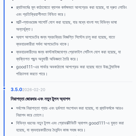
প্ল্যাটফর্মের মূল কাঠামোতে ব্যাপক কর্মক্ষমতা আপগ্রেড করা হয়েছে, যা দ্রুত লোডিং
এবং প্রতিক্রিয়াশীলতা নিশ্চিত করে।
মাল্টি-ল্যাংগুয়েজ সাপোর্ট যোগ করা হয়েছে, যার মধ্যে বাংলা সহ বিভিন্ন ভাষা
অন্তর্ভুক্ত।
অ্যাপ আপডেটের জন্য স্বয়ংক্রিয় বিজ্ঞপ্তি সিস্টেম চালু করা হয়েছে, যাতে
ব্যবহারকারীরা সর্বদা আপডেটেড থাকে।
ব্যবহারকারীদের জন্য কাস্টমাইজযোগ্য প্রোফাইল সেটিংস যোগ করা হয়েছে, যা
ব্যক্তিগত পছন্দ অনুযায়ী অভিজ্ঞতা তৈরি করে।
good111-এর সার্ভার অবকাঠামো আপগ্রেড করা হয়েছে যাতে উচ্চ ট্র্যাফিক
পরিচালনা করতে পারে।
3.5.0
2026-02-20
নিরাপত্তা জোরদার এবং নতুন টুলস অ্যাপস
সর্বশেষ নিরাপত্তা প্যাচ এবং দুর্বলতা সংশোধন করা হয়েছে, যা প্ল্যাটফর্মকে আরও
নিরাপদ করে তোলে।
বিভিন্ন ধরনের নতুন টুলস এবং প্রোডাক্টিভিটি অ্যাপস good111-এ যুক্ত করা
হয়েছে, যা ব্যবহারকারীদের দৈনন্দিন কাজ সহজ করে।