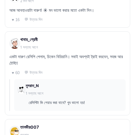
2 দিন আগে
আজ আবহাওয়াটা দারুণ! ☀️ মন ভালো করার মতো একটা দিন।
💬 উত্তর দিন
♥ 16
খাবার_প্রেমী
1 সপ্তাহ আগে
একটা দারুণ রেসিপি পেলাম, চিকেন বিরিয়ানি। সবাই অবশ্যই ট্রাই করবেন, সহজ আর
টেস্টি!
💬 উত্তর দিন
♥ 60
নুসরাত_N
1 সপ্তাহ আগে
রেসিপিটা কি শেয়ার করা যাবে? খুব ভালো হয়!
তানভীর007
গতকাল