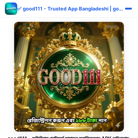
✅ good111 - Trusted App Bangladeshi | good111 bKash বোনাস