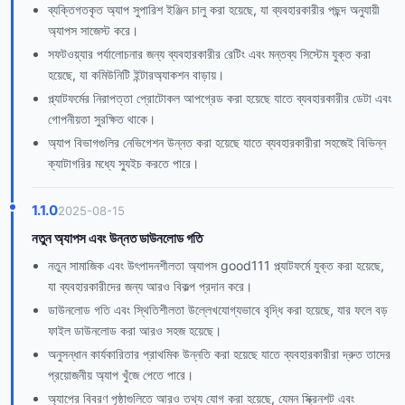
ব্যক্তিগতকৃত অ্যাপ সুপারিশ ইঞ্জিন চালু করা হয়েছে, যা ব্যবহারকারীর পছন্দ অনুযায়ী
অ্যাপস সাজেস্ট করে।
সফটওয়্যার পর্যালোচনার জন্য ব্যবহারকারীর রেটিং এবং মন্তব্য সিস্টেম যুক্ত করা
হয়েছে, যা কমিউনিটি ইন্টারঅ্যাকশন বাড়ায়।
প্ল্যাটফর্মের নিরাপত্তা প্রোটোকল আপগ্রেড করা হয়েছে যাতে ব্যবহারকারীর ডেটা এবং
গোপনীয়তা সুরক্ষিত থাকে।
অ্যাপ বিভাগগুলির নেভিগেশন উন্নত করা হয়েছে যাতে ব্যবহারকারীরা সহজেই বিভিন্ন
ক্যাটাগরির মধ্যে স্যুইচ করতে পারে।
1.1.0
2025-08-15
নতুন অ্যাপস এবং উন্নত ডাউনলোড গতি
নতুন সামাজিক এবং উৎপাদনশীলতা অ্যাপস good111 প্ল্যাটফর্মে যুক্ত করা হয়েছে,
যা ব্যবহারকারীদের জন্য আরও বিকল্প প্রদান করে।
ডাউনলোড গতি এবং স্থিতিশীলতা উল্লেখযোগ্যভাবে বৃদ্ধি করা হয়েছে, যার ফলে বড়
ফাইল ডাউনলোড করা আরও সহজ হয়েছে।
অনুসন্ধান কার্যকারিতার প্রাথমিক উন্নতি করা হয়েছে যাতে ব্যবহারকারীরা দ্রুত তাদের
প্রয়োজনীয় অ্যাপ খুঁজে পেতে পারে।
অ্যাপের বিবরণ পৃষ্ঠাগুলিতে আরও তথ্য যোগ করা হয়েছে, যেমন স্ক্রিনশট এবং