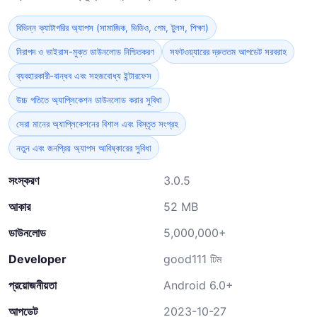
বিভিন্ন ক্যাটাগরির অ্যাপস (সামাজিক, ভিডিও, গেম, টুলস, শিক্ষা)
নিরাপদ ও ভাইরাস-মুক্ত ডাউনলোড নিশ্চিতকরণ
সফটওয়্যারের দ্রুততম আপডেট সরবরাহ
ব্যবহারকারী-বান্ধব এবং সহজবোধ্য ইন্টারফেস
উচ্চ গতিতে অ্যাপ্লিকেশন ডাউনলোড করার সুবিধা
সেরা মানের অ্যাপ্লিকেশনের বিশাল এবং বিস্তৃত সংগ্রহ
নতুন এবং জনপ্রিয় অ্যাপস আবিষ্কারের সুবিধা
সংস্করণ
3.0.5
আকার
52 MB
ডাউনলোড
5,000,000+
Developer
good111 টিম
প্রয়োজনীয়তা
Android 6.0+
আপডেট
2023-10-27