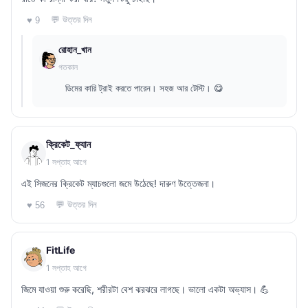
💬 উত্তর দিন
♥ 9
রোহান_খান
গতকাল
ডিমের কারি ট্রাই করতে পারেন। সহজ আর টেস্টি। 😋
ক্রিকেট_ফ্যান
1 সপ্তাহ আগে
এই সিজনের ক্রিকেট ম্যাচগুলো জমে উঠেছে! দারুণ উত্তেজনা।
💬 উত্তর দিন
♥ 56
FitLife
1 সপ্তাহ আগে
জিমে যাওয়া শুরু করেছি, শরীরটা বেশ ঝরঝরে লাগছে। ভালো একটা অভ্যাস। 💪