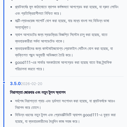
প্ল্যাটফর্মের মূল কাঠামোতে ব্যাপক কর্মক্ষমতা আপগ্রেড করা হয়েছে, যা দ্রুত লোডিং
এবং প্রতিক্রিয়াশীলতা নিশ্চিত করে।
মাল্টি-ল্যাংগুয়েজ সাপোর্ট যোগ করা হয়েছে, যার মধ্যে বাংলা সহ বিভিন্ন ভাষা
অন্তর্ভুক্ত।
অ্যাপ আপডেটের জন্য স্বয়ংক্রিয় বিজ্ঞপ্তি সিস্টেম চালু করা হয়েছে, যাতে
ব্যবহারকারীরা সর্বদা আপডেটেড থাকে।
ব্যবহারকারীদের জন্য কাস্টমাইজযোগ্য প্রোফাইল সেটিংস যোগ করা হয়েছে, যা
ব্যক্তিগত পছন্দ অনুযায়ী অভিজ্ঞতা তৈরি করে।
good111-এর সার্ভার অবকাঠামো আপগ্রেড করা হয়েছে যাতে উচ্চ ট্র্যাফিক
পরিচালনা করতে পারে।
3.5.0
2026-02-20
নিরাপত্তা জোরদার এবং নতুন টুলস অ্যাপস
সর্বশেষ নিরাপত্তা প্যাচ এবং দুর্বলতা সংশোধন করা হয়েছে, যা প্ল্যাটফর্মকে আরও
নিরাপদ করে তোলে।
বিভিন্ন ধরনের নতুন টুলস এবং প্রোডাক্টিভিটি অ্যাপস good111-এ যুক্ত করা
হয়েছে, যা ব্যবহারকারীদের দৈনন্দিন কাজ সহজ করে।