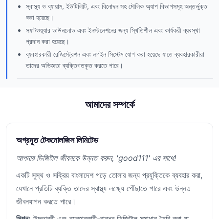
স্বাস্থ্য ও ব্যায়াম, ইউটিলিটি, এবং বিনোদন সহ মৌলিক অ্যাপ বিভাগসমূহ অন্তর্ভুক্ত
করা হয়েছে।
সফটওয়্যার ডাউনলোড এবং ইনস্টলেশনের জন্য স্থিতিশীল এবং কার্যকরী ব্যবস্থা
প্রদান করা হয়েছে।
ব্যবহারকারী রেজিস্ট্রেশন এবং লগইন সিস্টেম যোগ করা হয়েছে যাতে ব্যবহারকারীরা
তাদের অভিজ্ঞতা ব্যক্তিগতকৃত করতে পারে।
আমাদের সম্পর্কে
অগ্রদূত টেকনোলজিস লিমিটেড
আপনার ডিজিটাল জীবনকে উন্নত করুন, 'good111' এর সাথে!
একটি সুস্থ ও সক্রিয় বাংলাদেশ গড়ে তোলার জন্য প্রযুক্তিকে ব্যবহার করা,
যেখানে প্রতিটি ব্যক্তি তাদের স্বাস্থ্য লক্ষ্যে পৌঁছাতে পারে এবং উন্নত
জীবনযাপন করতে পারে।
মিশন:
উদ্ভাবনী এবং ব্যবহারকারী-বান্ধব ডিজিটাল সমাধান তৈরি করা যা