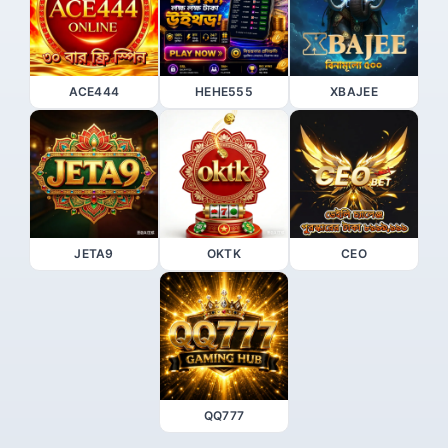
ACE444
HEHE555
XBAJEE
JETA9
OKTK
CEO
QQ777