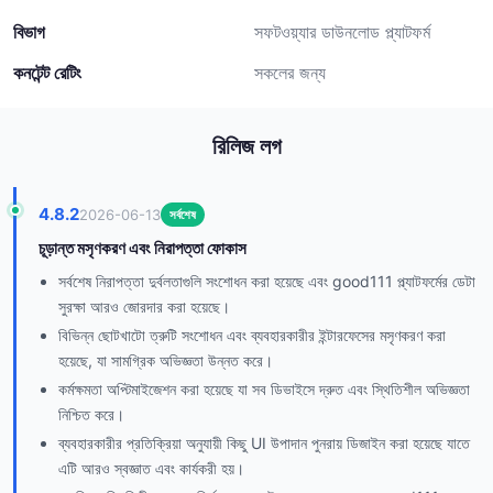
বিভাগ
সফটওয়্যার ডাউনলোড প্ল্যাটফর্ম
কনটেন্ট রেটিং
সকলের জন্য
রিলিজ লগ
4.8.2
2026-06-13
সর্বশেষ
চূড়ান্ত মসৃণকরণ এবং নিরাপত্তা ফোকাস
সর্বশেষ নিরাপত্তা দুর্বলতাগুলি সংশোধন করা হয়েছে এবং good111 প্ল্যাটফর্মের ডেটা
সুরক্ষা আরও জোরদার করা হয়েছে।
বিভিন্ন ছোটখাটো ত্রুটি সংশোধন এবং ব্যবহারকারীর ইন্টারফেসের মসৃণকরণ করা
হয়েছে, যা সামগ্রিক অভিজ্ঞতা উন্নত করে।
কর্মক্ষমতা অপ্টিমাইজেশন করা হয়েছে যা সব ডিভাইসে দ্রুত এবং স্থিতিশীল অভিজ্ঞতা
নিশ্চিত করে।
ব্যবহারকারীর প্রতিক্রিয়া অনুযায়ী কিছু UI উপাদান পুনরায় ডিজাইন করা হয়েছে যাতে
এটি আরও স্বজ্ঞাত এবং কার্যকরী হয়।