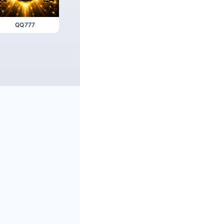
QQ777