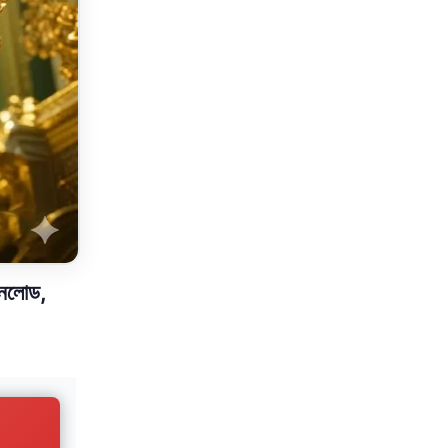
উনলোড,