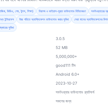
মাজিক, ভিডিও, গেম, টুলস, শিক্ষা)
নিরাপদ ও ভাইরাস-মুক্ত ডাউনলোড নিশ্চিতকরণ
সফটওয়্যারের দ
ধ্য ইন্টারফেস
উচ্চ গতিতে অ্যাপ্লিকেশন ডাউনলোড করার সুবিধা
সেরা মানের অ্যাপ্লিকেশনের বিশা
্কারের সুবিধা
3.0.5
52 MB
5,000,000+
good111 টিম
Android 6.0+
2023-10-27
সফটওয়্যার ডাউনলোড প্ল্যাটফর্ম
সকলের জন্য