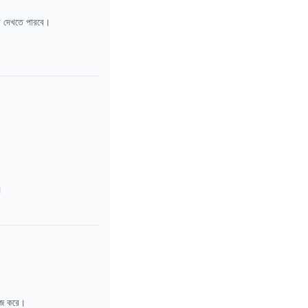
বে দেখতে পারবে।
।
সহজ করে।