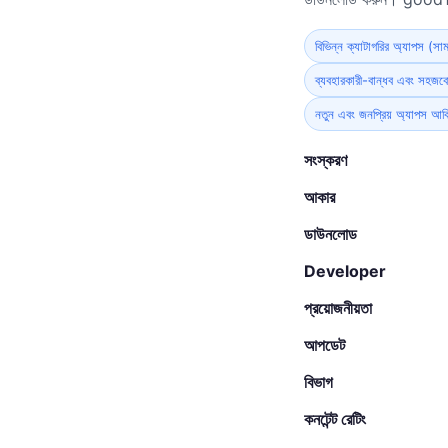
বিভিন্ন ক্যাটাগরির অ্যাপস (সা
ব্যবহারকারী-বান্ধব এবং সহজবো
নতুন এবং জনপ্রিয় অ্যাপস আবিষ
সংস্করণ
আকার
ডাউনলোড
Developer
প্রয়োজনীয়তা
আপডেট
বিভাগ
কনটেন্ট রেটিং