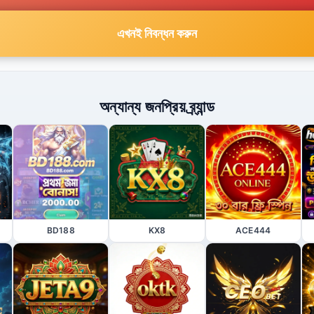
এখনই নিবন্ধন করুন
অন্যান্য জনপ্রিয় ব্র্যান্ড
BD188
KX8
ACE444