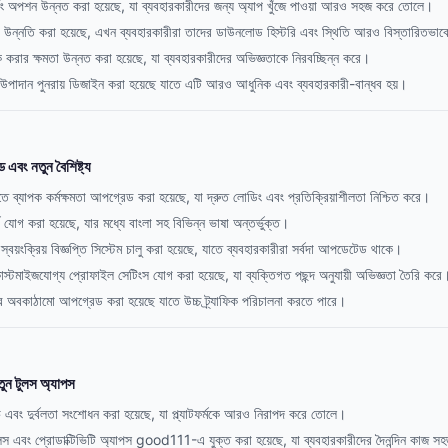
ং সর্টিং অপশন উন্নত করা হয়েছে, যা ব্যবহারকারীদের জন্য অ্যাপ খুঁজে পাওয়া আরও সহজ করে তোলে।
 উন্নতি করা হয়েছে, এখন ব্যবহারকারীরা তাদের ডাউনলোড হিস্টরি এবং স্থিতি আরও বিস্তারিতভা
 করার ক্ষমতা উন্নত করা হয়েছে, যা ব্যবহারকারীদের অভিজ্ঞতাকে নিরবচ্ছিন্ন করে।
 উপাদান পুনরায় ডিজাইন করা হয়েছে যাতে এটি আরও আধুনিক এবং ব্যবহারকারী-বান্ধব হয়।
 এবং নতুন বৈশিষ্ট্য
মোতে ব্যাপক কর্মক্ষমতা আপগ্রেড করা হয়েছে, যা দ্রুত লোডিং এবং প্রতিক্রিয়াশীলতা নিশ্চিত করে।
োর্ট যোগ করা হয়েছে, যার মধ্যে বাংলা সহ বিভিন্ন ভাষা অন্তর্ভুক্ত।
বয়ংক্রিয় বিজ্ঞপ্তি সিস্টেম চালু করা হয়েছে, যাতে ব্যবহারকারীরা সর্বদা আপডেটেড থাকে।
াস্টমাইজযোগ্য প্রোফাইল সেটিংস যোগ করা হয়েছে, যা ব্যক্তিগত পছন্দ অনুযায়ী অভিজ্ঞতা তৈরি করে
অবকাঠামো আপগ্রেড করা হয়েছে যাতে উচ্চ ট্র্যাফিক পরিচালনা করতে পারে।
তুন টুলস অ্যাপস
াচ এবং দুর্বলতা সংশোধন করা হয়েছে, যা প্ল্যাটফর্মকে আরও নিরাপদ করে তোলে।
ুলস এবং প্রোডাক্টিভিটি অ্যাপস good111-এ যুক্ত করা হয়েছে, যা ব্যবহারকারীদের দৈনন্দিন কাজ 