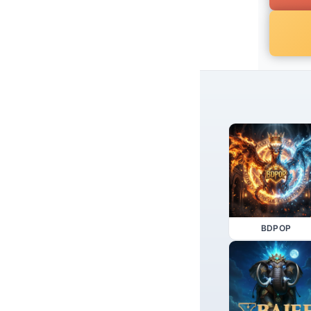
BDPOP