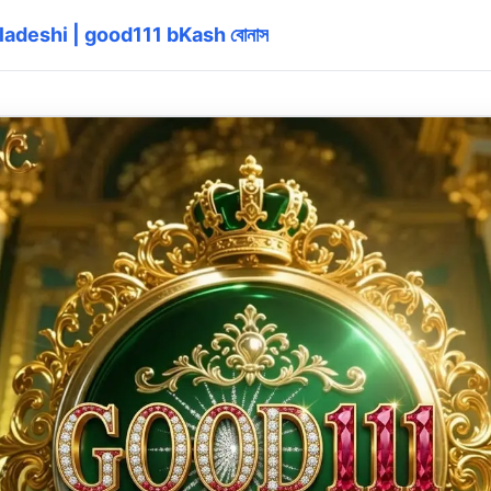
adeshi | good111 bKash বোনাস