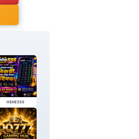
HEHE555