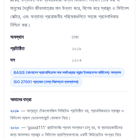
মানুষের দৈনন্দিন জীবনযাত্রার মান উন্নত করে, বিশেষ করে স্বাস্থ্য ও ফিটনেস
সেক্টরে, এবং অন্যান্য প্রয়োজনীয় পরিষেবাগুলিতে সহজে প্রবেশাধিকার
নিশ্চিত করা।
অবস্থান
ঢাকা
প্রতিষ্ঠিত
২০১৯
দল
১২০+
BASIS (বাংলাদেশ অ্যাসোসিয়েশন অফ সফটওয়্যার অ্যান্ড ইনফরমেশন সার্ভিসেস) সদস্যপদ
ISO 27001 প্রত্যয়ন (তথ্য নিরাপত্তা ব্যবস্থাপনা)
আমাদের যাত্রা
২০১৯
— অগ্রদূত টেকনোলজিস লিমিটেড প্রতিষ্ঠিত হয়, প্রাথমিকভাবে স্বাস্থ্য ও
ফিটনেস অ্যাপ ডেভেলপমেন্টে ফোকাস নিয়ে।
২০২০
— 'good111' প্ল্যাটফর্মের প্রথম সংস্করণ চালু হয়, যা ব্যবহারকারীদের
জন্য মানসম্মত স্বাস্থ্য ও ফিটনেস অ্যাপ্লিকেশনের একটি কিউরেটেড সংগ্রহ নিয়ে