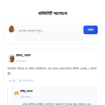
কমিউনিটি আলোচনা
পাঠান
ক্রুদ্ধ_ক্রেতা
4 দিন আগে
অনলাইন শপিংয়ে যা অর্ডার করেছিলাম, তার থেকে একদম ভিন্ন জিনিস এসেছে। হতাশ!
😠
💬 উত্তর দিন
♥ 14
ফকির_সাহেব
4 দিন আগে
ওদের কাস্টমার সার্ভিসে যোগাযোগ করেছেন? অনেক সময় সমাধান দেয়।