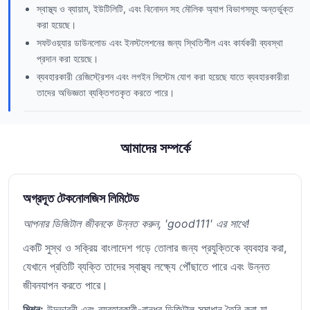
স্বাস্থ্য ও ব্যায়াম, ইউটিলিটি, এবং বিনোদন সহ মৌলিক অ্যাপ বিভাগসমূহ অন্তর্ভুক্ত
করা হয়েছে।
সফটওয়্যার ডাউনলোড এবং ইনস্টলেশনের জন্য স্থিতিশীল এবং কার্যকরী ব্যবস্থা
প্রদান করা হয়েছে।
ব্যবহারকারী রেজিস্ট্রেশন এবং লগইন সিস্টেম যোগ করা হয়েছে যাতে ব্যবহারকারীরা
তাদের অভিজ্ঞতা ব্যক্তিগতকৃত করতে পারে।
আমাদের সম্পর্কে
অগ্রদূত টেকনোলজিস লিমিটেড
আপনার ডিজিটাল জীবনকে উন্নত করুন, 'good111' এর সাথে!
একটি সুস্থ ও সক্রিয় বাংলাদেশ গড়ে তোলার জন্য প্রযুক্তিকে ব্যবহার করা,
যেখানে প্রতিটি ব্যক্তি তাদের স্বাস্থ্য লক্ষ্যে পৌঁছাতে পারে এবং উন্নত
জীবনযাপন করতে পারে।
মিশন:
উদ্ভাবনী এবং ব্যবহারকারী-বান্ধব ডিজিটাল সমাধান তৈরি করা যা