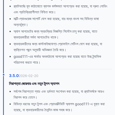
প্ল্যাটফর্মের মূল কাঠামোতে ব্যাপক কর্মক্ষমতা আপগ্রেড করা হয়েছে, যা দ্রুত লোডিং
এবং প্রতিক্রিয়াশীলতা নিশ্চিত করে।
মাল্টি-ল্যাংগুয়েজ সাপোর্ট যোগ করা হয়েছে, যার মধ্যে বাংলা সহ বিভিন্ন ভাষা
অন্তর্ভুক্ত।
অ্যাপ আপডেটের জন্য স্বয়ংক্রিয় বিজ্ঞপ্তি সিস্টেম চালু করা হয়েছে, যাতে
ব্যবহারকারীরা সর্বদা আপডেটেড থাকে।
ব্যবহারকারীদের জন্য কাস্টমাইজযোগ্য প্রোফাইল সেটিংস যোগ করা হয়েছে, যা
ব্যক্তিগত পছন্দ অনুযায়ী অভিজ্ঞতা তৈরি করে।
good111-এর সার্ভার অবকাঠামো আপগ্রেড করা হয়েছে যাতে উচ্চ ট্র্যাফিক
পরিচালনা করতে পারে।
3.5.0
2026-02-20
নিরাপত্তা জোরদার এবং নতুন টুলস অ্যাপস
সর্বশেষ নিরাপত্তা প্যাচ এবং দুর্বলতা সংশোধন করা হয়েছে, যা প্ল্যাটফর্মকে আরও
নিরাপদ করে তোলে।
বিভিন্ন ধরনের নতুন টুলস এবং প্রোডাক্টিভিটি অ্যাপস good111-এ যুক্ত করা
হয়েছে, যা ব্যবহারকারীদের দৈনন্দিন কাজ সহজ করে।