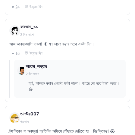
💬 উত্তর দিন
♥ 24
ফারজানা_৯৯
2 দিন আগে
আজ আবহাওয়াটা দারুণ! ☀️ মন ভালো করার মতো একটা দিন।
💬 উত্তর দিন
♥ 16
ফাতেমা_আক্তার
2 দিন আগে
হ্যাঁ, আজকে সকাল থেকেই মনটা ভালো। বাইরে বের হতে ইচ্ছা করছে।
😃
তানভীর007
গতকাল
ট্র্যাফিকের যা অবস্থা! প্রতিদিন অফিসে পৌঁছাতে দেরিতে হয়। বিরক্তিকর! 😭