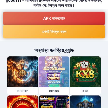
good111 - অফিসিয়াল প্ল্যাটফর্মে আমাদের অ্যাপ্লিকেশন APK ডাউনলোড,
লগইন এবং নিবন্ধন করুন সহজে।
APK ডাউনলোড
এখনই নিবন্ধন করুন
অন্যান্য জনপ্রিয় ব্র্যান্ড
BDPOP
BD188
KX8