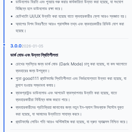
ডাউনলোড বিরতি এবং পুনরায় শুরু করার কার্যকারিতা উন্নত করা হয়েছে, যা সংযোগ
বিচ্ছিন্ন হলে ডাউনলোড রক্ষা করে।
ছোটখাটো UI/UX উন্নতি করা হয়েছে যাতে ব্যবহারকারীর ফ্লো আরও স্বজ্ঞাত হয়।
অ্যাপের বিশদ বিবরণীতে আরও প্রাসঙ্গিক তথ্য এবং ব্যবহারকারীর রিভিউ যোগ করা
হয়েছে।
3.0.0
2026-01-05
ডার্ক মোড এবং উন্নত স্থিতিশীলতা
চোখের স্বস্তির জন্য ডার্ক মোড (Dark Mode) চালু করা হয়েছে, যা কম আলোতে
ব্যবহারের জন্য উপযুক্ত।
পুরো good111 প্ল্যাটফর্মের স্থিতিশীলতা এবং নির্ভরযোগ্যতা উন্নত করা হয়েছে, যা
ক্র্যাশ হওয়ার সম্ভাবনা কমায়।
ব্যাকগ্রাউন্ড ডাউনলোড এবং আপডেট ব্যবস্থাপনার উন্নতি করা হয়েছে, যাতে
ব্যবহারকারীরা নির্বিঘ্নে কাজ করতে পারে।
ব্যবহারকারীদের প্রতিক্রিয়া জানানোর জন্য নতুন ইন-অ্যাপ ফিডব্যাক সিস্টেম যুক্ত
করা হয়েছে, যা আমাদের উন্নতিতে সাহায্য করবে।
প্ল্যাটফর্মের লোডিং গতি আরও অপ্টিমাইজ করা হয়েছে, যা দ্রুত অ্যাক্সেস নিশ্চিত করে।